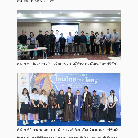
อนาคต (New S-Curve)
8 มิ.ย.69 โครงการ “การจัดการความรู้ด้านการพัฒนาโจทย์วิจัย”
6 มิ.ย.69 สาขาออกแบบสร้างสรรค์เชิงธุรกิจ ร่วมแสดงแฟชั่นผ้า