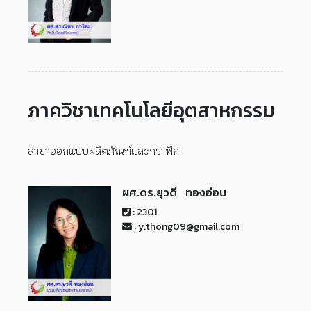
ภาควิชาเทคโนโลยีอุตสาหกรรม
สาขาออกแบบผลิตภัณฑ์และกราฟิก
ผศ.ดร.ยุวดี ทองอ่อน
: 2301
: y.thong09@gmail.com