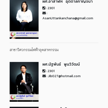
ผศ.อาสาฬห์ อุตตาลกาญจนา
: 2301
:
AsanUttankanchana@gmail.com
สาขาวิศวกรรมไฟฟ้าอุตสาหกรรม
ผศ.นัฐพันธ์ พูนวิวัฒน์
: 2301
: Jib027@hotmail.com