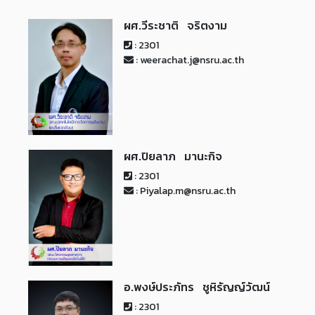
ผศ.วีระชาติ จริตงาม
: 2301
: weerachat.j@nsru.ac.th
ผศ.ปิยลาภ มานะกิจ
: 2301
: Piyalap.m@nsru.ac.th
อ.พงษ์ประภัทร ชูหิรัญญ์วัฒน์
: 2301