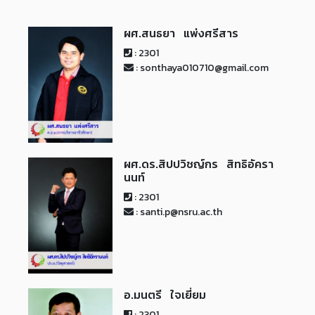
ผศ.สนธยา แพ่งศรีสาร
: 2301
: sonthaya010710@gmail.com
ผศ.ดร.สิปปวิชญ์กร สิทธิอัครา
นนท์
: 2301
: santi.p@nsru.ac.th
อ.มนตรี ใจเยี่ยม
: 2301