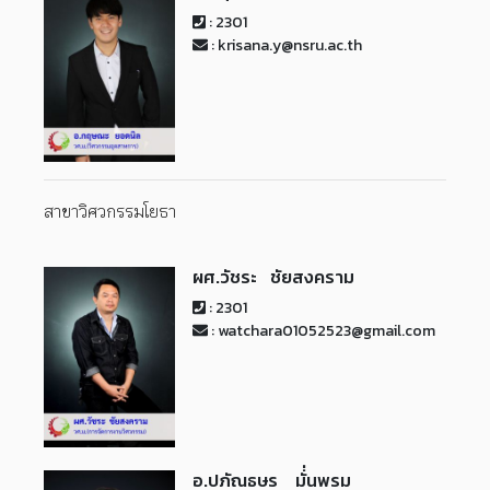
: 2301
: krisana.y@nsru.ac.th
สาขาวิศวกรรมโยธา
ผศ.วัชระ ชัยสงคราม
: 2301
: watchara01052523@gmail.com
อ.ปภัณธษร มั่่นพรม