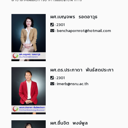
ผศ.เบญจพร รอดอาวุธ
: 2301
: benchapornrot@hotmail.com
ผศ.ดร.ประภาดา พันธ์สดประภา
: 2301
: imerb@nsru.ac.th
ผศ.ชื่นจิต พงษ์พูล