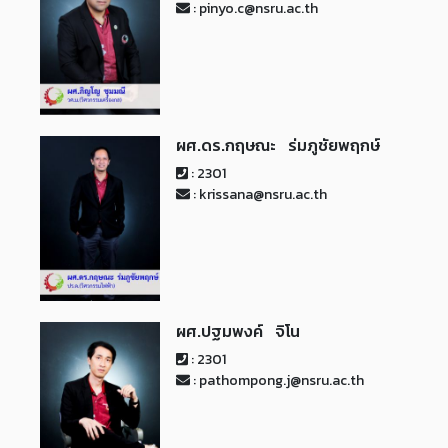
: pinyo.c@nsru.ac.th
ผศ.ดร.กฤษณะ ร่มภูชัยพฤกษ์
: 2301
: krissana@nsru.ac.th
ผศ.ปฐมพงค์ จิโน
: 2301
: pathompong.j@nsru.ac.th