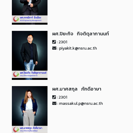
ผศ.ปิยะกิจ กิจติตุลากานนท์
: 2301
: piyakit.k@nsru.ac.th
ผศ.มาศสกุล ภักดีอาษา
: 2301
: massakul.p@nsru.ac.th