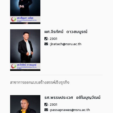
ผศ.จิรทัศน์ ดาวสมบูรณ์
: 2301
: jiratach@nsru.ac.th
สาขาการออกแบบสร้างสรรค์เชิงธุรกิจ
รศ.พรรษประเวศ อชิโนบุญวัฒน์
: 2301
: passaprawas@nsru.ac.th