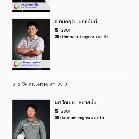
อ.ทินกฤต นฤธนันต์
: 2301
: thinnakrit.n@nsru.ac.th
สาขาวิศวกรรมขนส่งทางราง
ผศ.โกเมน หมายมั่น
: 2301
: komain.m@nsru.ac.th