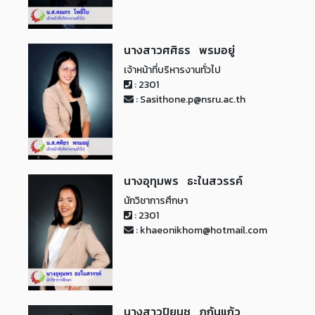
นางสาวศศิธร พรมอยู่
เจ้าหน้าที่บริหารงานทั่วไป
: 2301
: Sasithone.p@nsru.ac.th
นางอุทุมพร ธะในสวรรค์
นักวิชาการศึกษา
: 2301
: khaeonikhom@hotmail.com
นางสาวปิยนุช ภูกันแก้ว