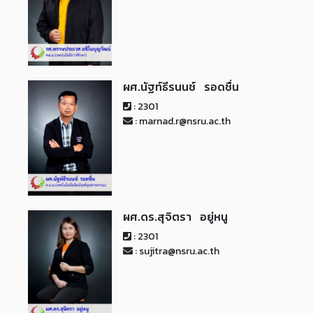
ผศ.นัฐท์ธีรนนช์ รอดชื่น
: 2301
: marnad.r@nsru.ac.th
ผศ.ดร.สุจิตรา อยู่หนู
: 2301
: sujitra@nsru.ac.th