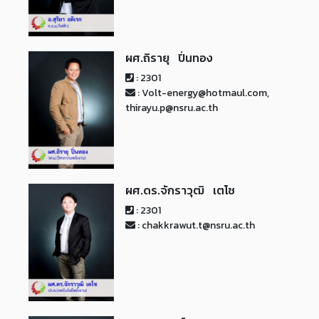
ผศ.ถิรายุ ปิ่นทอง
: 2301
: Volt-energy@hotmaul.com,
thirayu.p@nsru.ac.th
ผศ.ดร.จักราวุฒิ เตโช
: 2301
: chakkrawut.t@nsru.ac.th