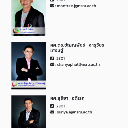
: montree.j@nsru.ac.th
ผศ.ดร.ชัญญพัชร์ จารุวัชร
เศรษฐ์
: 2301
: chanyaphat@nsru.ac.th
ผศ.สุริยา อดิเรก
: 2301
: suriya.a@nsru.ac.th