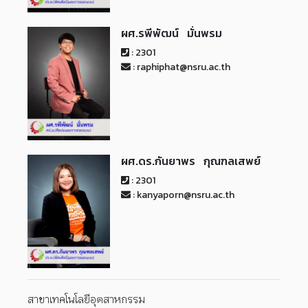
ผศ.รพีพัฒน์ มั่นพรม
: 2301
: raphiphat@nsru.ac.th
ผศ.ดร.กันยาพร กุณฑลเสพย์
: 2301
: kanyaporn@nsru.ac.th
สาขาเทคโนโลยีอุตสาหกรรม