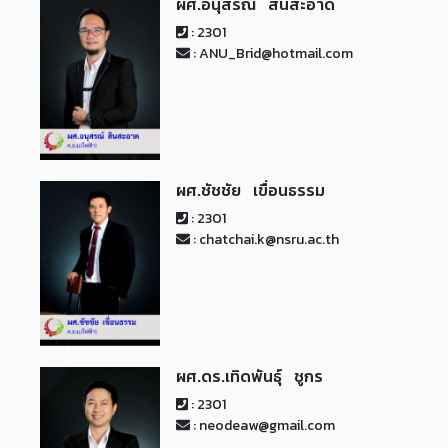
ผศ.อนุสรณ์ สินสะอาด
: 2301
: ANU_Brid@hotmail.com
ผศ.ชัชชัย เขื่อนธรรม
: 2301
: chatchai.k@nsru.ac.th
ผศ.ดร.เทิดพันธุ์ ชูกร
: 2301
: neodeaw@gmail.com