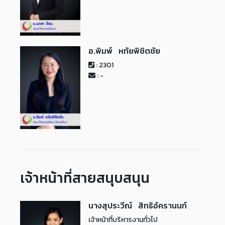
อ.พิมพ์ หทัยพิชิตชัย
: 2301
: -
เจ้าหน้าที่สายสนุบสนุน
นางสุประวีณ์ สิทธิอัครานนท์
เจ้าหน้าที่บริหารงานทั่วไป