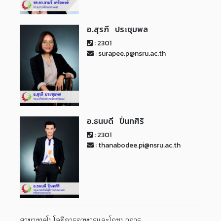
อ.สุรภี ประชุมพล
: 2301
: surapee.p@nsru.ac.th
อ.ธนบดี ปิ่นทศิริ
: 2301
: thanabodee.pi@nsru.ac.th
สาขาเทคโนโลยีการอาหารและโภชนาการ