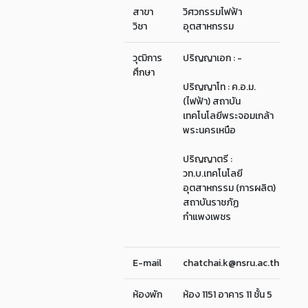
สาขา
วิศวกรรมไฟฟ้า
วิชา
อุตสาหกรรม
วุฒิการ
ปริญญาเอก : -
ศึกษา
ปริญญาโท : ค.อ.ม.
(ไฟฟ้า) สถาบัน
เทคโนโลยีพระจอมเกล้า
พระนครเหนือ
ปริญญาตรี :
วท.บ.เทคโนโลยี
อุตสาหกรรม (การผลิต)
สถาบันราชภัฏ
กำแพงเพชร
E-mail
chatchai.k@nsru.ac.th
ห้องพัก
ห้อง 1151 อาคาร 11 ชั้น 5