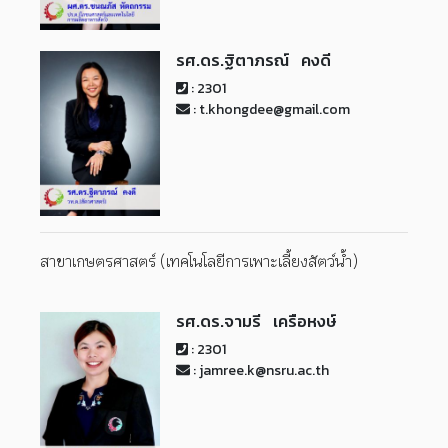
รศ.ดร.ฐิตาภรณ์ คงดี
: 2301
: t.khongdee@gmail.com
สาขาเกษตรศาสตร์ (เทคโนโลยีการเพาะเลี้ยงสัตว์น้ำ)
รศ.ดร.จามรี เครือหงษ์
: 2301
: jamree.k@nsru.ac.th