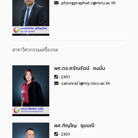
: phongpraphat.c@nsru.ac.th
สาขาวิศวกรรมเครื่องกล
ผศ.ดร.ศรัณรัตน์ คงมั่น
: 2301
: sarunrat.i@my.nsru.ac.th
ผศ.ภิญโญ ชุมมณี
: 2301