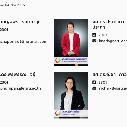
รและโภชนาการ
.เบญจพร รอดอาวุธ
ผศ.ดร.ประภาดา 
ประภา
 2301
: 2301
: imerb@nsru.ac.
nchapornrot@hotmail.com
.ดร.พรพรรณ จิอู๋
ผศ.ดร.ณิชา กาวิ
 2301
: 2301
 phornpan.j@nsru.ac.th
: nicha.k@nsru.a