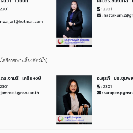
.ธันวา ไวยบท
ผศ.ดร.ชนณภัส 
 2301
: 2301
: hattakum.2@g
unwa_art@hotmail.com
ลยีการเพาะเลี้ยงสัตว์น้ำ)
.ดร.จามรี เครือหงษ์
อ.สุรภี ประชุมพ
 2301
: 2301
 jamree.k@nsru.ac.th
: surapee.p@nsru