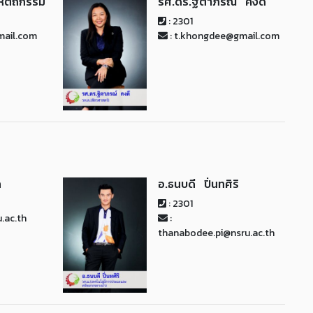
หัตถกรรม
รศ.ดร.ฐิตาภรณ์ คงดี
: 2301
mail.com
: t.khongdee@gmail.com
ล
อ.ธนบดี ปิ่นทศิริ
: 2301
.ac.th
:
thanabodee.pi@nsru.ac.th