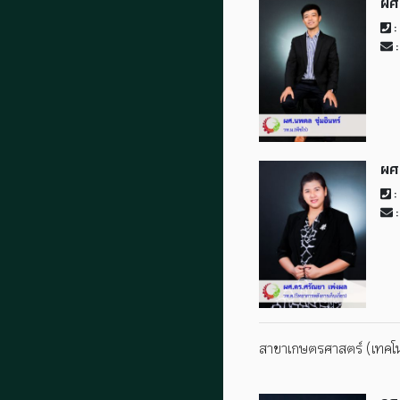
ผศ
:
:
ผศ
:
:
สาขาเกษตรศาสตร์ (เทคโน