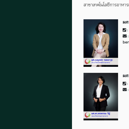
สาขาเทคโนโลยีการอาหา
ผศ
:
:
be
ผศ
:
: