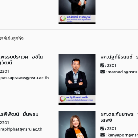
์เชิงธุรกิจ
.พรรษประเวศ อชิโน
ผศ.นัฐท์ธีรนนช์ 
ญวัฒน์
: 2301
 2301
: marnad.r@nsru.
 passaprawas@nsru.ac.th
.รพีพัฒน์ มั่นพรม
ผศ.ดร.กันยาพร 
เสพย์
 2301
: 2301
 raphiphat@nsru.ac.th
: kanyaporn@nsr