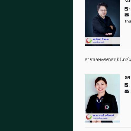
รศ
:
:
th
สาขาเกษตรศาสตร์ (เทคโนโ
รศ
:
: