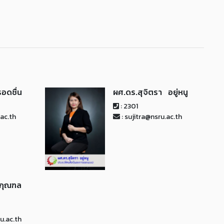
รอดชื่น
ผศ.ดร.สุจิตรา อยู่หนู
: 2301
ac.th
: sujitra@nsru.ac.th
กุณฑล
u.ac.th