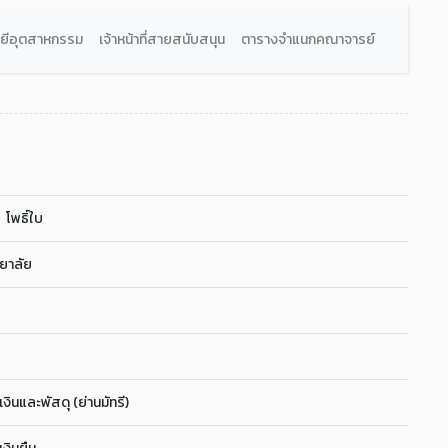
ลยีอุตสาหกรรม
เจ้าหน้าที่สายสนับสนุน
ตารางจำแนกคณาจารย์
พธิ์ใบ
ยาลัย
งินและพัสดุ (ย่านมัทรี)