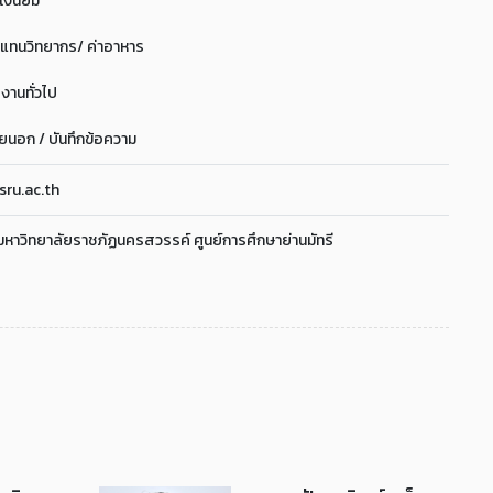
 เงินยืม
บแทนวิทยากร/ ค่าอาหาร
รงานทั่วไป
นอก / บันทึกข้อความ
ru.ac.th
 มหาวิทยาลัยราชภัฏนครสวรรค์ ศูนย์การศึกษาย่านมัทรี