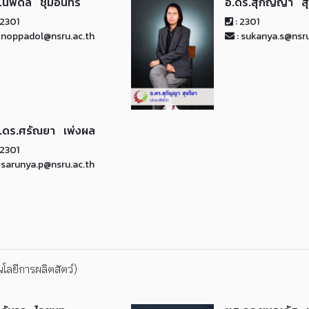
.นพดล ชุ่มอินทร์
อ.ดร.สุกัญญา สุ
 2301
: 2301
 noppadol@nsru.ac.th
: sukanya.s@nsru
.ดร.ศรัณยา เพ่งผล
 2301
 sarunya.p@nsru.ac.th
โลยีการผลิตสัตว์)