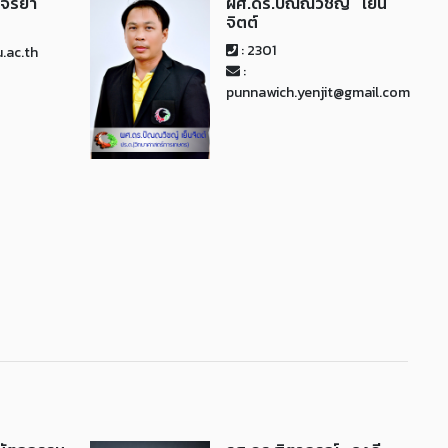
จริยา
ผศ.ดร.ปัณณวิชญ์ เย็น
จิตต์
: 2301
.ac.th
:
punnawich.yenjit@gmail.com