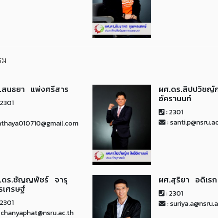
รม
.สนธยา แพ่งศรีสาร
ผศ.ดร.สิปปวิชญ์
อัครานนท์
 2301
: 2301
: santi.p@nsru.ac
nthaya010710@gmail.com
.ดร.ชัญญพัชร์ จารุ
ผศ.สุริยา อดิเรก
ชรเศรษฐ์
: 2301
 2301
: suriya.a@nsru.a
 chanyaphat@nsru.ac.th