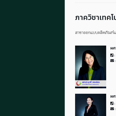
ภาควิชาเทคโ
สาขาออกแบบผลิตภัณฑ์แ
ผศ
:
:
ผศ
:
: