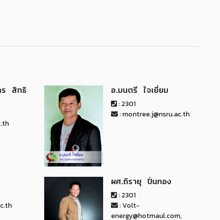
กร สิทธิ
อ.มนตรี ใจเยี่ยม
: 2301
: montree.j@nsru.ac.th
.th
ผศ.ถิรายุ ปิ่นทอง
: 2301
c.th
: Volt-
energy@hotmaul.com,