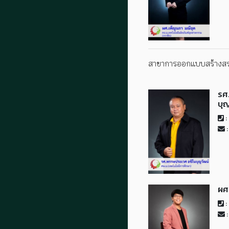
สาขาการออกแบบสร้างสรรค
รศ
บุ
:
:
ผศ
:
: