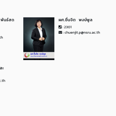
พันธ์สด
ผศ.ชื่นจิต พงษ์พูล
: 2301
: chuenjit.p@nsru.ac.th
th
ละ
c.th