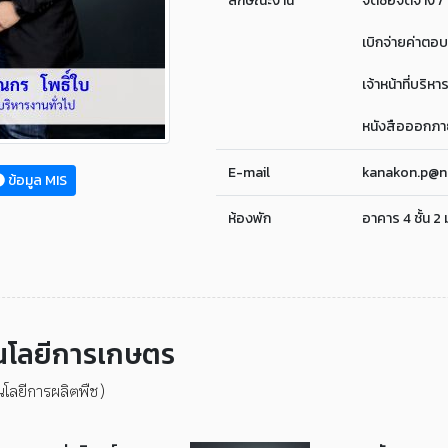
ลักษณะงาน
จัดซื้อจัดจ้าง /
เบิกจ่ายค่าตอ
เจ้าหน้าที่บริหา
หนังสือออกภาย
E-mail
kanakon.p@ns
ข้อมูล MIS
ห้องพัก
อาคาร 4 ชั้น 2
นโลยีการเกษตร
โลยีการผลิตพืช)