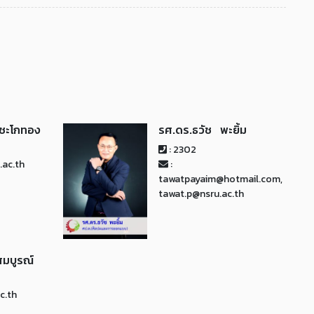
 ชะโกทอง
รศ.ดร.ธวัช พะยิ้ม
: 2302
.ac.th
:
tawatpayaim@hotmail.com,
tawat.p@nsru.ac.th
สมบูรณ์
c.th