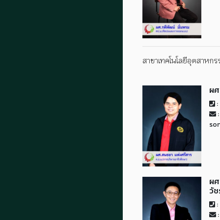
สาขาเทคโนโลยีอุตสาหกร
ผศ
:
:
so
ผศ
วั
:
: