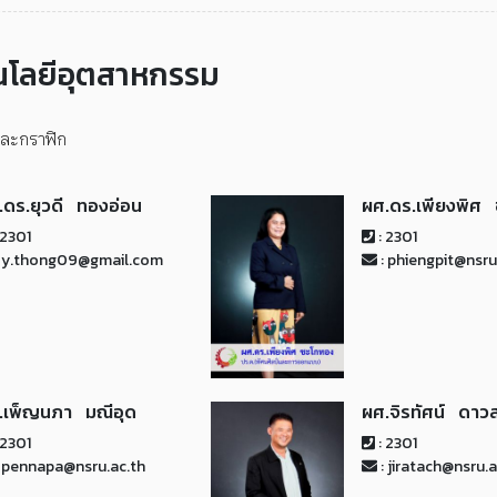
นโลยีอุตสาหกรรม
ละกราฟิก
.ดร.ยุวดี ทองอ่อน
ผศ.ดร.เพียงพิศ
 2301
: 2301
 y.thong09@gmail.com
: phiengpit@nsru
.เพ็ญนภา มณีอุด
ผศ.จิรทัศน์ ดาว
 2301
: 2301
 pennapa@nsru.ac.th
: jiratach@nsru.a