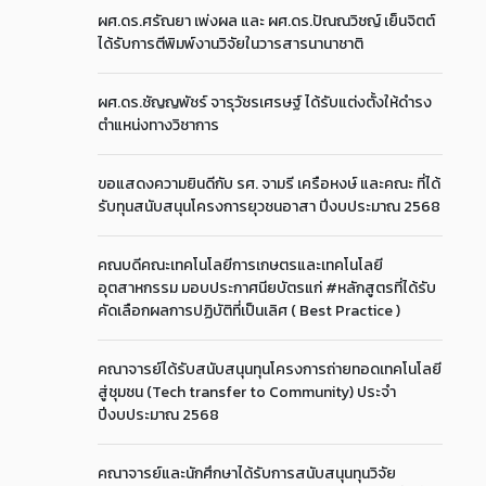
ผศ.ดร.ศรัณยา เพ่งผล และ ผศ.ดร.ปัณณวิชญ์ เย็นจิตต์
ได้รับการตีพิมพ์งานวิจัยในวารสารนานาชาติ
ผศ.ดร.ชัญญพัชร์ จารุวัชรเศรษฐ์ ได้รับแต่งตั้งให้ดำรง
ตำแหน่งทางวิชาการ
ขอแสดงความยินดีกับ รศ. จามรี เครือหงษ์ และคณะ ที่ได้
รับทุนสนับสนุนโครงการยุวชนอาสา ปีงบประมาณ 2568
คณบดีคณะเทคโนโลยีการเกษตรและเทคโนโลยี
อุตสาหกรรม มอบประกาศนียบัตรแก่ #หลักสูตรที่ได้รับ
คัดเลือกผลการปฏิบัติที่เป็นเลิศ ( Best Practice )
คณาจารย์ได้รับสนับสนุนทุนโครงการถ่ายทอดเทคโนโลยี
สู่ชุมชน (Tech transfer to Community) ประจำ
ปีงบประมาณ 2568
คณาจารย์และนักศึกษาได้รับการสนับสนุนทุนวิจัย