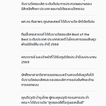
รับรางวัลชนะเลิศ ระดับดีเด่น การประกวดผลงานของ
นิสิตนักศึกษา ประเภท ผลงานวิจัยและนวัตกรรม
ผศ.ดร.กันยาพร กุณฑลเสพย์ ได้รับรางวัล นักวิจัยดีเด่น
ทีมเอ็งกอสวรรค์ ได้รับรางวัลชนะเลิศ Best of the
Best ระดับประเทศ ประเภทสวยดี ในโครงการออมสินยุว
พัฒน์รักษ์ถิ่น ประจำปี 2568
คณาจารย์ และเจ้าหน้าที่ ได้รับทุนวิจัยประจำปีงบประมาณ
2569
นักศึกษาสาขาวิชาการออกแบบสร้างสรรค์เชิงธุรกิจได้
รับรางวัลชนะเลิศและรองชนะเลิศ การแข่งขันทักษะด้าน
การออกแบบ
คุณวีรวุฒิ บำรุงไทย ผู้ทรงคุณวุฒิ กรรมการประจำ
คณะฯ ได้รับรางวัล "สุดยอดซีอีโอรุ่นเอสเอ็มอี"