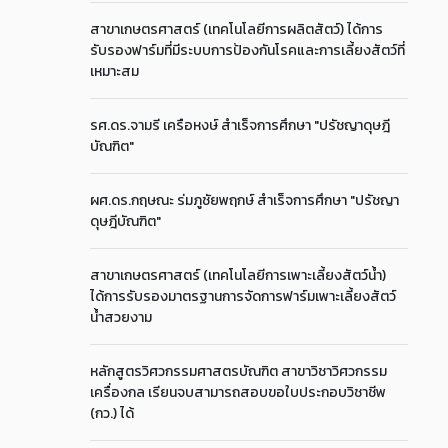
สาขาเกษตรศาสตร์ (เทคโนโลยีการผลิตสัตว์) ได้การ
รับรองฟาร์มที่มีระบบการป้องกันโรคและการเลี้ยงสัตว์ที่
เหมาะสม
รศ.ดร.จามรี เครือหงษ์ สำเร็จการศึกษา "ปรัชญาดุษฎี
บัณฑิต"
ผศ.ดร.กฤษณะ ร่มภูชัยพฤกษ์ สำเร็จการศึกษา "ปรัชญา
ดุษฎีบัณฑิต"
สาขาเกษตรศาสตร์ (เทคโนโลยีการเพาะเลี้ยงสัตว์น้ำ)
ได้การรับรองมาตรฐานการจัดการฟาร์มเพาะเลี้ยงสัตว์
น้ำสวยงาม
หลักสูตรวิศวกรรมศาสตรบัณฑิต สาขาวิชาวิศวกรรม
เครื่องกล เรียนจบสามารถสอบขอใบประกอบวิชาชีพ
(กว.) ได้