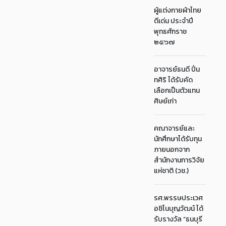
ผู้แต่งกายผ้าไทย
ดีเด่น ประจำปี
พุทธศักราช
๒๕๖๗
อาจารย์ธนดี ปิ่น
ทศิริ ได้รับคัด
เลือกเป็นตัวแทน
ศิษย์เก่า
คณาจารย์และ
นักศึกษาได้รับทุน
ภายนอกจาก
สำนักงานการวิจัย
แห่ชาติ (วช.)
รศ.พรรษประเวศ
อชิโนบุญวัฒน์ ได้
รับรางวัล “ธนบุรี