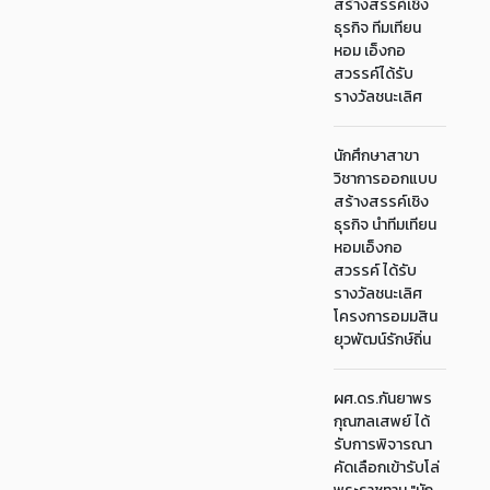
สร้างสรรค์เชิง
ธุรกิจ ทีมเทียน
หอม เอ็งกอ
สวรรค์ได้รับ
รางวัลชนะเลิศ
นักศึกษาสาขา
วิชาการออกแบบ
สร้างสรรค์เชิง
ธุรกิจ นำทีมเทียน
หอมเอ็งกอ
สวรรค์ ได้รับ
รางวัลชนะเลิศ
โครงการอมมสิน
ยุวพัฒน์รักษ์ถิ่น
ผศ.ดร.กันยาพร
กุณฑลเสพย์ ได้
รับการพิจารณา
คัดเลือกเข้ารับโล่