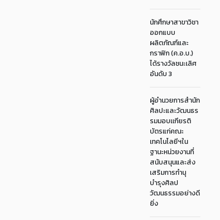
นักศึกษาสาขาวิชา
ออกแบบ
ผลิตภัณฑ์และ
กราฟิก (ค.อ.บ.)
ได้รางวัลชนะเลิศ
อันดับ 3
ผู้อำนวยการสำนัก
ศิลปะและวัฒนธร
รมมอบเเกียรติ
บัตรแก่คณะ
เทคโนโลยีฯใน
ฐานะหน่วยงานที่
สนับสนุนและส่ง
เสริมการทำนุ
บำรุงศิลป
วัฒนธรรมอย่างดี
ยิ่ง