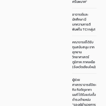
ศรีนพมาศ”
อาจารย์และ
นักศึกษา มี
บทความการตี
พิมพ์ใน TCI กลุ่ม1
คณาจารย์ได้รับ
ทุนสนับสนุน จาก
อุทยาน
วิทยาศาสตร์
ภูมิภาค ภาคเหนือ
(จังหวัดเชียงใหม่)
ผู้ช่วย
ศาสตราจารย์ปิยะ
กิจ กิจติตุลากา
นนท์ ได้รับแต่งตั้ง
ดำรงตำแหน่ง
“รองผู้อำนวยการ