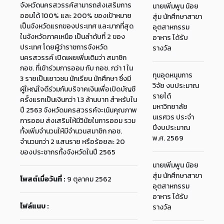
จังหวัดนครสวรรค์สามารถส่งเสริมการ
นายเพิ่มพูน น้อย
ออมได้ 100% และ 200% ของเป้าหมาย
สุ่ม นักศึกษาสาขา
เป็นจังหวัดแรกของประเทศ และมากที่สุด
อุตสาหกรรม
ในจังหวัดภาคเหนือ เป็นลำดับที่ 2 ของ
อาหาร ได้รับ
ประเทศ โดยผู้ว่าราชการจังหวัด
รางวัล
นครสวรรค์ เปิดเผยเพิ่มเติมว่า สมาชิก
กอช. ที่เข้าร่วมการออม กับ กอช. กว่า 1 ใน
ทุนอุดหนุนการ
3 รายเป็นเยาวชน นักเรียน นักศึกษา ซึ่งมี
วิจัย งบประมาณ
ผู้ใหญ่ใจดีร่วมกันบริจาคเงินเพื่อเปิดบัญชี
รายได้
ครั้งแรกเป็นเงินกว่า 1.3 ล้านบาท สำหรับใน
มหาวิทยาลัย
ปี 2563 จังหวัดนครสวรรค์จะเน้นคุณภาพ
นเรศวร ประจำ
การออม ส่งเสริมให้มีวินัยในการออม รวม
ปีงบประมาณ
ทั้งเพิ่มจำนวนให้มีจำนวนสมาชิก กอช.
พ.ศ. 2569
จำนวนกว่า 2 แสนราย หรือร้อยละ 20
ของประชากรทั้งจังหวัดในปี 2565
นายเพิ่มพูน น้อย
สุ่ม นักศึกษาสาขา
โพสต์เมื่อวันที่ :
9 ตุลาคม 2562
อุตสาหกรรม
อาหาร ได้รับ
ไฟล์แนบ :
รางวัล