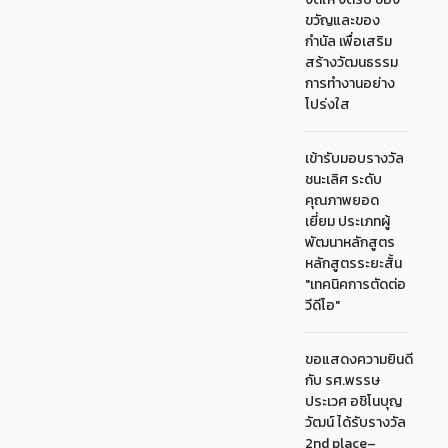
ขวัญและของ
กำนัล เพื่อเสริม
สร้างวัฒนธรรม
การทำงานอย่าง
โปร่งใส
เข้ารับมอบรางวัล
ชนะเลิศ ระดับ
คุณภาพยอด
เยี่ยม ประเภทผู้
พัฒนาหลักสูตร
หลักสูตรระยะสั้น
"เทคนิคการตัดต่อ
วีดีโอ"
ขอแสดงความยินดี
กับ รศ.พรรษ
ประเวศ อชิโนบุญ
วัฒน์ ได้รับรางวัล
2nd place–