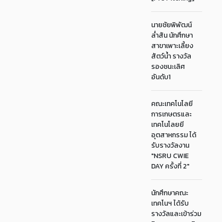
นายชัยพิพัฒน์
ล่ำสัน นักศึกษา
สาขาเพาะเลี้ยง
สัตว์น้ำ รางวัล
รองชนะเลิศ
อันดับ1
คณะเทคโนโลยี
การเกษตรและ
เทคโนโลยยี
อุตสาหกรรม ได้
รับรางวัลงาน
"NSRU CWIE
DAY ครั้งที่ 2"
นักศึกษาคณะ
เทคโนฯ ได้รับ
รางวัลและเข้าร่วม