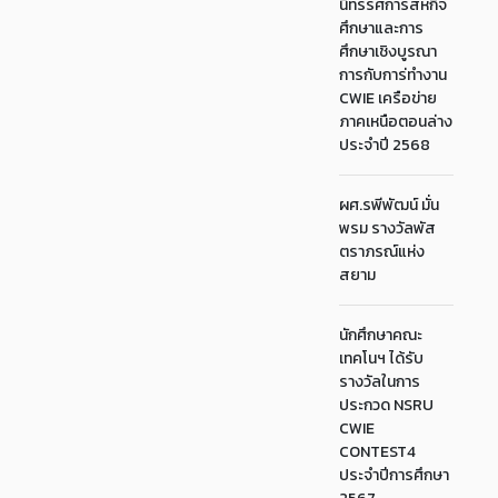
นิทรรศการสหกิจ
ศึกษาและการ
ศึกษาเชิงบูรณา
การกับการ่ทำงาน
CWIE เครือข่าย
ภาคเหนือตอนล่าง
ประจำปี 2568
ผศ.รพีพัฒน์ มั่น
พรม รางวัลพัส
ตราภรณ์แห่ง
สยาม
นักศึกษาคณะ
เทคโนฯ ได้รับ
รางวัลในการ
ประกวด NSRU
CWIE
CONTEST4
ประจำปีการศึกษา