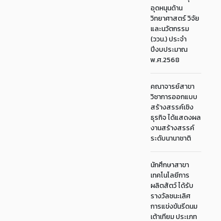
อุดหนุนด้าน
วิทยาศาสตร์ วิจัย
และนวัตกรรม
(ววน.) ประจำ
ปีงบประมาณ
พ.ศ.2568
คณาจารย์สาขา
วิชาการออกแบบ
สร้างสรรค์เชิง
ธุรกิจ ได้แสดงผล
งานสร้างสรรค์
ระดับนานาชาติ
นักศึกษาสาขา
เทคโนโลยีการ
ผลิตสัตว์ ได้รับ
รางวัลชนะเลิศ
การแข่งขันรีดนม
เต้าเทียม ประเภท