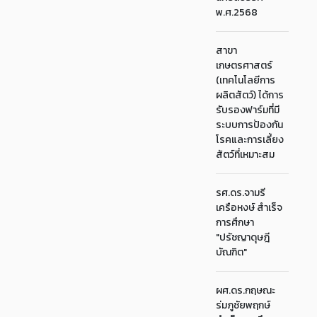
พ.ศ.2568
สาขา
เกษตรศาสตร์
(เทคโนโลยีการ
ผลิตสัตว์) ได้การ
รับรองฟาร์มที่มี
ระบบการป้องกัน
โรคและการเลี้ยง
สัตว์ที่เหมาะสม
รศ.ดร.จามรี
เครือหงษ์ สำเร็จ
การศึกษา
"ปรัชญาดุษฎี
บัณฑิต"
ผศ.ดร.กฤษณะ
ร่มภูชัยพฤกษ์