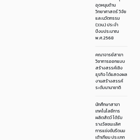
อุดหนุนด้าน
วิทยาศาสตร์ วิจัย
และนวัตกรรม
(ววน.) ประจำ
ปีงบประมาณ
พ.ศ.2568
คณาจารย์สาขา
วิชาการออกแบบ
สร้างสรรค์เชิง
ธุรกิจ ได้แสดงผล
งานสร้างสรรค์
ระดับนานาชาติ
นักศึกษาสาขา
เทคโนโลยีการ
ผลิตสัตว์ ได้รับ
รางวัลชนะเลิศ
การแข่งขันรีดนม
เต้าเทียม ประเภท