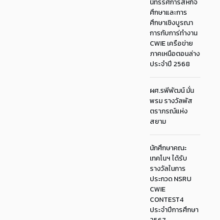
นิทรรศการสหกิจ
ศึกษาและการ
ศึกษาเชิงบูรณา
การกับการ่ทำงาน
CWIE เครือข่าย
ภาคเหนือตอนล่าง
ประจำปี 2568
ผศ.รพีพัฒน์ มั่น
พรม รางวัลพัส
ตราภรณ์แห่ง
สยาม
นักศึกษาคณะ
เทคโนฯ ได้รับ
รางวัลในการ
ประกวด NSRU
CWIE
CONTEST4
ประจำปีการศึกษา