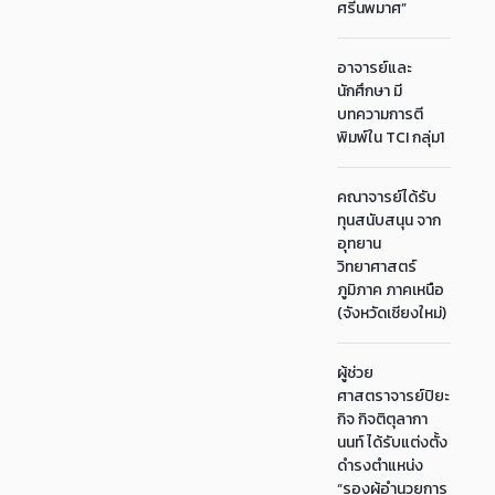
ศรีนพมาศ”
อาจารย์และ
นักศึกษา มี
บทความการตี
พิมพ์ใน TCI กลุ่ม1
คณาจารย์ได้รับ
ทุนสนับสนุน จาก
อุทยาน
วิทยาศาสตร์
ภูมิภาค ภาคเหนือ
(จังหวัดเชียงใหม่)
ผู้ช่วย
ศาสตราจารย์ปิยะ
กิจ กิจติตุลากา
นนท์ ได้รับแต่งตั้ง
ดำรงตำแหน่ง
“รองผู้อำนวยการ