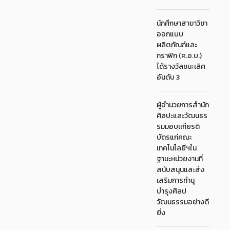
นักศึกษาสาขาวิชา
ออกแบบ
ผลิตภัณฑ์และ
กราฟิก (ค.อ.บ.)
ได้รางวัลชนะเลิศ
อันดับ 3
ผู้อำนวยการสำนัก
ศิลปะและวัฒนธร
รมมอบเเกียรติ
บัตรแก่คณะ
เทคโนโลยีฯใน
ฐานะหน่วยงานที่
สนับสนุนและส่ง
เสริมการทำนุ
บำรุงศิลป
วัฒนธรรมอย่างดี
ยิ่ง