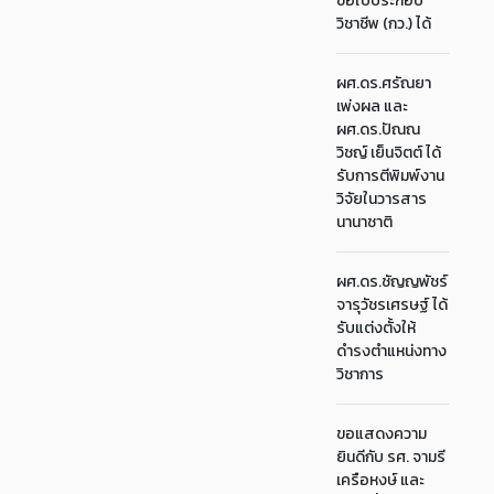
ขอใบประกอบ
วิชาชีพ (กว.) ได้
ผศ.ดร.ศรัณยา
เพ่งผล และ
ผศ.ดร.ปัณณ
วิชญ์ เย็นจิตต์ ได้
รับการตีพิมพ์งาน
วิจัยในวารสาร
นานาชาติ
ผศ.ดร.ชัญญพัชร์
จารุวัชรเศรษฐ์ ได้
รับแต่งตั้งให้
ดำรงตำแหน่งทาง
วิชาการ
ขอแสดงความ
ยินดีกับ รศ. จามรี
เครือหงษ์ และ