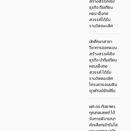
สร้างสรรค์เชิง
ธุรกิจ ทีมเทียน
หอม เอ็งกอ
สวรรค์ได้รับ
รางวัลชนะเลิศ
นักศึกษาสาขา
วิชาการออกแบบ
สร้างสรรค์เชิง
ธุรกิจ นำทีมเทียน
หอมเอ็งกอ
สวรรค์ ได้รับ
รางวัลชนะเลิศ
โครงการอมมสิน
ยุวพัฒน์รักษ์ถิ่น
ผศ.ดร.กันยาพร
กุณฑลเสพย์ ได้
รับการพิจารณา
คัดเลือกเข้ารับโล่