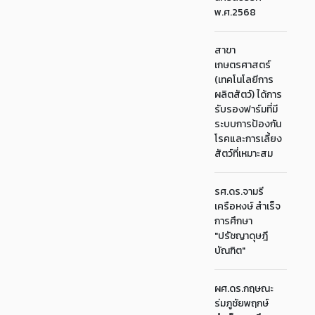
พ.ศ.2568
สาขา
เกษตรศาสตร์
(เทคโนโลยีการ
ผลิตสัตว์) ได้การ
รับรองฟาร์มที่มี
ระบบการป้องกัน
โรคและการเลี้ยง
สัตว์ที่เหมาะสม
รศ.ดร.จามรี
เครือหงษ์ สำเร็จ
การศึกษา
"ปรัชญาดุษฎี
บัณฑิต"
ผศ.ดร.กฤษณะ
ร่มภูชัยพฤกษ์