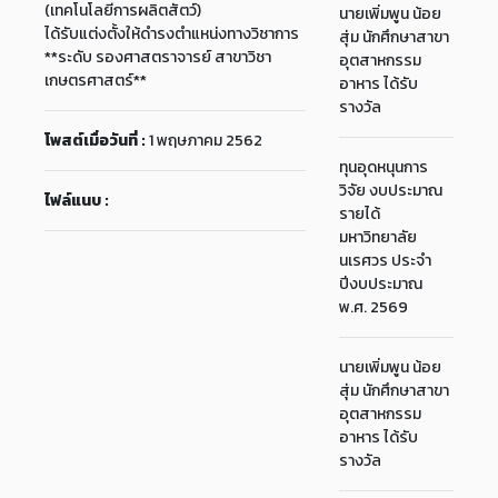
(เทคโนโลยีการผลิตสัตว์)
นายเพิ่มพูน น้อย
ได้รับแต่งตั้งให้ดำรงตำแหน่งทางวิชาการ
สุ่ม นักศึกษาสาขา
**ระดับ รองศาสตราจารย์ สาขาวิชา
อุตสาหกรรม
เกษตรศาสตร์**
อาหาร ได้รับ
รางวัล
โพสต์เมื่อวันที่ :
1 พฤษภาคม 2562
ทุนอุดหนุนการ
วิจัย งบประมาณ
ไฟล์แนบ :
รายได้
มหาวิทยาลัย
นเรศวร ประจำ
ปีงบประมาณ
พ.ศ. 2569
นายเพิ่มพูน น้อย
สุ่ม นักศึกษาสาขา
อุตสาหกรรม
อาหาร ได้รับ
รางวัล