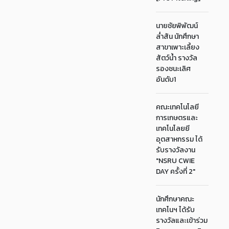
นายชัยพิพัฒน์
ล่ำสัน นักศึกษา
สาขาเพาะเลี้ยง
สัตว์น้ำ รางวัล
รองชนะเลิศ
อันดับ1
คณะเทคโนโลยี
การเกษตรและ
เทคโนโลยยี
อุตสาหกรรม ได้
รับรางวัลงาน
"NSRU CWIE
DAY ครั้งที่ 2"
นักศึกษาคณะ
เทคโนฯ ได้รับ
รางวัลและเข้าร่วม