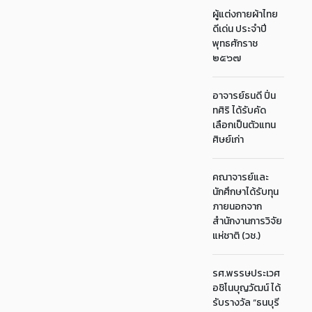
ผู้แต่งกายผ้าไทย
ดีเด่น ประจำปี
พุทธศักราช
๒๕๖๗
อาจารย์ธนดี ปิ่น
ทศิริ ได้รับคัด
เลือกเป็นตัวแทน
ศิษย์เก่า
คณาจารย์และ
นักศึกษาได้รับทุน
ภายนอกจาก
สำนักงานการวิจัย
แห่ชาติ (วช.)
รศ.พรรษประเวศ
อชิโนบุญวัฒน์ ได้
รับรางวัล “ธนบุรี