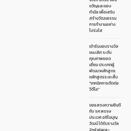
ขวัญและของ
กำนัล เพื่อเสริม
สร้างวัฒนธรรม
การทำงานอย่าง
โปร่งใส
เข้ารับมอบรางวัล
ชนะเลิศ ระดับ
คุณภาพยอด
เยี่ยม ประเภทผู้
พัฒนาหลักสูตร
หลักสูตรระยะสั้น
"เทคนิคการตัดต่อ
วีดีโอ"
ขอแสดงความยินดี
กับ รศ.พรรษ
ประเวศ อชิโนบุญ
วัฒน์ ได้รับรางวัล
2nd place–