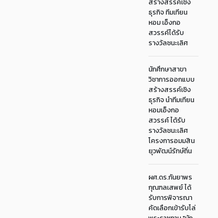
สร้างสรรค์เชิง
ธุรกิจ ทีมเทียน
หอม เอ็งกอ
สวรรค์ได้รับ
รางวัลชนะเลิศ
นักศึกษาสาขา
วิชาการออกแบบ
สร้างสรรค์เชิง
ธุรกิจ นำทีมเทียน
หอมเอ็งกอ
สวรรค์ ได้รับ
รางวัลชนะเลิศ
โครงการอมมสิน
ยุวพัฒน์รักษ์ถิ่น
ผศ.ดร.กันยาพร
กุณฑลเสพย์ ได้
รับการพิจารณา
คัดเลือกเข้ารับโล่