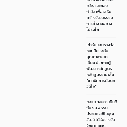
ขวัญและของ
กำนัล เพื่อเสริม
สร้างวัฒนธรรม
การทำงานอย่าง
โปร่งใส
เข้ารับมอบรางวัล
ชนะเลิศ ระดับ
คุณภาพยอด
เยี่ยม ประเภทผู้
พัฒนาหลักสูตร
หลักสูตรระยะสั้น
"เทคนิคการตัดต่อ
วีดีโอ"
ขอแสดงความยินดี
กับ รศ.พรรษ
ประเวศ อชิโนบุญ
วัฒน์ ได้รับรางวัล
2nd place–