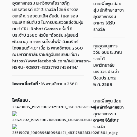
อุตสาหกรรม มหาวิทยาลัยราชภัฏ
นายเพิ่มพูน น้อย
นครสวรรค์ คว้า 3 รางวัล ได้แก่ รางวัล
สุ่ม นักศึกษาสาขา
ชนะเลิศ, รองชนะเลิศ อันดับ 1 และ รอง
อุตสาหกรรม
ชนะเลิศ อันดับ 2 ในการประกวดแข่งขันหุ่น
อาหาร ได้รับ
ยนต์ CRU Robot Games ครั้งที่ 8
รางวัล
ประจำปี 2560 หัวข้อ "อัจฉริยะหุ่นยนต์
พัฒนาอุตสาหกรรมโรงไฟฟ้านิวเครียร์
ทุนอุดหนุนการ
ไทยแลนด์ 4.0" เมื่อ 15 พฤศจิกายน 2560
วิจัย งบประมาณ
ณ มหาวิทยาลัยราชภัฏจันทรเกษม ที่มา :
รายได้
https://www.facebook.com/INDDragon-
มหาวิทยาลัย
NSRU-ROBOT-1823719274534114/
นเรศวร ประจำ
ปีงบประมาณ
โพสต์เมื่อวันที่ :
16 พฤศจิกายน 2560
พ.ศ. 2569
ไฟล์แนบ :
นายเพิ่มพูน น้อย
23473005_1969396123299761_3663766615846454312_n.jpg
สุ่ม นักศึกษาสาขา
อุตสาหกรรม
23621292_1969396216633085_1305098368277331616_n.jpg
อาหาร ได้รับ
รางวัล
23519078_1969396189966421_4831738281340261364_n.jpg