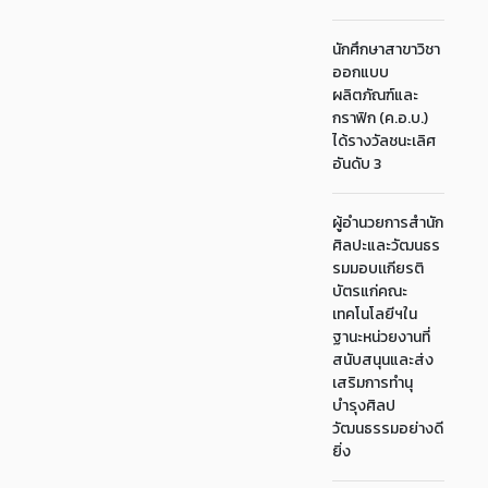
นักศึกษาสาขาวิชา
ออกแบบ
ผลิตภัณฑ์และ
กราฟิก (ค.อ.บ.)
ได้รางวัลชนะเลิศ
อันดับ 3
ผู้อำนวยการสำนัก
ศิลปะและวัฒนธร
รมมอบเเกียรติ
บัตรแก่คณะ
เทคโนโลยีฯใน
ฐานะหน่วยงานที่
สนับสนุนและส่ง
เสริมการทำนุ
บำรุงศิลป
วัฒนธรรมอย่างดี
ยิ่ง