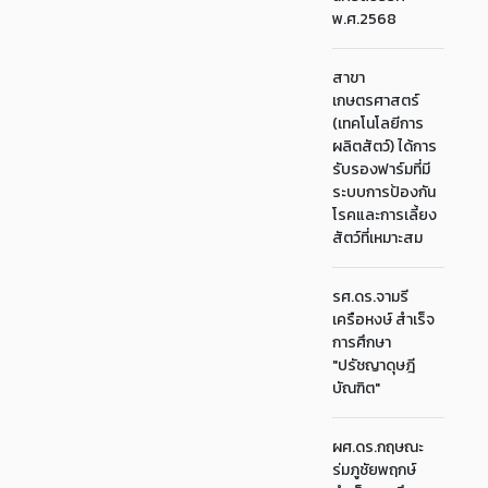
พ.ศ.2568
สาขา
เกษตรศาสตร์
(เทคโนโลยีการ
ผลิตสัตว์) ได้การ
รับรองฟาร์มที่มี
ระบบการป้องกัน
โรคและการเลี้ยง
สัตว์ที่เหมาะสม
รศ.ดร.จามรี
เครือหงษ์ สำเร็จ
การศึกษา
"ปรัชญาดุษฎี
บัณฑิต"
ผศ.ดร.กฤษณะ
ร่มภูชัยพฤกษ์