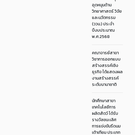
อุดหนุนด้าน
วิทยาศาสตร์ วิจัย
และนวัตกรรม
(ววน.) ประจำ
ปีงบประมาณ
พ.ศ.2568
คณาจารย์สาขา
วิชาการออกแบบ
สร้างสรรค์เชิง
ธุรกิจ ได้แสดงผล
งานสร้างสรรค์
ระดับนานาชาติ
นักศึกษาสาขา
เทคโนโลยีการ
ผลิตสัตว์ ได้รับ
รางวัลชนะเลิศ
การแข่งขันรีดนม
เต้าเทียม ประเภท