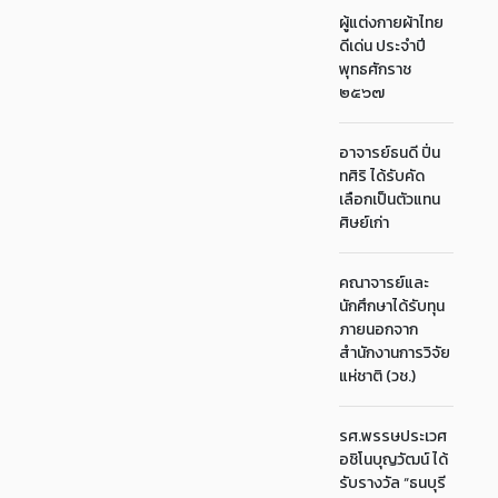
ผู้แต่งกายผ้าไทย
ดีเด่น ประจำปี
พุทธศักราช
๒๕๖๗
อาจารย์ธนดี ปิ่น
ทศิริ ได้รับคัด
เลือกเป็นตัวแทน
ศิษย์เก่า
คณาจารย์และ
นักศึกษาได้รับทุน
ภายนอกจาก
สำนักงานการวิจัย
แห่ชาติ (วช.)
รศ.พรรษประเวศ
อชิโนบุญวัฒน์ ได้
รับรางวัล “ธนบุรี