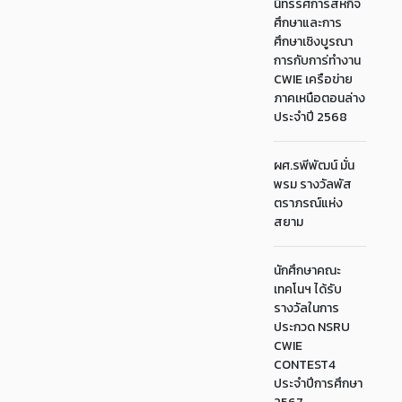
นิทรรศการสหกิจ
ศึกษาและการ
ศึกษาเชิงบูรณา
การกับการ่ทำงาน
CWIE เครือข่าย
ภาคเหนือตอนล่าง
ประจำปี 2568
ผศ.รพีพัฒน์ มั่น
พรม รางวัลพัส
ตราภรณ์แห่ง
สยาม
นักศึกษาคณะ
เทคโนฯ ได้รับ
รางวัลในการ
ประกวด NSRU
CWIE
CONTEST4
ประจำปีการศึกษา