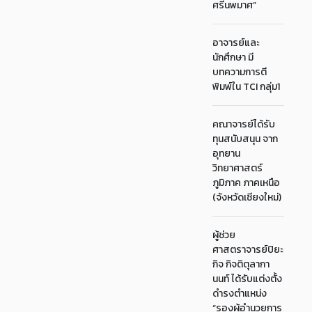
ศรีนพมาศ”
อาจารย์และ
นักศึกษา มี
บทความการตี
พิมพ์ใน TCI กลุ่ม1
คณาจารย์ได้รับ
ทุนสนับสนุน จาก
อุทยาน
วิทยาศาสตร์
ภูมิภาค ภาคเหนือ
(จังหวัดเชียงใหม่)
ผู้ช่วย
ศาสตราจารย์ปิยะ
กิจ กิจติตุลากา
นนท์ ได้รับแต่งตั้ง
ดำรงตำแหน่ง
“รองผู้อำนวยการ