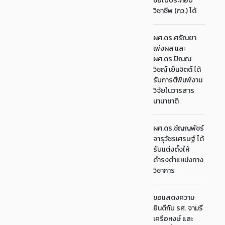
ขอใบประกอบ
วิชาชีพ (กว.) ได้
ผศ.ดร.ศรัณยา
เพ่งผล และ
ผศ.ดร.ปัณณ
วิชญ์ เย็นจิตต์ ได้
รับการตีพิมพ์งาน
วิจัยในวารสาร
นานาชาติ
ผศ.ดร.ชัญญพัชร์
จารุวัชรเศรษฐ์ ได้
รับแต่งตั้งให้
ดำรงตำแหน่งทาง
วิชาการ
ขอแสดงความ
ยินดีกับ รศ. จามรี
เครือหงษ์ และ