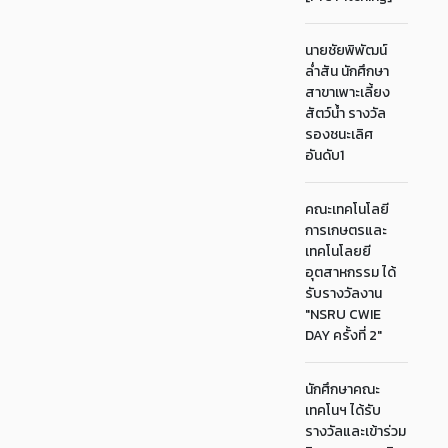
นายชัยพิพัฒน์
ล่ำสัน นักศึกษา
สาขาเพาะเลี้ยง
สัตว์น้ำ รางวัล
รองชนะเลิศ
อันดับ1
คณะเทคโนโลยี
การเกษตรและ
เทคโนโลยยี
อุตสาหกรรม ได้
รับรางวัลงาน
"NSRU CWIE
DAY ครั้งที่ 2"
นักศึกษาคณะ
เทคโนฯ ได้รับ
รางวัลและเข้าร่วม