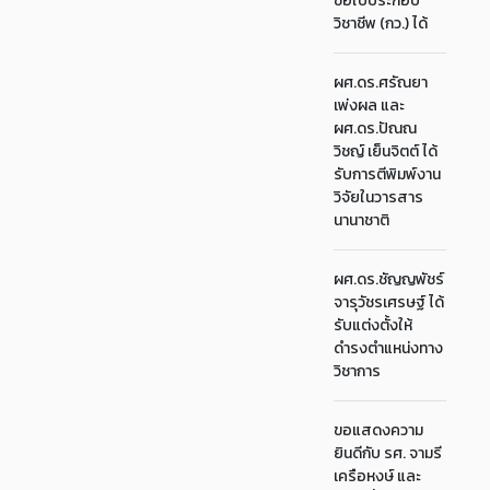
ขอใบประกอบ
วิชาชีพ (กว.) ได้
ผศ.ดร.ศรัณยา
เพ่งผล และ
ผศ.ดร.ปัณณ
วิชญ์ เย็นจิตต์ ได้
รับการตีพิมพ์งาน
วิจัยในวารสาร
นานาชาติ
ผศ.ดร.ชัญญพัชร์
จารุวัชรเศรษฐ์ ได้
รับแต่งตั้งให้
ดำรงตำแหน่งทาง
วิชาการ
ขอแสดงความ
ยินดีกับ รศ. จามรี
เครือหงษ์ และ