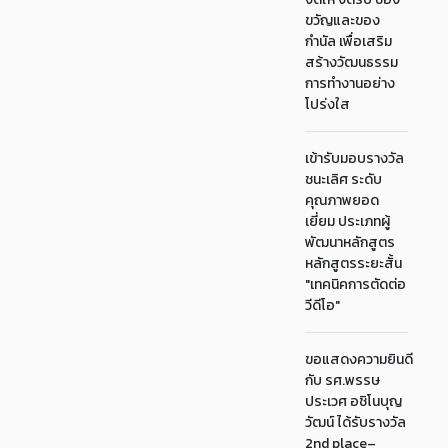
ขวัญและของ
กำนัล เพื่อเสริม
สร้างวัฒนธรรม
การทำงานอย่าง
โปร่งใส
เข้ารับมอบรางวัล
ชนะเลิศ ระดับ
คุณภาพยอด
เยี่ยม ประเภทผู้
พัฒนาหลักสูตร
หลักสูตรระยะสั้น
"เทคนิคการตัดต่อ
วีดีโอ"
ขอแสดงความยินดี
กับ รศ.พรรษ
ประเวศ อชิโนบุญ
วัฒน์ ได้รับรางวัล
2nd place–