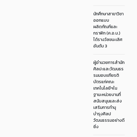
นักศึกษาสาขาวิชา
ออกแบบ
ผลิตภัณฑ์และ
กราฟิก (ค.อ.บ.)
ได้รางวัลชนะเลิศ
อันดับ 3
ผู้อำนวยการสำนัก
ศิลปะและวัฒนธร
รมมอบเเกียรติ
บัตรแก่คณะ
เทคโนโลยีฯใน
ฐานะหน่วยงานที่
สนับสนุนและส่ง
เสริมการทำนุ
บำรุงศิลป
วัฒนธรรมอย่างดี
ยิ่ง