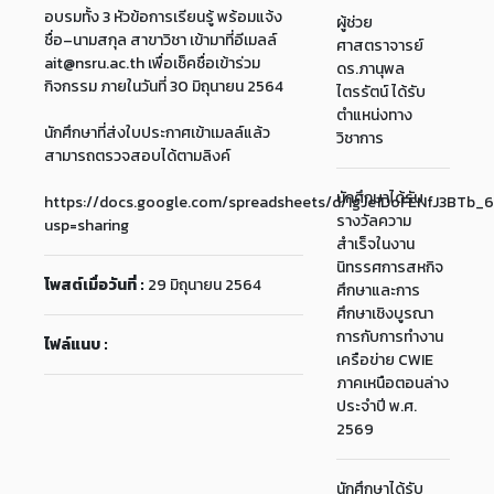
อบรมทั้ง 3 หัวข้อการเรียนรู้ พร้อมแจ้ง
ผู้ช่วย
ชื่อ–นามสกุล สาขาวิชา เข้ามาที่อีเมลล์
ศาสตราจารย์
ait@nsru.ac.th เพื่อเช็คชื่อเข้าร่วม
ดร.ภานุพล
กิจกรรม ภายในวันที่ 30 มิถุนายน 2564
ไตรรัตน์ ได้รับ
ตำแหน่งทาง
นักศึกษาที่ส่งใบประกาศเข้าเมลล์แล้ว
วิชาการ
สามารถตรวจสอบได้ตามลิงค์
นักศึกษาได้รับ
https://docs.google.com/spreadsheets/d/1gJe1DoFENfJ3BTb
รางวัลความ
usp=sharing
สำเร็จในงาน
นิทรรศการสหกิจ
โพสต์เมื่อวันที่ :
29 มิถุนายน 2564
ศึกษาและการ
ศึกษาเชิงบูรณา
การกับการทำงาน
ไฟล์แนบ :
เครือข่าย CWIE
ภาคเหนือตอนล่าง
ประจำปี พ.ศ.
2569
นักศึกษาได้รับ