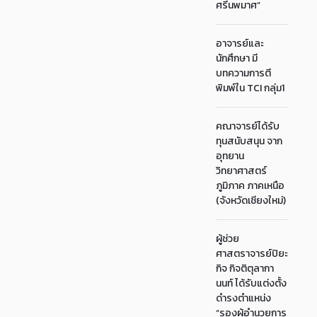
ศรีนพมาศ”
อาจารย์และ
นักศึกษา มี
บทความการตี
พิมพ์ใน TCI กลุ่ม1
คณาจารย์ได้รับ
ทุนสนับสนุน จาก
อุทยาน
วิทยาศาสตร์
ภูมิภาค ภาคเหนือ
(จังหวัดเชียงใหม่)
ผู้ช่วย
ศาสตราจารย์ปิยะ
กิจ กิจติตุลากา
นนท์ ได้รับแต่งตั้ง
ดำรงตำแหน่ง
“รองผู้อำนวยการ