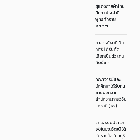
ผู้แต่งกายผ้าไทย
ดีเด่น ประจำปี
พุทธศักราช
๒๕๖๗
อาจารย์ธนดี ปิ่น
ทศิริ ได้รับคัด
เลือกเป็นตัวแทน
ศิษย์เก่า
คณาจารย์และ
นักศึกษาได้รับทุน
ภายนอกจาก
สำนักงานการวิจัย
แห่ชาติ (วช.)
รศ.พรรษประเวศ
อชิโนบุญวัฒน์ ได้
รับรางวัล “ธนบุรี