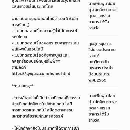
สุขภาพ (Youth Health Literacy) แก่เด็ก
นายเพิ่มพูน น้อย
และเยาวชนในประเทศไทย
สุ่ม นักศึกษาสาขา
อุตสาหกรรม
ผ่านระบบทดสอบออนไลน์จำนวน 3 หัวข้อ
อาหาร ได้รับ
การเรียนรู้
รางวัล
- แบบทดสอบเรื่องความรู้ทั่วไปในการใช้
รถใช้ถนน
- แบบทดสอบเรื่องผลกระทบจากการเล่น
ทุนอุดหนุนการ
พนัน-พนันออนไลน์
วิจัย งบประมาณ
- แบบทดสอบเรื่องภัยจากบุหรี่และ
รายได้
กลยุทธ์ของบริษัทบุหรี่ไฟฟ้า**
มหาวิทยาลัย
ตามลิงค์
นเรศวร ประจำ
https://tyiquiz.com/home.html
ปีงบประมาณ
พ.ศ. 2569
**หมายเหตุ**
นายเพิ่มพูน น้อย
- การเข้าอบรมนี้เป็นส่วนหนึ่งของกิจกรรม
สุ่ม นักศึกษาสาขา
ปฐมนิเทศนักศึกษาใหม่คณะเทคโนโลยี
อุตสาหกรรม
การเกษตรและเทคโนโลยีอุตสาหกรรม
อาหาร ได้รับ
มหาวิทยาลัยราชภัฏนครสวรรค์
รางวัล
- ให้นักศึกษาส่งใบประกาศที่ได้จากการเข้า