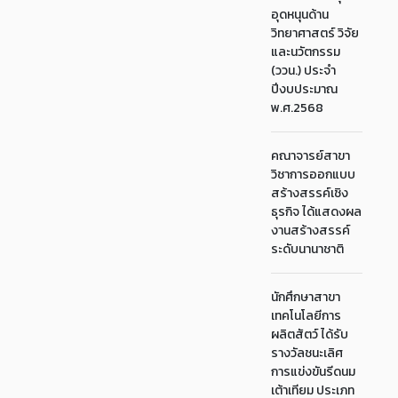
อุดหนุนด้าน
วิทยาศาสตร์ วิจัย
และนวัตกรรม
(ววน.) ประจำ
ปีงบประมาณ
พ.ศ.2568
คณาจารย์สาขา
วิชาการออกแบบ
สร้างสรรค์เชิง
ธุรกิจ ได้แสดงผล
งานสร้างสรรค์
ระดับนานาชาติ
นักศึกษาสาขา
เทคโนโลยีการ
ผลิตสัตว์ ได้รับ
รางวัลชนะเลิศ
การแข่งขันรีดนม
เต้าเทียม ประเภท