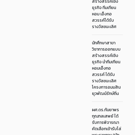
สร้างสรรค์เชิง
ธุรกิจ ทีมเทียน
หอม เอ็งกอ
สวรรค์ได้รับ
รางวัลชนะเลิศ
นักศึกษาสาขา
วิชาการออกแบบ
สร้างสรรค์เชิง
ธุรกิจ นำทีมเทียน
หอมเอ็งกอ
สวรรค์ ได้รับ
รางวัลชนะเลิศ
โครงการอมมสิน
ยุวพัฒน์รักษ์ถิ่น
ผศ.ดร.กันยาพร
กุณฑลเสพย์ ได้
รับการพิจารณา
คัดเลือกเข้ารับโล่