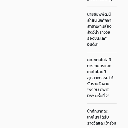
นายชัยพิพัฒน์
ล่ำสัน นักศึกษา
สาขาเพาะเลี้ยง
สัตว์น้ำ รางวัล
รองชนะเลิศ
อันดับ1
คณะเทคโนโลยี
การเกษตรและ
เทคโนโลยยี
อุตสาหกรรม ได้
รับรางวัลงาน
"NSRU CWIE
DAY ครั้งที่ 2"
นักศึกษาคณะ
เทคโนฯ ได้รับ
รางวัลและเข้าร่วม