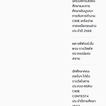
นิทรรศการสหกิจ
ศึกษาและการ
ศึกษาเชิงบูรณา
การกับการ่ทำงาน
CWIE เครือข่าย
ภาคเหนือตอนล่าง
ประจำปี 2568
ผศ.รพีพัฒน์ มั่น
พรม รางวัลพัส
ตราภรณ์แห่ง
สยาม
นักศึกษาคณะ
เทคโนฯ ได้รับ
รางวัลในการ
ประกวด NSRU
CWIE
CONTEST4
ประจำปีการศึกษา