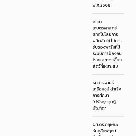
พ.ศ.2568
สาขา
เกษตรศาสตร์
(เทคโนโลยีการ
ผลิตสัตว์) ได้การ
รับรองฟาร์มที่มี
ระบบการป้องกัน
โรคและการเลี้ยง
สัตว์ที่เหมาะสม
รศ.ดร.จามรี
เครือหงษ์ สำเร็จ
การศึกษา
"ปรัชญาดุษฎี
บัณฑิต"
ผศ.ดร.กฤษณะ
ร่มภูชัยพฤกษ์