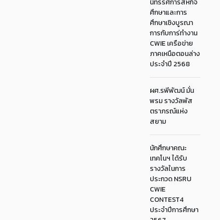
นิทรรศการสหกิจ
ศึกษาและการ
ศึกษาเชิงบูรณา
การกับการ่ทำงาน
CWIE เครือข่าย
ภาคเหนือตอนล่าง
ประจำปี 2568
ผศ.รพีพัฒน์ มั่น
พรม รางวัลพัส
ตราภรณ์แห่ง
สยาม
นักศึกษาคณะ
เทคโนฯ ได้รับ
รางวัลในการ
ประกวด NSRU
CWIE
CONTEST4
ประจำปีการศึกษา