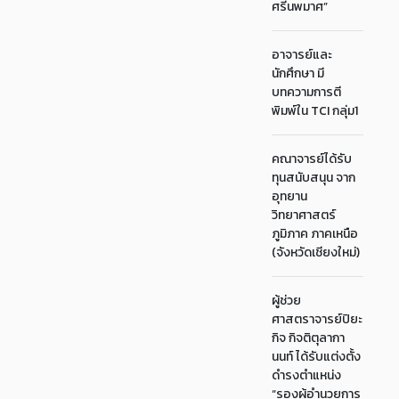
ศรีนพมาศ”
อาจารย์และ
นักศึกษา มี
บทความการตี
พิมพ์ใน TCI กลุ่ม1
คณาจารย์ได้รับ
ทุนสนับสนุน จาก
อุทยาน
วิทยาศาสตร์
ภูมิภาค ภาคเหนือ
(จังหวัดเชียงใหม่)
ผู้ช่วย
ศาสตราจารย์ปิยะ
กิจ กิจติตุลากา
นนท์ ได้รับแต่งตั้ง
ดำรงตำแหน่ง
“รองผู้อำนวยการ