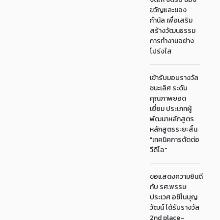
ขวัญและของ
กำนัล เพื่อเสริม
สร้างวัฒนธรรม
การทำงานอย่าง
โปร่งใส
เข้ารับมอบรางวัล
ชนะเลิศ ระดับ
คุณภาพยอด
เยี่ยม ประเภทผู้
พัฒนาหลักสูตร
หลักสูตรระยะสั้น
"เทคนิคการตัดต่อ
วีดีโอ"
ขอแสดงความยินดี
กับ รศ.พรรษ
ประเวศ อชิโนบุญ
วัฒน์ ได้รับรางวัล
2nd place–