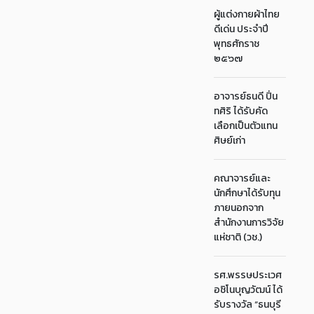
ผู้แต่งกายผ้าไทย
ดีเด่น ประจำปี
พุทธศักราช
๒๕๖๗
อาจารย์ธนดี ปิ่น
ทศิริ ได้รับคัด
เลือกเป็นตัวแทน
ศิษย์เก่า
คณาจารย์และ
นักศึกษาได้รับทุน
ภายนอกจาก
สำนักงานการวิจัย
แห่ชาติ (วช.)
รศ.พรรษประเวศ
อชิโนบุญวัฒน์ ได้
รับรางวัล “ธนบุรี