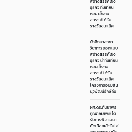
สร้างสรรค์เชิง
ธุรกิจ ทีมเทียน
หอม เอ็งกอ
สวรรค์ได้รับ
รางวัลชนะเลิศ
นักศึกษาสาขา
วิชาการออกแบบ
สร้างสรรค์เชิง
ธุรกิจ นำทีมเทียน
หอมเอ็งกอ
สวรรค์ ได้รับ
รางวัลชนะเลิศ
โครงการอมมสิน
ยุวพัฒน์รักษ์ถิ่น
ผศ.ดร.กันยาพร
กุณฑลเสพย์ ได้
รับการพิจารณา
คัดเลือกเข้ารับโล่