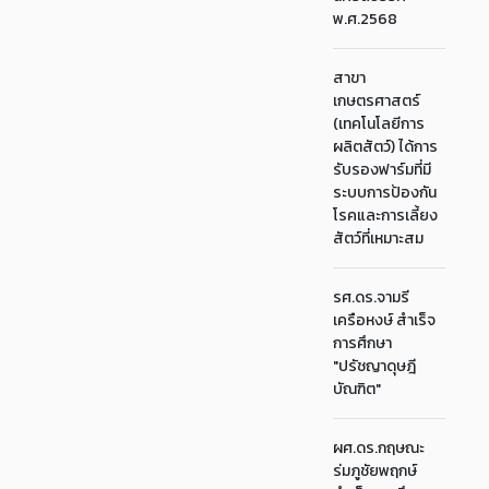
พ.ศ.2568
สาขา
เกษตรศาสตร์
(เทคโนโลยีการ
ผลิตสัตว์) ได้การ
รับรองฟาร์มที่มี
ระบบการป้องกัน
โรคและการเลี้ยง
สัตว์ที่เหมาะสม
รศ.ดร.จามรี
เครือหงษ์ สำเร็จ
การศึกษา
"ปรัชญาดุษฎี
บัณฑิต"
ผศ.ดร.กฤษณะ
ร่มภูชัยพฤกษ์