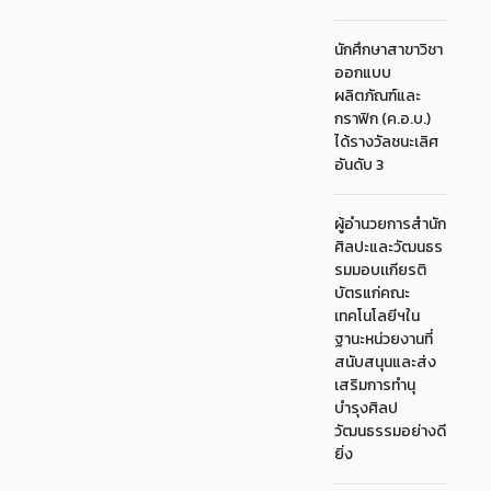
นักศึกษาสาขาวิชา
ออกแบบ
ผลิตภัณฑ์และ
กราฟิก (ค.อ.บ.)
ได้รางวัลชนะเลิศ
อันดับ 3
ผู้อำนวยการสำนัก
ศิลปะและวัฒนธร
รมมอบเเกียรติ
บัตรแก่คณะ
เทคโนโลยีฯใน
ฐานะหน่วยงานที่
สนับสนุนและส่ง
เสริมการทำนุ
บำรุงศิลป
วัฒนธรรมอย่างดี
ยิ่ง