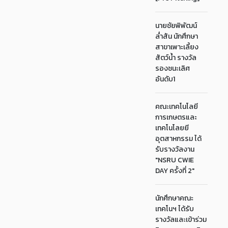
นายชัยพิพัฒน์
ล่ำสัน นักศึกษา
สาขาเพาะเลี้ยง
สัตว์น้ำ รางวัล
รองชนะเลิศ
อันดับ1
คณะเทคโนโลยี
การเกษตรและ
เทคโนโลยยี
อุตสาหกรรม ได้
รับรางวัลงาน
"NSRU CWIE
DAY ครั้งที่ 2"
นักศึกษาคณะ
เทคโนฯ ได้รับ
รางวัลและเข้าร่วม