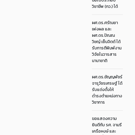
ขอใบประกอบ
วิชาชีพ (กว.) ได้
ผศ.ดร.ศรัณยา
เพ่งผล และ
ผศ.ดร.ปัณณ
วิชญ์ เย็นจิตต์ ได้
รับการตีพิมพ์งาน
วิจัยในวารสาร
นานาชาติ
ผศ.ดร.ชัญญพัชร์
จารุวัชรเศรษฐ์ ได้
รับแต่งตั้งให้
ดำรงตำแหน่งทาง
วิชาการ
ขอแสดงความ
ยินดีกับ รศ. จามรี
เครือหงษ์ และ