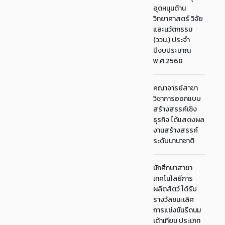
อุดหนุนด้าน
วิทยาศาสตร์ วิจัย
และนวัตกรรม
(ววน.) ประจำ
ปีงบประมาณ
พ.ศ.2568
คณาจารย์สาขา
วิชาการออกแบบ
สร้างสรรค์เชิง
ธุรกิจ ได้แสดงผล
งานสร้างสรรค์
ระดับนานาชาติ
นักศึกษาสาขา
เทคโนโลยีการ
ผลิตสัตว์ ได้รับ
รางวัลชนะเลิศ
การแข่งขันรีดนม
เต้าเทียม ประเภท