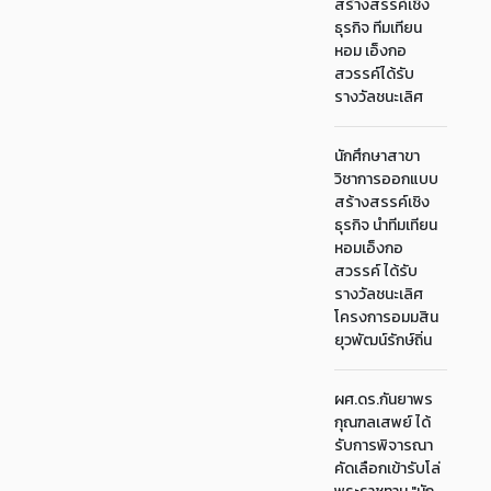
สร้างสรรค์เชิง
ธุรกิจ ทีมเทียน
หอม เอ็งกอ
สวรรค์ได้รับ
รางวัลชนะเลิศ
นักศึกษาสาขา
วิชาการออกแบบ
สร้างสรรค์เชิง
ธุรกิจ นำทีมเทียน
หอมเอ็งกอ
สวรรค์ ได้รับ
รางวัลชนะเลิศ
โครงการอมมสิน
ยุวพัฒน์รักษ์ถิ่น
ผศ.ดร.กันยาพร
กุณฑลเสพย์ ได้
รับการพิจารณา
คัดเลือกเข้ารับโล่