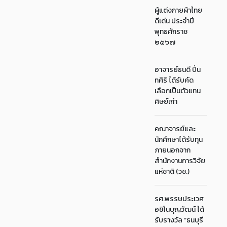
ผู้แต่งกายผ้าไทย
ดีเด่น ประจำปี
พุทธศักราช
๒๕๖๗
อาจารย์ธนดี ปิ่น
ทศิริ ได้รับคัด
เลือกเป็นตัวแทน
ศิษย์เก่า
คณาจารย์และ
นักศึกษาได้รับทุน
ภายนอกจาก
สำนักงานการวิจัย
แห่ชาติ (วช.)
รศ.พรรษประเวศ
อชิโนบุญวัฒน์ ได้
รับรางวัล “ธนบุรี