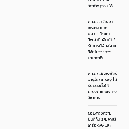
ขอใบประกอบ
วิชาชีพ (กว.) ได้
ผศ.ดร.ศรัณยา
เพ่งผล และ
ผศ.ดร.ปัณณ
วิชญ์ เย็นจิตต์ ได้
รับการตีพิมพ์งาน
วิจัยในวารสาร
นานาชาติ
ผศ.ดร.ชัญญพัชร์
จารุวัชรเศรษฐ์ ได้
รับแต่งตั้งให้
ดำรงตำแหน่งทาง
วิชาการ
ขอแสดงความ
ยินดีกับ รศ. จามรี
เครือหงษ์ และ