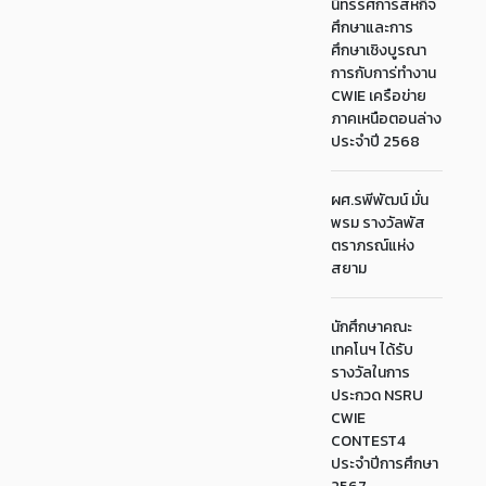
นิทรรศการสหกิจ
ศึกษาและการ
ศึกษาเชิงบูรณา
การกับการ่ทำงาน
CWIE เครือข่าย
ภาคเหนือตอนล่าง
ประจำปี 2568
ผศ.รพีพัฒน์ มั่น
พรม รางวัลพัส
ตราภรณ์แห่ง
สยาม
นักศึกษาคณะ
เทคโนฯ ได้รับ
รางวัลในการ
ประกวด NSRU
CWIE
CONTEST4
ประจำปีการศึกษา