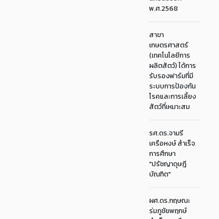
พ.ศ.2568
สาขา
เกษตรศาสตร์
(เทคโนโลยีการ
ผลิตสัตว์) ได้การ
รับรองฟาร์มที่มี
ระบบการป้องกัน
โรคและการเลี้ยง
สัตว์ที่เหมาะสม
รศ.ดร.จามรี
เครือหงษ์ สำเร็จ
การศึกษา
"ปรัชญาดุษฎี
บัณฑิต"
ผศ.ดร.กฤษณะ
ร่มภูชัยพฤกษ์