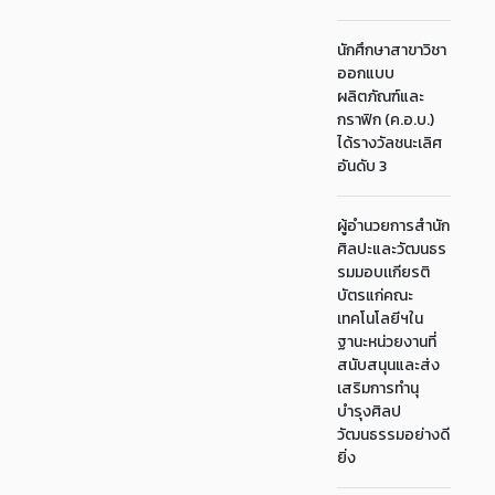
นักศึกษาสาขาวิชา
ออกแบบ
ผลิตภัณฑ์และ
กราฟิก (ค.อ.บ.)
ได้รางวัลชนะเลิศ
อันดับ 3
ผู้อำนวยการสำนัก
ศิลปะและวัฒนธร
รมมอบเเกียรติ
บัตรแก่คณะ
เทคโนโลยีฯใน
ฐานะหน่วยงานที่
สนับสนุนและส่ง
เสริมการทำนุ
บำรุงศิลป
วัฒนธรรมอย่างดี
ยิ่ง