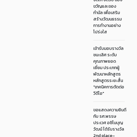
ขวัญและของ
กำนัล เพื่อเสริม
สร้างวัฒนธรรม
การทำงานอย่าง
โปร่งใส
เข้ารับมอบรางวัล
ชนะเลิศ ระดับ
คุณภาพยอด
เยี่ยม ประเภทผู้
พัฒนาหลักสูตร
หลักสูตรระยะสั้น
"เทคนิคการตัดต่อ
วีดีโอ"
ขอแสดงความยินดี
กับ รศ.พรรษ
ประเวศ อชิโนบุญ
วัฒน์ ได้รับรางวัล
2nd place–