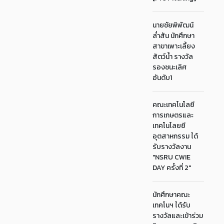
นายชัยพิพัฒน์
ล่ำสัน นักศึกษา
สาขาเพาะเลี้ยง
สัตว์น้ำ รางวัล
รองชนะเลิศ
อันดับ1
คณะเทคโนโลยี
การเกษตรและ
เทคโนโลยยี
อุตสาหกรรม ได้
รับรางวัลงาน
"NSRU CWIE
DAY ครั้งที่ 2"
นักศึกษาคณะ
เทคโนฯ ได้รับ
รางวัลและเข้าร่วม