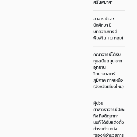
ศรีนพมาศ”
อาจารย์และ
นักศึกษา มี
บทความการตี
พิมพ์ใน TCI กลุ่ม1
คณาจารย์ได้รับ
ทุนสนับสนุน จาก
อุทยาน
วิทยาศาสตร์
ภูมิภาค ภาคเหนือ
(จังหวัดเชียงใหม่)
ผู้ช่วย
ศาสตราจารย์ปิยะ
กิจ กิจติตุลากา
นนท์ ได้รับแต่งตั้ง
ดำรงตำแหน่ง
“รองผู้อำนวยการ