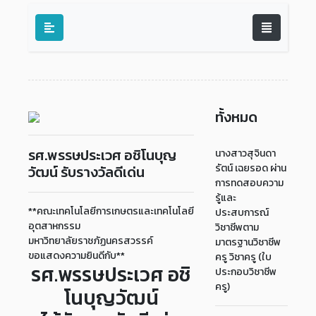
ทั้งหมด
รศ.พรรษประเวศ อชิโนบุญ
นางสาวสุจินดา
รัตน์ เฉยรอด ผ่าน
วัฒน์ รับรางวัลดีเด่น
การทดสอบความ
รู้และ
**คณะเทคโนโลยีการเกษตรและเทคโนโลยี
ประสบการณ์
อุตสาหกรรม
วิชาชีพตาม
มหาวิทยาลัยราชภัฏนครสวรรค์
มาตรฐานวิชาชีพ
ขอแสดงความยินดีกับ**
ครู วิชาครู (ใบ
รศ.พรรษประเวศ อชิ
ประกอบวิชาชีพ
ครู)
โนบุญวัฒน์