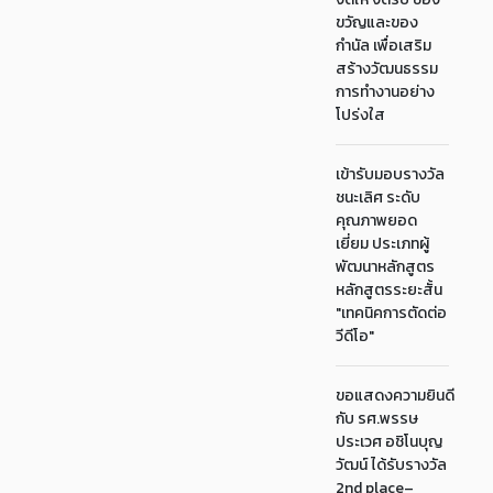
ขวัญและของ
กำนัล เพื่อเสริม
สร้างวัฒนธรรม
การทำงานอย่าง
โปร่งใส
เข้ารับมอบรางวัล
ชนะเลิศ ระดับ
คุณภาพยอด
เยี่ยม ประเภทผู้
พัฒนาหลักสูตร
หลักสูตรระยะสั้น
"เทคนิคการตัดต่อ
วีดีโอ"
ขอแสดงความยินดี
กับ รศ.พรรษ
ประเวศ อชิโนบุญ
วัฒน์ ได้รับรางวัล
2nd place–