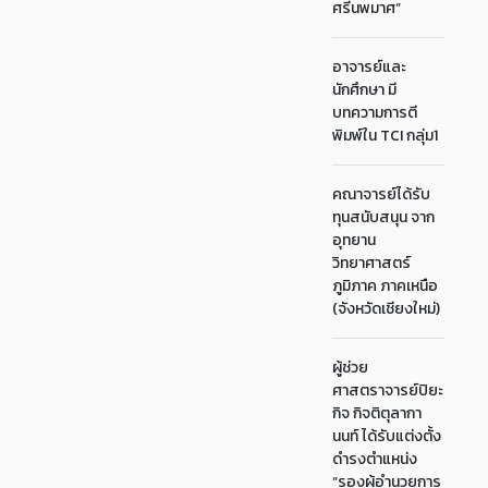
ศรีนพมาศ”
อาจารย์และ
นักศึกษา มี
บทความการตี
พิมพ์ใน TCI กลุ่ม1
คณาจารย์ได้รับ
ทุนสนับสนุน จาก
อุทยาน
วิทยาศาสตร์
ภูมิภาค ภาคเหนือ
(จังหวัดเชียงใหม่)
ผู้ช่วย
ศาสตราจารย์ปิยะ
กิจ กิจติตุลากา
นนท์ ได้รับแต่งตั้ง
ดำรงตำแหน่ง
“รองผู้อำนวยการ