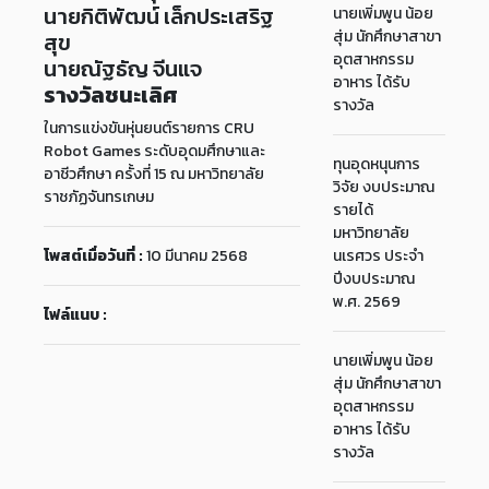
นายกิติพัฒน์ เล็กประเสริฐ
นายเพิ่มพูน น้อย
สุ่ม นักศึกษาสาขา
สุข
อุตสาหกรรม
นายณัฐธัญ จีนแจ
อาหาร ได้รับ
รางวัลชนะเลิศ
รางวัล
ในการแข่งขันหุ่นยนต์รายการ CRU
Robot Games ระดับอุดมศึกษาและ
ทุนอุดหนุนการ
อาชีวศึกษา ครั้งที่ 15 ณ มหาวิทยาลัย
วิจัย งบประมาณ
ราชภัฏจันทรเกษม
รายได้
มหาวิทยาลัย
โพสต์เมื่อวันที่ :
10 มีนาคม 2568
นเรศวร ประจำ
ปีงบประมาณ
พ.ศ. 2569
ไฟล์แนบ :
นายเพิ่มพูน น้อย
สุ่ม นักศึกษาสาขา
อุตสาหกรรม
อาหาร ได้รับ
รางวัล