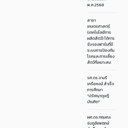
พ.ศ.2568
สาขา
เกษตรศาสตร์
(เทคโนโลยีการ
ผลิตสัตว์) ได้การ
รับรองฟาร์มที่มี
ระบบการป้องกัน
โรคและการเลี้ยง
สัตว์ที่เหมาะสม
รศ.ดร.จามรี
เครือหงษ์ สำเร็จ
การศึกษา
"ปรัชญาดุษฎี
บัณฑิต"
ผศ.ดร.กฤษณะ
ร่มภูชัยพฤกษ์