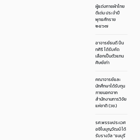
ผู้แต่งกายผ้าไทย
ดีเด่น ประจำปี
พุทธศักราช
๒๕๖๗
อาจารย์ธนดี ปิ่น
ทศิริ ได้รับคัด
เลือกเป็นตัวแทน
ศิษย์เก่า
คณาจารย์และ
นักศึกษาได้รับทุน
ภายนอกจาก
สำนักงานการวิจัย
แห่ชาติ (วช.)
รศ.พรรษประเวศ
อชิโนบุญวัฒน์ ได้
รับรางวัล “ธนบุรี