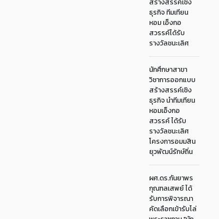
สร้างสรรค์เชิง
ธุรกิจ ทีมเทียน
หอม เอ็งกอ
สวรรค์ได้รับ
รางวัลชนะเลิศ
นักศึกษาสาขา
วิชาการออกแบบ
สร้างสรรค์เชิง
ธุรกิจ นำทีมเทียน
หอมเอ็งกอ
สวรรค์ ได้รับ
รางวัลชนะเลิศ
โครงการอมมสิน
ยุวพัฒน์รักษ์ถิ่น
ผศ.ดร.กันยาพร
กุณฑลเสพย์ ได้
รับการพิจารณา
คัดเลือกเข้ารับโล่