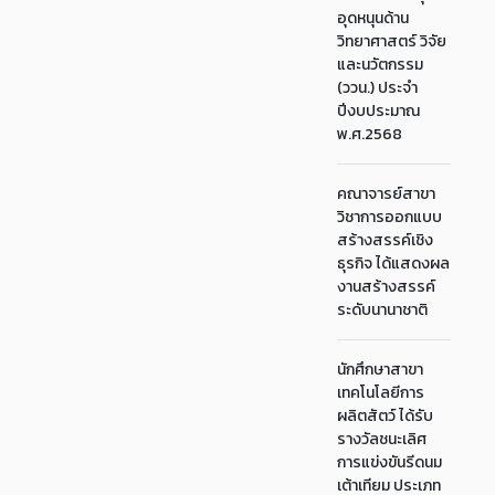
อุดหนุนด้าน
วิทยาศาสตร์ วิจัย
และนวัตกรรม
(ววน.) ประจำ
ปีงบประมาณ
พ.ศ.2568
คณาจารย์สาขา
วิชาการออกแบบ
สร้างสรรค์เชิง
ธุรกิจ ได้แสดงผล
งานสร้างสรรค์
ระดับนานาชาติ
นักศึกษาสาขา
เทคโนโลยีการ
ผลิตสัตว์ ได้รับ
รางวัลชนะเลิศ
การแข่งขันรีดนม
เต้าเทียม ประเภท