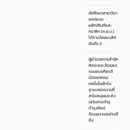
นักศึกษาสาขาวิชา
ออกแบบ
ผลิตภัณฑ์และ
กราฟิก (ค.อ.บ.)
ได้รางวัลชนะเลิศ
อันดับ 3
ผู้อำนวยการสำนัก
ศิลปะและวัฒนธร
รมมอบเเกียรติ
บัตรแก่คณะ
เทคโนโลยีฯใน
ฐานะหน่วยงานที่
สนับสนุนและส่ง
เสริมการทำนุ
บำรุงศิลป
วัฒนธรรมอย่างดี
ยิ่ง