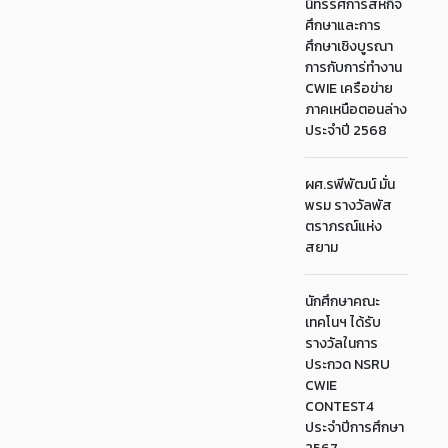
นิทรรศการสหกิจ
ศึกษาและการ
ศึกษาเชิงบูรณา
การกับการ่ทำงาน
CWIE เครือข่าย
ภาคเหนือตอนล่าง
ประจำปี 2568
ผศ.รพีพัฒน์ มั่น
พรม รางวัลพัส
ตราภรณ์แห่ง
สยาม
นักศึกษาคณะ
เทคโนฯ ได้รับ
รางวัลในการ
ประกวด NSRU
CWIE
CONTEST4
ประจำปีการศึกษา