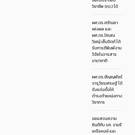
ขอใบประกอบ
วิชาชีพ (กว.) ได้
ผศ.ดร.ศรัณยา
เพ่งผล และ
ผศ.ดร.ปัณณ
วิชญ์ เย็นจิตต์ ได้
รับการตีพิมพ์งาน
วิจัยในวารสาร
นานาชาติ
ผศ.ดร.ชัญญพัชร์
จารุวัชรเศรษฐ์ ได้
รับแต่งตั้งให้
ดำรงตำแหน่งทาง
วิชาการ
ขอแสดงความ
ยินดีกับ รศ. จามรี
เครือหงษ์ และ