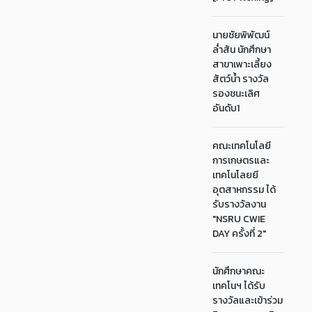
นายชัยพิพัฒน์
ล่ำสัน นักศึกษา
สาขาเพาะเลี้ยง
สัตว์น้ำ รางวัล
รองชนะเลิศ
อันดับ1
คณะเทคโนโลยี
การเกษตรและ
เทคโนโลยยี
อุตสาหกรรม ได้
รับรางวัลงาน
"NSRU CWIE
DAY ครั้งที่ 2"
นักศึกษาคณะ
เทคโนฯ ได้รับ
รางวัลและเข้าร่วม