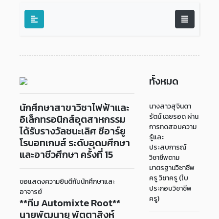
ทั้งหมด
นักศึกษาสาขาวิชาไฟฟ้าและ
นางสาวสุจินดา
รัตน์ เฉยรอด ผ่าน
อิเล็กทรอนิกส์อุตสาหกรรม
การทดสอบความ
ได้รับรางวัลชนะเลิศ ซีอาร์ยู
รู้และ
โรบอทเกมส์ ระดับอุดมศึกษา
ประสบการณ์
และอาชีวศึกษา ครั้งที่ 15
วิชาชีพตาม
มาตรฐานวิชาชีพ
ครู วิชาครู (ใบ
ขอแสดงความยินดีกับนักศึกษาและ
ประกอบวิชาชีพ
อาจารย์
ครู)
**ทีม Automixte Root**
นายพัฒนายุ พัตตาสิงห์