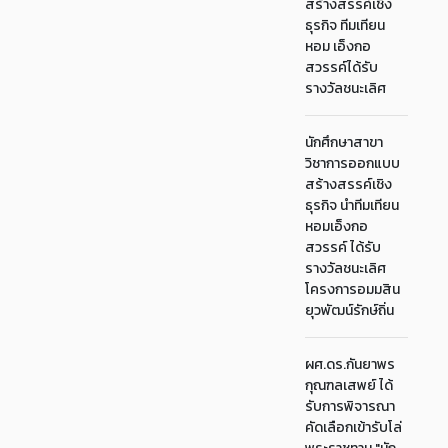
สร้างสรรค์เชิง
ธุรกิจ ทีมเทียน
หอม เอ็งกอ
สวรรค์ได้รับ
รางวัลชนะเลิศ
นักศึกษาสาขา
วิชาการออกแบบ
สร้างสรรค์เชิง
ธุรกิจ นำทีมเทียน
หอมเอ็งกอ
สวรรค์ ได้รับ
รางวัลชนะเลิศ
โครงการอมมสิน
ยุวพัฒน์รักษ์ถิ่น
ผศ.ดร.กันยาพร
กุณฑลเสพย์ ได้
รับการพิจารณา
คัดเลือกเข้ารับโล่