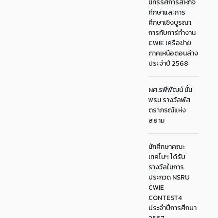
นิทรรศการสหกิจ
ศึกษาและการ
ศึกษาเชิงบูรณา
การกับการ่ทำงาน
CWIE เครือข่าย
ภาคเหนือตอนล่าง
ประจำปี 2568
ผศ.รพีพัฒน์ มั่น
พรม รางวัลพัส
ตราภรณ์แห่ง
สยาม
นักศึกษาคณะ
เทคโนฯ ได้รับ
รางวัลในการ
ประกวด NSRU
CWIE
CONTEST4
ประจำปีการศึกษา