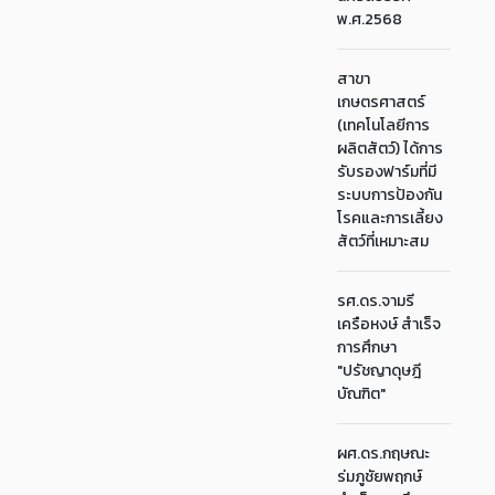
พ.ศ.2568
สาขา
เกษตรศาสตร์
(เทคโนโลยีการ
ผลิตสัตว์) ได้การ
รับรองฟาร์มที่มี
ระบบการป้องกัน
โรคและการเลี้ยง
สัตว์ที่เหมาะสม
รศ.ดร.จามรี
เครือหงษ์ สำเร็จ
การศึกษา
"ปรัชญาดุษฎี
บัณฑิต"
ผศ.ดร.กฤษณะ
ร่มภูชัยพฤกษ์