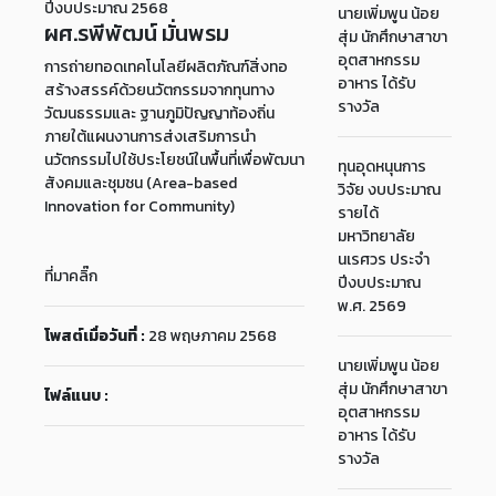
ปีงบประมาณ 2568
นายเพิ่มพูน น้อย
ผศ.รพีพัฒน์ มั่นพรม
สุ่ม นักศึกษาสาขา
อุตสาหกรรม
การถ่ายทอดเทคโนโลยีผลิตภัณฑ์สิ่งทอ
อาหาร ได้รับ
สร้างสรรค์ด้วยนวัตกรรมจากทุนทาง
รางวัล
วัฒนธรรมและ ฐานภูมิปัญญาท้องถิ่น
ภายใต้แผนงานการส่งเสริมการนำ
นวัตกรรมไปใช้ประโยชน์ในพื้นที่เพื่อพัฒนา
ทุนอุดหนุนการ
สังคมและชุมชน (Area-based
วิจัย งบประมาณ
Innovation for Community)
รายได้
มหาวิทยาลัย
นเรศวร ประจำ
ที่มาคลิ๊ก
ปีงบประมาณ
พ.ศ. 2569
โพสต์เมื่อวันที่ :
28 พฤษภาคม 2568
นายเพิ่มพูน น้อย
สุ่ม นักศึกษาสาขา
ไฟล์แนบ :
อุตสาหกรรม
อาหาร ได้รับ
รางวัล