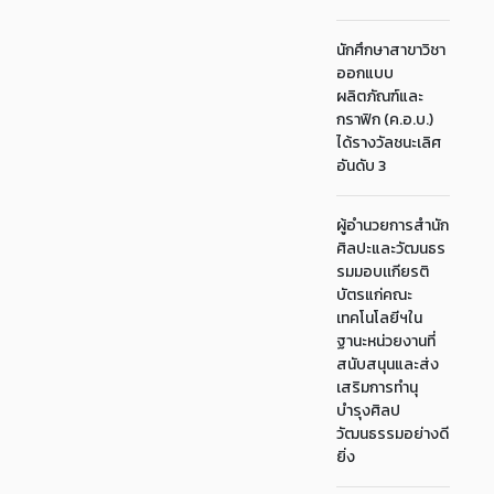
นักศึกษาสาขาวิชา
ออกแบบ
ผลิตภัณฑ์และ
กราฟิก (ค.อ.บ.)
ได้รางวัลชนะเลิศ
อันดับ 3
ผู้อำนวยการสำนัก
ศิลปะและวัฒนธร
รมมอบเเกียรติ
บัตรแก่คณะ
เทคโนโลยีฯใน
ฐานะหน่วยงานที่
สนับสนุนและส่ง
เสริมการทำนุ
บำรุงศิลป
วัฒนธรรมอย่างดี
ยิ่ง