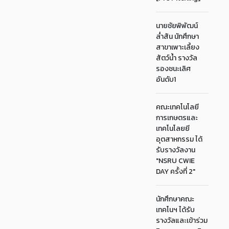
นายชัยพิพัฒน์
ล่ำสัน นักศึกษา
สาขาเพาะเลี้ยง
สัตว์น้ำ รางวัล
รองชนะเลิศ
อันดับ1
คณะเทคโนโลยี
การเกษตรและ
เทคโนโลยยี
อุตสาหกรรม ได้
รับรางวัลงาน
"NSRU CWIE
DAY ครั้งที่ 2"
นักศึกษาคณะ
เทคโนฯ ได้รับ
รางวัลและเข้าร่วม