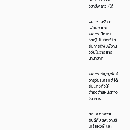
ขอใบประกอบ
วิชาชีพ (กว.) ได้
ผศ.ดร.ศรัณยา
เพ่งผล และ
ผศ.ดร.ปัณณ
วิชญ์ เย็นจิตต์ ได้
รับการตีพิมพ์งาน
วิจัยในวารสาร
นานาชาติ
ผศ.ดร.ชัญญพัชร์
จารุวัชรเศรษฐ์ ได้
รับแต่งตั้งให้
ดำรงตำแหน่งทาง
วิชาการ
ขอแสดงความ
ยินดีกับ รศ. จามรี
เครือหงษ์ และ