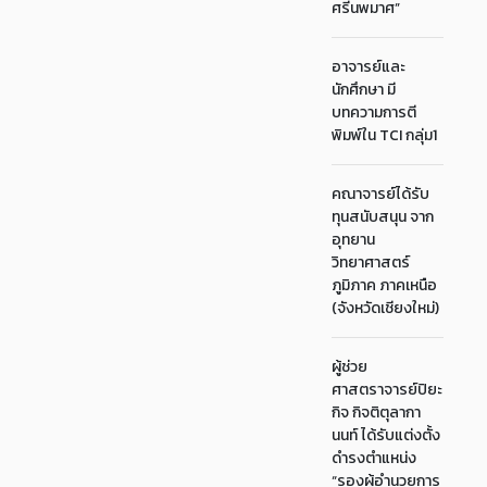
ศรีนพมาศ”
อาจารย์และ
นักศึกษา มี
บทความการตี
พิมพ์ใน TCI กลุ่ม1
คณาจารย์ได้รับ
ทุนสนับสนุน จาก
อุทยาน
วิทยาศาสตร์
ภูมิภาค ภาคเหนือ
(จังหวัดเชียงใหม่)
ผู้ช่วย
ศาสตราจารย์ปิยะ
กิจ กิจติตุลากา
นนท์ ได้รับแต่งตั้ง
ดำรงตำแหน่ง
“รองผู้อำนวยการ