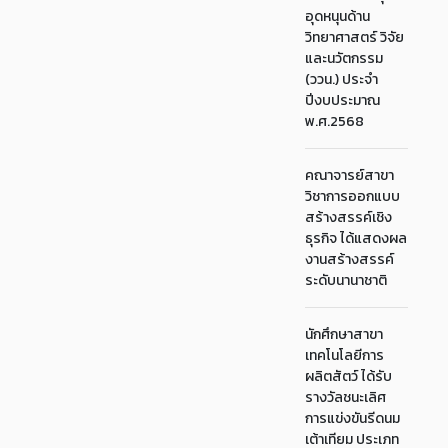
อุดหนุนด้าน
วิทยาศาสตร์ วิจัย
และนวัตกรรม
(ววน.) ประจำ
ปีงบประมาณ
พ.ศ.2568
คณาจารย์สาขา
วิชาการออกแบบ
สร้างสรรค์เชิง
ธุรกิจ ได้แสดงผล
งานสร้างสรรค์
ระดับนานาชาติ
นักศึกษาสาขา
เทคโนโลยีการ
ผลิตสัตว์ ได้รับ
รางวัลชนะเลิศ
การแข่งขันรีดนม
เต้าเทียม ประเภท