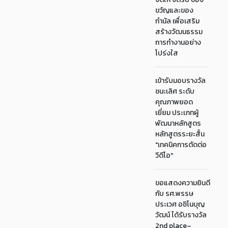
ขวัญและของ
กำนัล เพื่อเสริม
สร้างวัฒนธรรม
การทำงานอย่าง
โปร่งใส
เข้ารับมอบรางวัล
ชนะเลิศ ระดับ
คุณภาพยอด
เยี่ยม ประเภทผู้
พัฒนาหลักสูตร
หลักสูตรระยะสั้น
"เทคนิคการตัดต่อ
วีดีโอ"
ขอแสดงความยินดี
กับ รศ.พรรษ
ประเวศ อชิโนบุญ
วัฒน์ ได้รับรางวัล
2nd place–