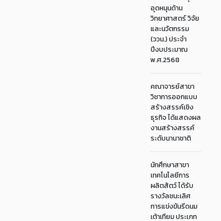
อุดหนุนด้าน
วิทยาศาสตร์ วิจัย
และนวัตกรรม
(ววน.) ประจำ
ปีงบประมาณ
พ.ศ.2568
คณาจารย์สาขา
วิชาการออกแบบ
สร้างสรรค์เชิง
ธุรกิจ ได้แสดงผล
งานสร้างสรรค์
ระดับนานาชาติ
นักศึกษาสาขา
เทคโนโลยีการ
ผลิตสัตว์ ได้รับ
รางวัลชนะเลิศ
การแข่งขันรีดนม
เต้าเทียม ประเภท