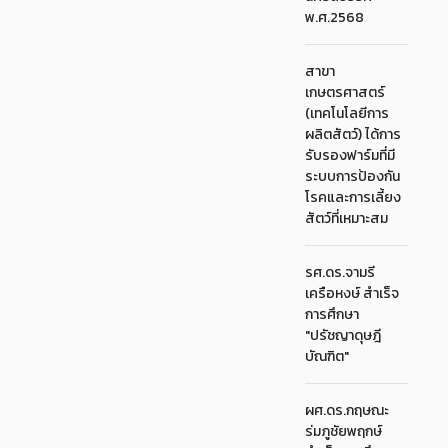
พ.ศ.2568
สาขา
เกษตรศาสตร์
(เทคโนโลยีการ
ผลิตสัตว์) ได้การ
รับรองฟาร์มที่มี
ระบบการป้องกัน
โรคและการเลี้ยง
สัตว์ที่เหมาะสม
รศ.ดร.จามรี
เครือหงษ์ สำเร็จ
การศึกษา
"ปรัชญาดุษฎี
บัณฑิต"
ผศ.ดร.กฤษณะ
ร่มภูชัยพฤกษ์