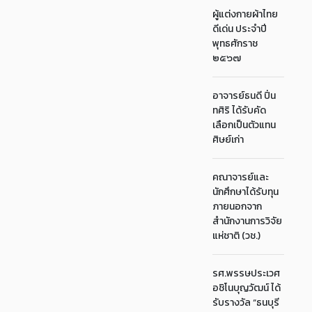
ผู้แต่งกายผ้าไทย
ดีเด่น ประจำปี
พุทธศักราช
๒๕๖๗
อาจารย์ธนดี ปิ่น
ทศิริ ได้รับคัด
เลือกเป็นตัวแทน
ศิษย์เก่า
คณาจารย์และ
นักศึกษาได้รับทุน
ภายนอกจาก
สำนักงานการวิจัย
แห่ชาติ (วช.)
รศ.พรรษประเวศ
อชิโนบุญวัฒน์ ได้
รับรางวัล “ธนบุรี