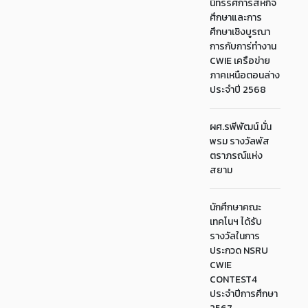
นิทรรศการสหกิจ
ศึกษาและการ
ศึกษาเชิงบูรณา
การกับการ่ทำงาน
CWIE เครือข่าย
ภาคเหนือตอนล่าง
ประจำปี 2568
ผศ.รพีพัฒน์ มั่น
พรม รางวัลพัส
ตราภรณ์แห่ง
สยาม
นักศึกษาคณะ
เทคโนฯ ได้รับ
รางวัลในการ
ประกวด NSRU
CWIE
CONTEST4
ประจำปีการศึกษา