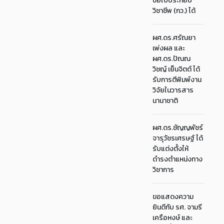
ขอใบประกอบ
วิชาชีพ (กว.) ได้
ผศ.ดร.ศรัณยา
เพ่งผล และ
ผศ.ดร.ปัณณ
วิชญ์ เย็นจิตต์ ได้
รับการตีพิมพ์งาน
วิจัยในวารสาร
นานาชาติ
ผศ.ดร.ชัญญพัชร์
จารุวัชรเศรษฐ์ ได้
รับแต่งตั้งให้
ดำรงตำแหน่งทาง
วิชาการ
ขอแสดงความ
ยินดีกับ รศ. จามรี
เครือหงษ์ และ