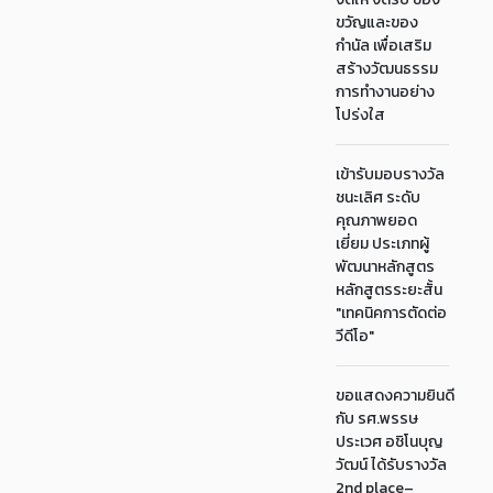
ขวัญและของ
กำนัล เพื่อเสริม
สร้างวัฒนธรรม
การทำงานอย่าง
โปร่งใส
เข้ารับมอบรางวัล
ชนะเลิศ ระดับ
คุณภาพยอด
เยี่ยม ประเภทผู้
พัฒนาหลักสูตร
หลักสูตรระยะสั้น
"เทคนิคการตัดต่อ
วีดีโอ"
ขอแสดงความยินดี
กับ รศ.พรรษ
ประเวศ อชิโนบุญ
วัฒน์ ได้รับรางวัล
2nd place–