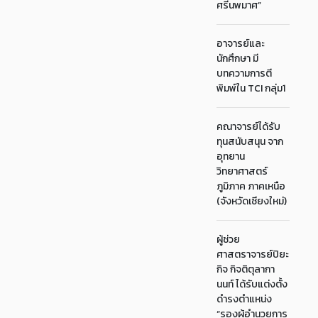
ศรีนพมาศ”
อาจารย์และ
นักศึกษา มี
บทความการตี
พิมพ์ใน TCI กลุ่ม1
คณาจารย์ได้รับ
ทุนสนับสนุน จาก
อุทยาน
วิทยาศาสตร์
ภูมิภาค ภาคเหนือ
(จังหวัดเชียงใหม่)
ผู้ช่วย
ศาสตราจารย์ปิยะ
กิจ กิจติตุลากา
นนท์ ได้รับแต่งตั้ง
ดำรงตำแหน่ง
“รองผู้อำนวยการ