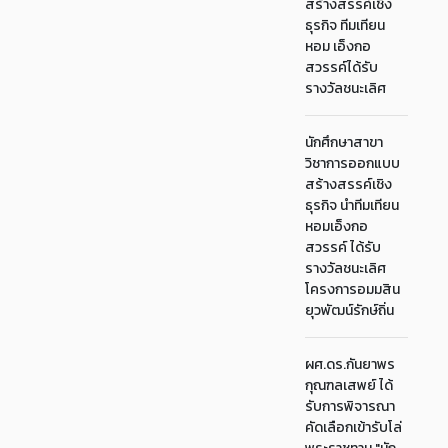
สร้างสรรค์เชิง
ธุรกิจ ทีมเทียน
หอม เอ็งกอ
สวรรค์ได้รับ
รางวัลชนะเลิศ
นักศึกษาสาขา
วิชาการออกแบบ
สร้างสรรค์เชิง
ธุรกิจ นำทีมเทียน
หอมเอ็งกอ
สวรรค์ ได้รับ
รางวัลชนะเลิศ
โครงการอมมสิน
ยุวพัฒน์รักษ์ถิ่น
ผศ.ดร.กันยาพร
กุณฑลเสพย์ ได้
รับการพิจารณา
คัดเลือกเข้ารับโล่