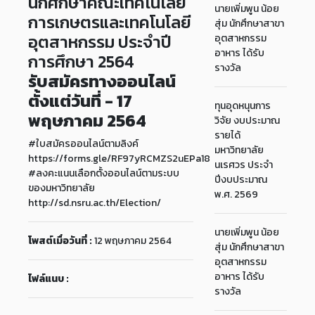
นักศึกษาคณะเทคโนโลยี
นายเพิ่มพูน น้อย
การเกษตรและเทคโนโลยี
สุ่ม นักศึกษาสาขา
อุตสาหกรรม ประจำปี
อุตสาหกรรม
อาหาร ได้รับ
การศึกษา 2564
รางวัล
รับสมัครทางออนไลน์
ตั้งแต่วันที่ - 17
ทุนอุดหนุนการ
พฤษภาคม 2564
วิจัย งบประมาณ
รายได้
#ใบสมัครออนไลน์ตามลิงค์
มหาวิทยาลัย
https://forms.gle/RF97yRCMZS2uEPa18
นเรศวร ประจำ
#ลงคะแนนเลือกตั้งออนไลน์ตามระบบ
ปีงบประมาณ
ของมหาวิทยาลัย
พ.ศ. 2569
http://sd.nsru.ac.th/Election/
นายเพิ่มพูน น้อย
โพสต์เมื่อวันที่ :
12 พฤษภาคม 2564
สุ่ม นักศึกษาสาขา
อุตสาหกรรม
อาหาร ได้รับ
ไฟล์แนบ :
รางวัล