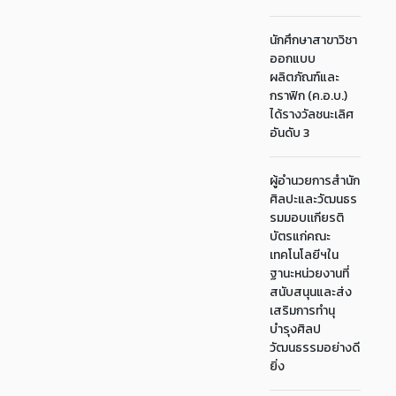
นักศึกษาสาขาวิชา
ออกแบบ
ผลิตภัณฑ์และ
กราฟิก (ค.อ.บ.)
ได้รางวัลชนะเลิศ
อันดับ 3
ผู้อำนวยการสำนัก
ศิลปะและวัฒนธร
รมมอบเเกียรติ
บัตรแก่คณะ
เทคโนโลยีฯใน
ฐานะหน่วยงานที่
สนับสนุนและส่ง
เสริมการทำนุ
บำรุงศิลป
วัฒนธรรมอย่างดี
ยิ่ง