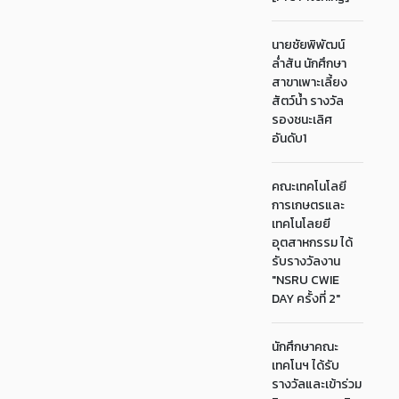
นายชัยพิพัฒน์
ล่ำสัน นักศึกษา
สาขาเพาะเลี้ยง
สัตว์น้ำ รางวัล
รองชนะเลิศ
อันดับ1
คณะเทคโนโลยี
การเกษตรและ
เทคโนโลยยี
อุตสาหกรรม ได้
รับรางวัลงาน
"NSRU CWIE
DAY ครั้งที่ 2"
นักศึกษาคณะ
เทคโนฯ ได้รับ
รางวัลและเข้าร่วม