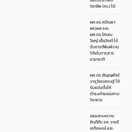
ขอใบประกอบ
วิชาชีพ (กว.) ได้
ผศ.ดร.ศรัณยา
เพ่งผล และ
ผศ.ดร.ปัณณ
วิชญ์ เย็นจิตต์ ได้
รับการตีพิมพ์งาน
วิจัยในวารสาร
นานาชาติ
ผศ.ดร.ชัญญพัชร์
จารุวัชรเศรษฐ์ ได้
รับแต่งตั้งให้
ดำรงตำแหน่งทาง
วิชาการ
ขอแสดงความ
ยินดีกับ รศ. จามรี
เครือหงษ์ และ