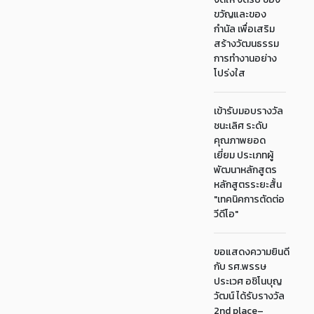
ขวัญและของ
กำนัล เพื่อเสริม
สร้างวัฒนธรรม
การทำงานอย่าง
โปร่งใส
เข้ารับมอบรางวัล
ชนะเลิศ ระดับ
คุณภาพยอด
เยี่ยม ประเภทผู้
พัฒนาหลักสูตร
หลักสูตรระยะสั้น
"เทคนิคการตัดต่อ
วีดีโอ"
ขอแสดงความยินดี
กับ รศ.พรรษ
ประเวศ อชิโนบุญ
วัฒน์ ได้รับรางวัล
2nd place–