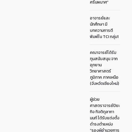
ศรีนพมาศ”
อาจารย์และ
นักศึกษา มี
บทความการตี
พิมพ์ใน TCI กลุ่ม1
คณาจารย์ได้รับ
ทุนสนับสนุน จาก
อุทยาน
วิทยาศาสตร์
ภูมิภาค ภาคเหนือ
(จังหวัดเชียงใหม่)
ผู้ช่วย
ศาสตราจารย์ปิยะ
กิจ กิจติตุลากา
นนท์ ได้รับแต่งตั้ง
ดำรงตำแหน่ง
“รองผู้อำนวยการ