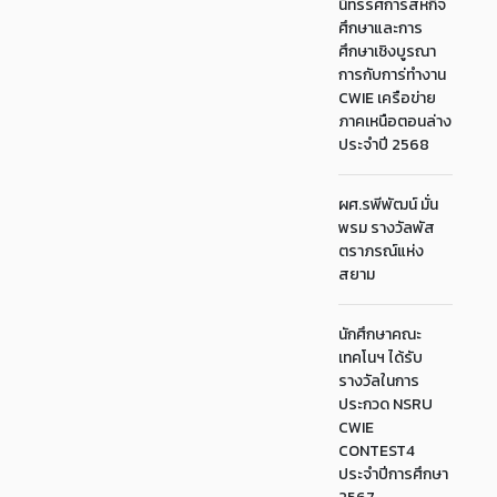
นิทรรศการสหกิจ
ศึกษาและการ
ศึกษาเชิงบูรณา
การกับการ่ทำงาน
CWIE เครือข่าย
ภาคเหนือตอนล่าง
ประจำปี 2568
ผศ.รพีพัฒน์ มั่น
พรม รางวัลพัส
ตราภรณ์แห่ง
สยาม
นักศึกษาคณะ
เทคโนฯ ได้รับ
รางวัลในการ
ประกวด NSRU
CWIE
CONTEST4
ประจำปีการศึกษา