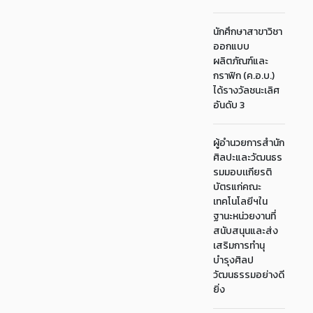
นักศึกษาสาขาวิชา
ออกแบบ
ผลิตภัณฑ์และ
กราฟิก (ค.อ.บ.)
ได้รางวัลชนะเลิศ
อันดับ 3
ผู้อำนวยการสำนัก
ศิลปะและวัฒนธร
รมมอบเเกียรติ
บัตรแก่คณะ
เทคโนโลยีฯใน
ฐานะหน่วยงานที่
สนับสนุนและส่ง
เสริมการทำนุ
บำรุงศิลป
วัฒนธรรมอย่างดี
ยิ่ง