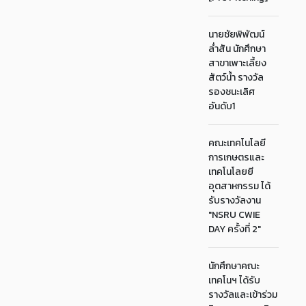
นายชัยพิพัฒน์
ล่ำสัน นักศึกษา
สาขาเพาะเลี้ยง
สัตว์น้ำ รางวัล
รองชนะเลิศ
อันดับ1
คณะเทคโนโลยี
การเกษตรและ
เทคโนโลยยี
อุตสาหกรรม ได้
รับรางวัลงาน
"NSRU CWIE
DAY ครั้งที่ 2"
นักศึกษาคณะ
เทคโนฯ ได้รับ
รางวัลและเข้าร่วม