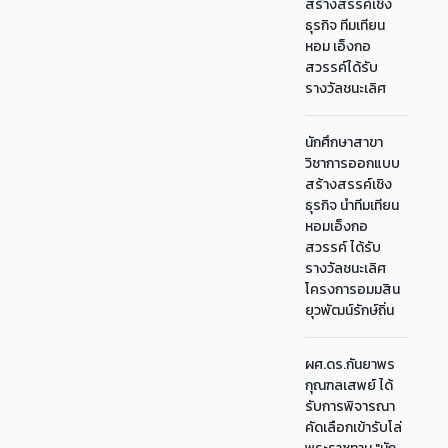
สร้างสรรค์เชิง
ธุรกิจ ทีมเทียน
หอม เอ็งกอ
สวรรค์ได้รับ
รางวัลชนะเลิศ
นักศึกษาสาขา
วิชาการออกแบบ
สร้างสรรค์เชิง
ธุรกิจ นำทีมเทียน
หอมเอ็งกอ
สวรรค์ ได้รับ
รางวัลชนะเลิศ
โครงการอมมสิน
ยุวพัฒน์รักษ์ถิ่น
ผศ.ดร.กันยาพร
กุณฑลเสพย์ ได้
รับการพิจารณา
คัดเลือกเข้ารับโล่