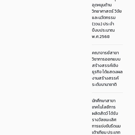
อุดหนุนด้าน
วิทยาศาสตร์ วิจัย
และนวัตกรรม
(ววน.) ประจำ
ปีงบประมาณ
พ.ศ.2568
คณาจารย์สาขา
วิชาการออกแบบ
สร้างสรรค์เชิง
ธุรกิจ ได้แสดงผล
งานสร้างสรรค์
ระดับนานาชาติ
นักศึกษาสาขา
เทคโนโลยีการ
ผลิตสัตว์ ได้รับ
รางวัลชนะเลิศ
การแข่งขันรีดนม
เต้าเทียม ประเภท