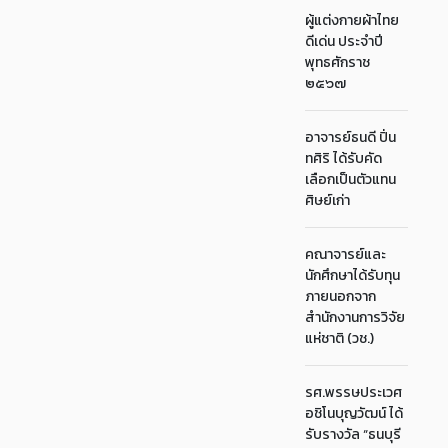
ผู้แต่งกายผ้าไทย
ดีเด่น ประจำปี
พุทธศักราช
๒๕๖๗
อาจารย์ธนดี ปิ่น
ทศิริ ได้รับคัด
เลือกเป็นตัวแทน
ศิษย์เก่า
คณาจารย์และ
นักศึกษาได้รับทุน
ภายนอกจาก
สำนักงานการวิจัย
แห่ชาติ (วช.)
รศ.พรรษประเวศ
อชิโนบุญวัฒน์ ได้
รับรางวัล “ธนบุรี