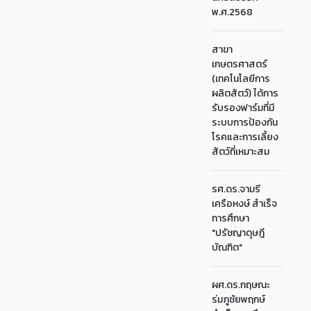
พ.ศ.2568
สาขา
เกษตรศาสตร์
(เทคโนโลยีการ
ผลิตสัตว์) ได้การ
รับรองฟาร์มที่มี
ระบบการป้องกัน
โรคและการเลี้ยง
สัตว์ที่เหมาะสม
รศ.ดร.จามรี
เครือหงษ์ สำเร็จ
การศึกษา
"ปรัชญาดุษฎี
บัณฑิต"
ผศ.ดร.กฤษณะ
ร่มภูชัยพฤกษ์