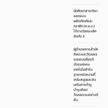
นักศึกษาสาขาวิชา
ออกแบบ
ผลิตภัณฑ์และ
กราฟิก (ค.อ.บ.)
ได้รางวัลชนะเลิศ
อันดับ 3
ผู้อำนวยการสำนัก
ศิลปะและวัฒนธร
รมมอบเเกียรติ
บัตรแก่คณะ
เทคโนโลยีฯใน
ฐานะหน่วยงานที่
สนับสนุนและส่ง
เสริมการทำนุ
บำรุงศิลป
วัฒนธรรมอย่างดี
ยิ่ง