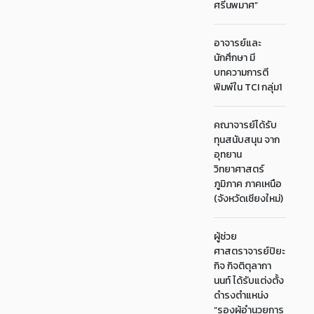
ศรีนพมาศ”
อาจารย์และ
นักศึกษา มี
บทความการตี
พิมพ์ใน TCI กลุ่ม1
คณาจารย์ได้รับ
ทุนสนับสนุน จาก
อุทยาน
วิทยาศาสตร์
ภูมิภาค ภาคเหนือ
(จังหวัดเชียงใหม่)
ผู้ช่วย
ศาสตราจารย์ปิยะ
กิจ กิจติตุลากา
นนท์ ได้รับแต่งตั้ง
ดำรงตำแหน่ง
“รองผู้อำนวยการ