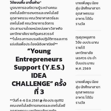
วิจัยบนหิ้ง มาขึ้นห้าง"
นายเพิ่มพูน น้อย
บูรณาการองค์ความรู้ระหว่างคณะ
สุ่ม นักศึกษาสาขา
เทคโนโลยีการเกษตรและเทคโนโลยี
อุตสาหกรรม
อุตสาหกรรม คณะวิทยาศาสตร์และ
อาหาร ได้รับ
เทคโนโลยี คณะวิทยาการจัดการ
รางวัล
ประสานงานโดยหน่วยบ่มเพาะวิสาหกิจ
มหาวิทยาลัยราชภัฎนครสวรรค์
ทุนอุดหนุนการ
**ในโครงการอบรมเชิงปฏิบัติการและการ
วิจัย งบประมาณ
แข่งขันเพื่อประโยชน์เชิงพาณิชย์**
รายได้
“Young
มหาวิทยาลัย
Entrepreneurs
นเรศวร ประจำ
ปีงบประมาณ
Support (Y.E.S.)
พ.ศ. 2569
IDEA
CHALLENGE” ครั้ง
นายเพิ่มพูน น้อย
สุ่ม นักศึกษาสาขา
ที่ 3
อุตสาหกรรม
อาหาร ได้รับ
**วันที่ 4-6 มิ.ย.2561 @ ห้องประชุม1112
รางวัล
คณะเทคโนโลยีการเกษตรและเทคโนโลยี
อุตสาหกรรม มหาวิทยาลัยราชภัฏ