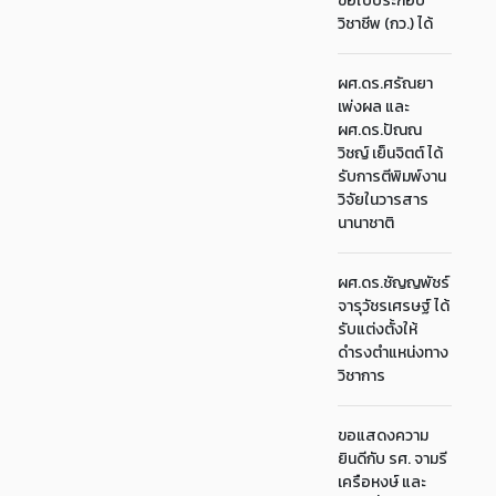
ขอใบประกอบ
วิชาชีพ (กว.) ได้
ผศ.ดร.ศรัณยา
เพ่งผล และ
ผศ.ดร.ปัณณ
วิชญ์ เย็นจิตต์ ได้
รับการตีพิมพ์งาน
วิจัยในวารสาร
นานาชาติ
ผศ.ดร.ชัญญพัชร์
จารุวัชรเศรษฐ์ ได้
รับแต่งตั้งให้
ดำรงตำแหน่งทาง
วิชาการ
ขอแสดงความ
ยินดีกับ รศ. จามรี
เครือหงษ์ และ