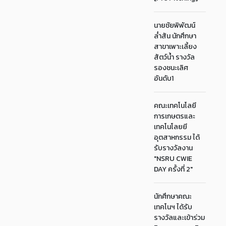
นายชัยพิพัฒน์
ล่ำสัน นักศึกษา
สาขาเพาะเลี้ยง
สัตว์น้ำ รางวัล
รองชนะเลิศ
อันดับ1
คณะเทคโนโลยี
การเกษตรและ
เทคโนโลยยี
อุตสาหกรรม ได้
รับรางวัลงาน
"NSRU CWIE
DAY ครั้งที่ 2"
นักศึกษาคณะ
เทคโนฯ ได้รับ
รางวัลและเข้าร่วม