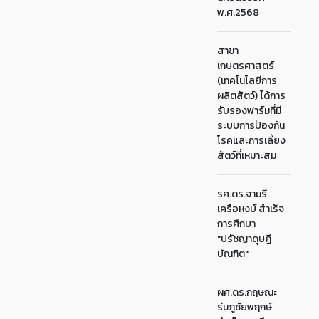
พ.ศ.2568
สาขา
เกษตรศาสตร์
(เทคโนโลยีการ
ผลิตสัตว์) ได้การ
รับรองฟาร์มที่มี
ระบบการป้องกัน
โรคและการเลี้ยง
สัตว์ที่เหมาะสม
รศ.ดร.จามรี
เครือหงษ์ สำเร็จ
การศึกษา
"ปรัชญาดุษฎี
บัณฑิต"
ผศ.ดร.กฤษณะ
ร่มภูชัยพฤกษ์