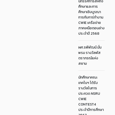
นิทรรศการสหกิจ
ศึกษาและการ
ศึกษาเชิงบูรณา
การกับการ่ทำงาน
CWIE เครือข่าย
ภาคเหนือตอนล่าง
ประจำปี 2568
ผศ.รพีพัฒน์ มั่น
พรม รางวัลพัส
ตราภรณ์แห่ง
สยาม
นักศึกษาคณะ
เทคโนฯ ได้รับ
รางวัลในการ
ประกวด NSRU
CWIE
CONTEST4
ประจำปีการศึกษา