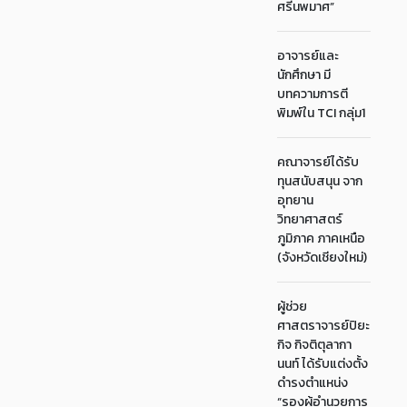
ศรีนพมาศ”
อาจารย์และ
นักศึกษา มี
บทความการตี
พิมพ์ใน TCI กลุ่ม1
คณาจารย์ได้รับ
ทุนสนับสนุน จาก
อุทยาน
วิทยาศาสตร์
ภูมิภาค ภาคเหนือ
(จังหวัดเชียงใหม่)
ผู้ช่วย
ศาสตราจารย์ปิยะ
กิจ กิจติตุลากา
นนท์ ได้รับแต่งตั้ง
ดำรงตำแหน่ง
“รองผู้อำนวยการ