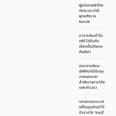
ผู้แต่งกายผ้าไทย
ดีเด่น ประจำปี
พุทธศักราช
๒๕๖๗
อาจารย์ธนดี ปิ่น
ทศิริ ได้รับคัด
เลือกเป็นตัวแทน
ศิษย์เก่า
คณาจารย์และ
นักศึกษาได้รับทุน
ภายนอกจาก
สำนักงานการวิจัย
แห่ชาติ (วช.)
รศ.พรรษประเวศ
อชิโนบุญวัฒน์ ได้
รับรางวัล “ธนบุรี