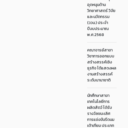
อุดหนุนด้าน
วิทยาศาสตร์ วิจัย
และนวัตกรรม
(ววน.) ประจำ
ปีงบประมาณ
พ.ศ.2568
คณาจารย์สาขา
วิชาการออกแบบ
สร้างสรรค์เชิง
ธุรกิจ ได้แสดงผล
งานสร้างสรรค์
ระดับนานาชาติ
นักศึกษาสาขา
เทคโนโลยีการ
ผลิตสัตว์ ได้รับ
รางวัลชนะเลิศ
การแข่งขันรีดนม
เต้าเทียม ประเภท