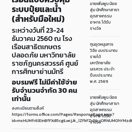
นายเพิ่มพูน น้อย
ระบบปุ๋ยและน้ำ
สุ่ม นักศึกษาสาขา
(สำหรับมือใหม่)
อุตสาหกรรม
อาหาร ได้รับ
ระหว่างวันที่ 23-24
รางวัล
ธันวาคม 2560 ณ โรง
ทุนอุดหนุนการ
เรือนสาธิตเกษตร
วิจัย งบประมาณ
ปลอดภัย มหาวิทยาลัย
รายได้
ราชภัฏนครสวรรค์ ศูนย์
มหาวิทยาลัย
นเรศวร ประจำ
การศึกษาย่านมัทรี
ปีงบประมาณ
อบรมฟรี ไม่มีค่าใช้จ่าย
พ.ศ. 2569
รับจำนวนจำกัด 30 คน
เท่านั้น
นายเพิ่มพูน น้อย
สุ่ม นักศึกษาสาขา
ลงทะเบียนตามลิ้งค์
อุตสาหกรรม
https://forms.office.com/Pages/ResponsePage.aspx?
อาหาร ได้รับ
id=mxHUMfr6lEinBfFXdI5cgiLwcjJk_lZFkFZslN_rORNUM0hY
รางวัล