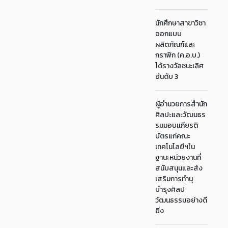
นักศึกษาสาขาวิชา
ออกแบบ
ผลิตภัณฑ์และ
กราฟิก (ค.อ.บ.)
ได้รางวัลชนะเลิศ
อันดับ 3
ผู้อำนวยการสำนัก
ศิลปะและวัฒนธร
รมมอบเเกียรติ
บัตรแก่คณะ
เทคโนโลยีฯใน
ฐานะหน่วยงานที่
สนับสนุนและส่ง
เสริมการทำนุ
บำรุงศิลป
วัฒนธรรมอย่างดี
ยิ่ง