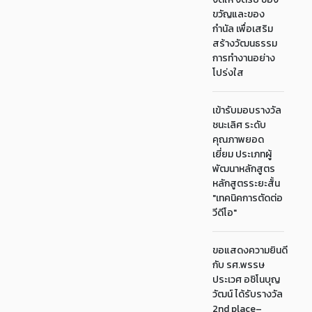
ขวัญและของ
กำนัล เพื่อเสริม
สร้างวัฒนธรรม
การทำงานอย่าง
โปร่งใส
เข้ารับมอบรางวัล
ชนะเลิศ ระดับ
คุณภาพยอด
เยี่ยม ประเภทผู้
พัฒนาหลักสูตร
หลักสูตรระยะสั้น
"เทคนิคการตัดต่อ
วีดีโอ"
ขอแสดงความยินดี
กับ รศ.พรรษ
ประเวศ อชิโนบุญ
วัฒน์ ได้รับรางวัล
2nd place–