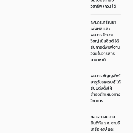
ขอใบประกอบ
วิชาชีพ (กว.) ได้
ผศ.ดร.ศรัณยา
เพ่งผล และ
ผศ.ดร.ปัณณ
วิชญ์ เย็นจิตต์ ได้
รับการตีพิมพ์งาน
วิจัยในวารสาร
นานาชาติ
ผศ.ดร.ชัญญพัชร์
จารุวัชรเศรษฐ์ ได้
รับแต่งตั้งให้
ดำรงตำแหน่งทาง
วิชาการ
ขอแสดงความ
ยินดีกับ รศ. จามรี
เครือหงษ์ และ