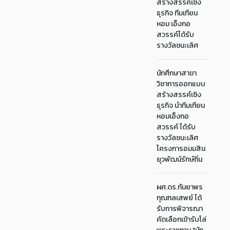
สร้างสรรค์เชิง
ธุรกิจ ทีมเทียน
หอม เอ็งกอ
สวรรค์ได้รับ
รางวัลชนะเลิศ
นักศึกษาสาขา
วิชาการออกแบบ
สร้างสรรค์เชิง
ธุรกิจ นำทีมเทียน
หอมเอ็งกอ
สวรรค์ ได้รับ
รางวัลชนะเลิศ
โครงการอมมสิน
ยุวพัฒน์รักษ์ถิ่น
ผศ.ดร.กันยาพร
กุณฑลเสพย์ ได้
รับการพิจารณา
คัดเลือกเข้ารับโล่