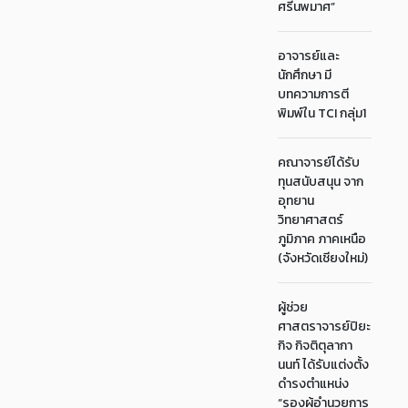
ศรีนพมาศ”
อาจารย์และ
นักศึกษา มี
บทความการตี
พิมพ์ใน TCI กลุ่ม1
คณาจารย์ได้รับ
ทุนสนับสนุน จาก
อุทยาน
วิทยาศาสตร์
ภูมิภาค ภาคเหนือ
(จังหวัดเชียงใหม่)
ผู้ช่วย
ศาสตราจารย์ปิยะ
กิจ กิจติตุลากา
นนท์ ได้รับแต่งตั้ง
ดำรงตำแหน่ง
“รองผู้อำนวยการ