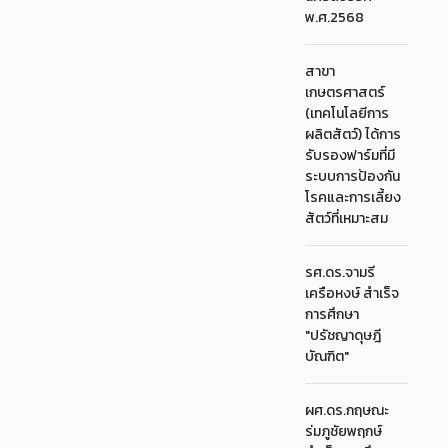
พ.ศ.2568
สาขา
เกษตรศาสตร์
(เทคโนโลยีการ
ผลิตสัตว์) ได้การ
รับรองฟาร์มที่มี
ระบบการป้องกัน
โรคและการเลี้ยง
สัตว์ที่เหมาะสม
รศ.ดร.จามรี
เครือหงษ์ สำเร็จ
การศึกษา
"ปรัชญาดุษฎี
บัณฑิต"
ผศ.ดร.กฤษณะ
ร่มภูชัยพฤกษ์