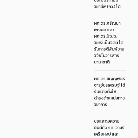
ขอใบประกอบ
วิชาชีพ (กว.) ได้
ผศ.ดร.ศรัณยา
เพ่งผล และ
ผศ.ดร.ปัณณ
วิชญ์ เย็นจิตต์ ได้
รับการตีพิมพ์งาน
วิจัยในวารสาร
นานาชาติ
ผศ.ดร.ชัญญพัชร์
จารุวัชรเศรษฐ์ ได้
รับแต่งตั้งให้
ดำรงตำแหน่งทาง
วิชาการ
ขอแสดงความ
ยินดีกับ รศ. จามรี
เครือหงษ์ และ