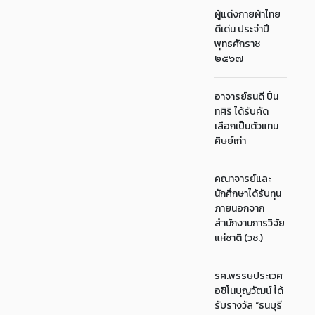
ผู้แต่งกายผ้าไทย
ดีเด่น ประจำปี
พุทธศักราช
๒๕๖๗
อาจารย์ธนดี ปิ่น
ทศิริ ได้รับคัด
เลือกเป็นตัวแทน
ศิษย์เก่า
คณาจารย์และ
นักศึกษาได้รับทุน
ภายนอกจาก
สำนักงานการวิจัย
แห่ชาติ (วช.)
รศ.พรรษประเวศ
อชิโนบุญวัฒน์ ได้
รับรางวัล “ธนบุรี