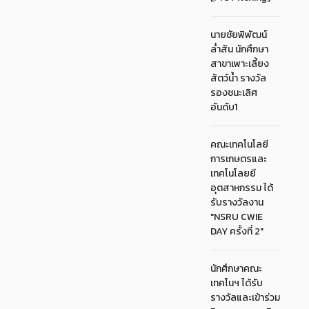
นายชัยพิพัฒน์
ล่ำสัน นักศึกษา
สาขาเพาะเลี้ยง
สัตว์น้ำ รางวัล
รองชนะเลิศ
อันดับ1
คณะเทคโนโลยี
การเกษตรและ
เทคโนโลยยี
อุตสาหกรรม ได้
รับรางวัลงาน
"NSRU CWIE
DAY ครั้งที่ 2"
นักศึกษาคณะ
เทคโนฯ ได้รับ
รางวัลและเข้าร่วม