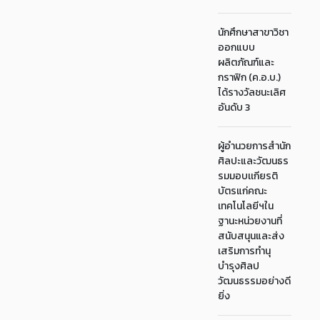
นักศึกษาสาขาวิชา
ออกแบบ
ผลิตภัณฑ์และ
กราฟิก (ค.อ.บ.)
ได้รางวัลชนะเลิศ
อันดับ 3
ผู้อำนวยการสำนัก
ศิลปะและวัฒนธร
รมมอบเเกียรติ
บัตรแก่คณะ
เทคโนโลยีฯใน
ฐานะหน่วยงานที่
สนับสนุนและส่ง
เสริมการทำนุ
บำรุงศิลป
วัฒนธรรมอย่างดี
ยิ่ง