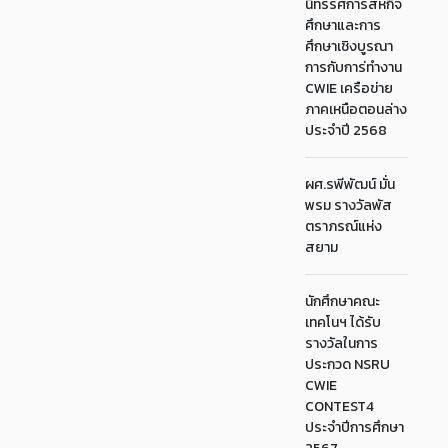
นิทรรศการสหกิจ
ศึกษาและการ
ศึกษาเชิงบูรณา
การกับการ่ทำงาน
CWIE เครือข่าย
ภาคเหนือตอนล่าง
ประจำปี 2568
ผศ.รพีพัฒน์ มั่น
พรม รางวัลพัส
ตราภรณ์แห่ง
สยาม
นักศึกษาคณะ
เทคโนฯ ได้รับ
รางวัลในการ
ประกวด NSRU
CWIE
CONTEST4
ประจำปีการศึกษา