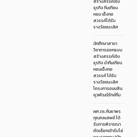
สร้างสรรค์เชิง
ธุรกิจ ทีมเทียน
หอม เอ็งกอ
สวรรค์ได้รับ
รางวัลชนะเลิศ
นักศึกษาสาขา
วิชาการออกแบบ
สร้างสรรค์เชิง
ธุรกิจ นำทีมเทียน
หอมเอ็งกอ
สวรรค์ ได้รับ
รางวัลชนะเลิศ
โครงการอมมสิน
ยุวพัฒน์รักษ์ถิ่น
ผศ.ดร.กันยาพร
กุณฑลเสพย์ ได้
รับการพิจารณา
คัดเลือกเข้ารับโล่