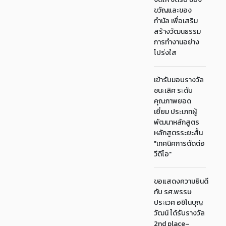
ขวัญและของ
กำนัล เพื่อเสริม
สร้างวัฒนธรรม
การทำงานอย่าง
โปร่งใส
เข้ารับมอบรางวัล
ชนะเลิศ ระดับ
คุณภาพยอด
เยี่ยม ประเภทผู้
พัฒนาหลักสูตร
หลักสูตรระยะสั้น
"เทคนิคการตัดต่อ
วีดีโอ"
ขอแสดงความยินดี
กับ รศ.พรรษ
ประเวศ อชิโนบุญ
วัฒน์ ได้รับรางวัล
2nd place–