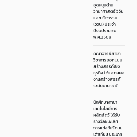
อุดหนุนด้าน
วิทยาศาสตร์ วิจัย
และนวัตกรรม
(ววน.) ประจำ
ปีงบประมาณ
พ.ศ.2568
คณาจารย์สาขา
วิชาการออกแบบ
สร้างสรรค์เชิง
ธุรกิจ ได้แสดงผล
งานสร้างสรรค์
ระดับนานาชาติ
นักศึกษาสาขา
เทคโนโลยีการ
ผลิตสัตว์ ได้รับ
รางวัลชนะเลิศ
การแข่งขันรีดนม
เต้าเทียม ประเภท