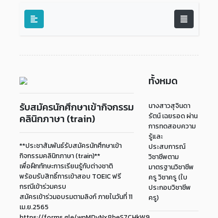
ทั้งหมด
รับสมัครนักศึกษาเข้ากิจกรรม
นางสาวสุจินดา
รัตน์ เฉยรอด ผ่าน
คลินิกภาษา (train)
การทดสอบความ
รู้และ
**ประชาสัมพันธ์รับสมัครนักศึกษาเข้า
ประสบการณ์
กิจกรรมคลินิกภาษา (train)**
วิชาชีพตาม
เพื่อฝึกทักษะการเรียนรู้กับต่างชาติ
มาตรฐานวิชาชีพ
พร้อมรับสิทธิ์การเข้าสอบ TOEIC ฟรี
ครู วิชาครู (ใบ
กรณีเข้าร่วมครบ
ประกอบวิชาชีพ
สมัครเข้าร่วมอบรมตามลิงก์ ภายในวันที่ 11
ครู)
เม.ย.2565
https://forms.gle/wnMDyNx8beS7CHkW9