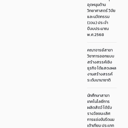
อุดหนุนด้าน
วิทยาศาสตร์ วิจัย
และนวัตกรรม
(ววน.) ประจำ
ปีงบประมาณ
พ.ศ.2568
คณาจารย์สาขา
วิชาการออกแบบ
สร้างสรรค์เชิง
ธุรกิจ ได้แสดงผล
งานสร้างสรรค์
ระดับนานาชาติ
นักศึกษาสาขา
เทคโนโลยีการ
ผลิตสัตว์ ได้รับ
รางวัลชนะเลิศ
การแข่งขันรีดนม
เต้าเทียม ประเภท