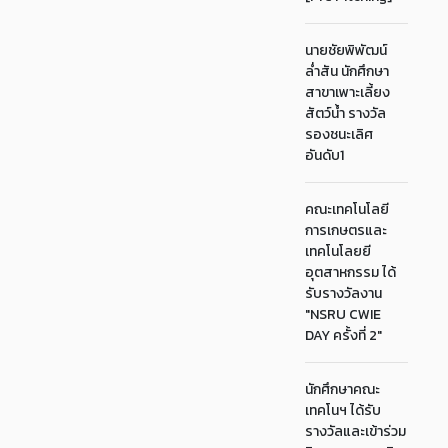
นายชัยพิพัฒน์
ล่ำสัน นักศึกษา
สาขาเพาะเลี้ยง
สัตว์น้ำ รางวัล
รองชนะเลิศ
อันดับ1
คณะเทคโนโลยี
การเกษตรและ
เทคโนโลยยี
อุตสาหกรรม ได้
รับรางวัลงาน
"NSRU CWIE
DAY ครั้งที่ 2"
นักศึกษาคณะ
เทคโนฯ ได้รับ
รางวัลและเข้าร่วม