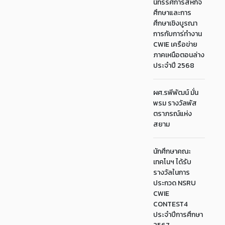
นิทรรศการสหกิจ
ศึกษาและการ
ศึกษาเชิงบูรณา
การกับการ่ทำงาน
CWIE เครือข่าย
ภาคเหนือตอนล่าง
ประจำปี 2568
ผศ.รพีพัฒน์ มั่น
พรม รางวัลพัส
ตราภรณ์แห่ง
สยาม
นักศึกษาคณะ
เทคโนฯ ได้รับ
รางวัลในการ
ประกวด NSRU
CWIE
CONTEST4
ประจำปีการศึกษา