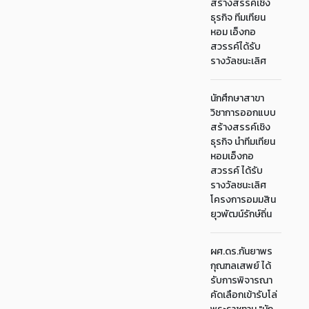
สร้างสรรค์เชิง
ธุรกิจ ทีมเทียน
หอม เอ็งกอ
สวรรค์ได้รับ
รางวัลชนะเลิศ
นักศึกษาสาขา
วิชาการออกแบบ
สร้างสรรค์เชิง
ธุรกิจ นำทีมเทียน
หอมเอ็งกอ
สวรรค์ ได้รับ
รางวัลชนะเลิศ
โครงการอมมสิน
ยุวพัฒน์รักษ์ถิ่น
ผศ.ดร.กันยาพร
กุณฑลเสพย์ ได้
รับการพิจารณา
คัดเลือกเข้ารับโล่