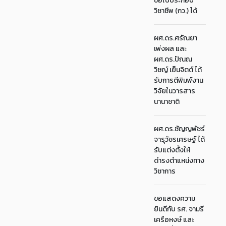
ขอใบประกอบ
วิชาชีพ (กว.) ได้
ผศ.ดร.ศรัณยา
เพ่งผล และ
ผศ.ดร.ปัณณ
วิชญ์ เย็นจิตต์ ได้
รับการตีพิมพ์งาน
วิจัยในวารสาร
นานาชาติ
ผศ.ดร.ชัญญพัชร์
จารุวัชรเศรษฐ์ ได้
รับแต่งตั้งให้
ดำรงตำแหน่งทาง
วิชาการ
ขอแสดงความ
ยินดีกับ รศ. จามรี
เครือหงษ์ และ