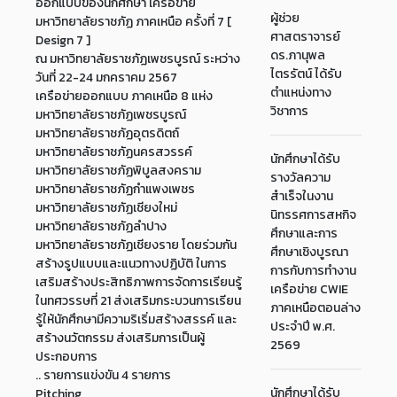
ออกแบบของนักศึกษา เครือข่าย
ผู้ช่วย
มหาวิทยาลัยราชภัฏ ภาคเหนือ ครั้งที่ 7 [
ศาสตราจารย์
Design 7 ]
ดร.ภานุพล
ณ มหาวิทยาลัยราชภัฏเพชรบูรณ์ ระหว่าง
ไตรรัตน์ ได้รับ
วันที่ 22-24 มกคราคม 2567
ตำแหน่งทาง
เครือข่ายออกแบบ ภาคเหนือ 8 แห่ง
วิชาการ
มหาวิทยาลัยราชภัฏเพชรบูรณ์
มหาวิทยาลัยราชภัฏอุตรดิตถ์
มหาวิทยาลัยราชภัฏนครสวรรค์
นักศึกษาได้รับ
มหาวิทยาลัยราชภัฏพิบูลสงคราม
รางวัลความ
มหาวิทยาลัยราชภัฏกำแพงเพชร
สำเร็จในงาน
มหาวิทยาลัยราชภัฏเชียงใหม่
นิทรรศการสหกิจ
มหาวิทยาลัยราชภัฏลำปาง
ศึกษาและการ
มหาวิทยาลัยราชภัฏเชียงราย โดยร่วมกัน
ศึกษาเชิงบูรณา
สร้างรูปแบบและแนวทางปฏิบัติ ในการ
การกับการทำงาน
เสริมสร้างประสิทธิภาพการจัดการเรียนรู้
เครือข่าย CWIE
ในทศวรรษที่ 21 ส่งเสริมกระบวนการเรียน
ภาคเหนือตอนล่าง
รู้ให้นักศึกษามีความริเริ่มสร้างสรรค์ และ
ประจำปี พ.ศ.
สร้างนวัตกรรม ส่งเสริมการเป็นผู้
2569
ประกอบการ
.. รายการแข่งขัน 4 รายการ
นักศึกษาได้รับ
Pitching