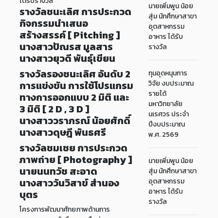
ได้รับรางวัล
นายเพิ่มพูน น้อย
รางวัลชนะเลิศ การประกวด
สุ่ม นักศึกษาสาขา
กิจกรรมนำเสนอ
อุตสาหกรรม
สร้างสรรค์ [ Pitching ]
อาหาร ได้รับ
นางสาวปัณรส มูลสาร
รางวัล
นางสาวยุวดี พันธุ์เขียน
รางวัลรองชนะเลิศ อันดับ 2
ทุนอุดหนุนการ
การแข่งขัน การใช้โปรแกรม
วิจัย งบประมาณ
รายได้
ทางการออกแบบ 2 มิติ และ
มหาวิทยาลัย
3 มิติ [ 2 D , 3 D ]
นเรศวร ประจำ
นางสาววราภรณ์ น้อยศักดิ์
ปีงบประมาณ
นางสาวดุษฎี พันธศรี
พ.ศ. 2569
รางวัลชมเชย การประกวด
ภาพถ่าย [ Photography ]
นายเพิ่มพูน น้อย
นายนนทวัช สะอาด
สุ่ม นักศึกษาสาขา
นางสาววันวิสาข์ สำนอง
อุตสาหกรรม
อาหาร ได้รับ
บุตร
รางวัล
โครงการพัฒนาศักยภาพด้านการ