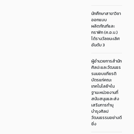
นักศึกษาสาขาวิชา
ออกแบบ
ผลิตภัณฑ์และ
กราฟิก (ค.อ.บ.)
ได้รางวัลชนะเลิศ
อันดับ 3
ผู้อำนวยการสำนัก
ศิลปะและวัฒนธร
รมมอบเเกียรติ
บัตรแก่คณะ
เทคโนโลยีฯใน
ฐานะหน่วยงานที่
สนับสนุนและส่ง
เสริมการทำนุ
บำรุงศิลป
วัฒนธรรมอย่างดี
ยิ่ง