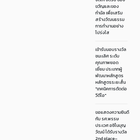
ขวัญและของ
กำนัล เพื่อเสริม
สร้างวัฒนธรรม
การทำงานอย่าง
โปร่งใส
เข้ารับมอบรางวัล
ชนะเลิศ ระดับ
คุณภาพยอด
เยี่ยม ประเภทผู้
พัฒนาหลักสูตร
หลักสูตรระยะสั้น
"เทคนิคการตัดต่อ
วีดีโอ"
ขอแสดงความยินดี
กับ รศ.พรรษ
ประเวศ อชิโนบุญ
วัฒน์ ได้รับรางวัล
2nd place–