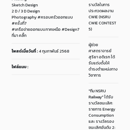
รางวัลในการ
Sketch Design
ประกวดผลงาน
2 D / 3 D Design
CWIE (NSRU
Photography #ครอบครัวออกแบบ
CWIE CONTEST
#ครั้งที่7
5)
#เครือข่ายออกแบบภาคเหนือ #Design7
ที่มา คลิ๊ก
ผู้ช่วย
ศาสตราจารย์
โพสต์เมื่อวันที่ :
4 กุมภาพันธ์ 2568
สุริยา อดิเรก ได้
รับแต่งตั้งให้
ไฟล์แนบ :
ดำรงตำแหน่งทาง
วิชาการ
"ทีม NSRU
Railway" ได้รับ
รางวัลชนะเลิศ:
รายการ Energy
Consumption
และ รางวัลรอง
ชนะเลิศอันดับ 2: