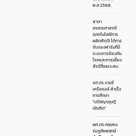
พ.ศ.2568
สาขา
เกษตรศาสตร์
(เทคโนโลยีการ
ผลิตสัตว์) ได้การ
รับรองฟาร์มที่มี
ระบบการป้องกัน
โรคและการเลี้ยง
สัตว์ที่เหมาะสม
รศ.ดร.จามรี
เครือหงษ์ สำเร็จ
การศึกษา
"ปรัชญาดุษฎี
บัณฑิต"
ผศ.ดร.กฤษณะ
ร่มภูชัยพฤกษ์