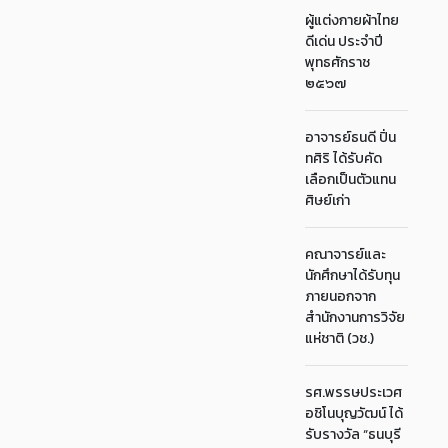
ผู้แต่งกายผ้าไทย
ดีเด่น ประจำปี
พุทธศักราช
๒๕๖๗
อาจารย์ธนดี ปิ่น
ทศิริ ได้รับคัด
เลือกเป็นตัวแทน
ศิษย์เก่า
คณาจารย์และ
นักศึกษาได้รับทุน
ภายนอกจาก
สำนักงานการวิจัย
แห่ชาติ (วช.)
รศ.พรรษประเวศ
อชิโนบุญวัฒน์ ได้
รับรางวัล “ธนบุรี