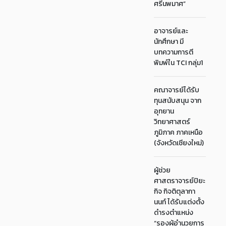
ศรีนพมาศ”
อาจารย์และ
นักศึกษา มี
บทความการตี
พิมพ์ใน TCI กลุ่ม1
คณาจารย์ได้รับ
ทุนสนับสนุน จาก
อุทยาน
วิทยาศาสตร์
ภูมิภาค ภาคเหนือ
(จังหวัดเชียงใหม่)
ผู้ช่วย
ศาสตราจารย์ปิยะ
กิจ กิจติตุลากา
นนท์ ได้รับแต่งตั้ง
ดำรงตำแหน่ง
“รองผู้อำนวยการ