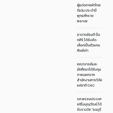
ผู้แต่งกายผ้าไทย
ดีเด่น ประจำปี
พุทธศักราช
๒๕๖๗
อาจารย์ธนดี ปิ่น
ทศิริ ได้รับคัด
เลือกเป็นตัวแทน
ศิษย์เก่า
คณาจารย์และ
นักศึกษาได้รับทุน
ภายนอกจาก
สำนักงานการวิจัย
แห่ชาติ (วช.)
รศ.พรรษประเวศ
อชิโนบุญวัฒน์ ได้
รับรางวัล “ธนบุรี