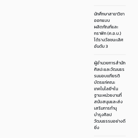
นักศึกษาสาขาวิชา
ออกแบบ
ผลิตภัณฑ์และ
กราฟิก (ค.อ.บ.)
ได้รางวัลชนะเลิศ
อันดับ 3
ผู้อำนวยการสำนัก
ศิลปะและวัฒนธร
รมมอบเเกียรติ
บัตรแก่คณะ
เทคโนโลยีฯใน
ฐานะหน่วยงานที่
สนับสนุนและส่ง
เสริมการทำนุ
บำรุงศิลป
วัฒนธรรมอย่างดี
ยิ่ง