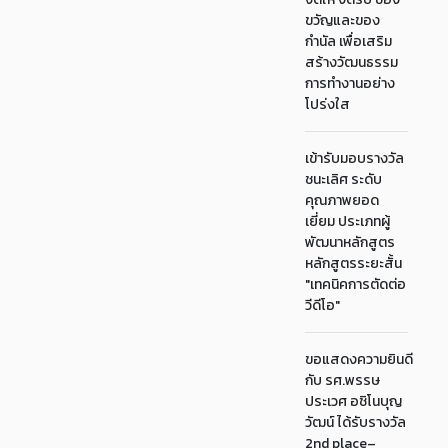
ขวัญและของ
กำนัล เพื่อเสริม
สร้างวัฒนธรรม
การทำงานอย่าง
โปร่งใส
เข้ารับมอบรางวัล
ชนะเลิศ ระดับ
คุณภาพยอด
เยี่ยม ประเภทผู้
พัฒนาหลักสูตร
หลักสูตรระยะสั้น
"เทคนิคการตัดต่อ
วีดีโอ"
ขอแสดงความยินดี
กับ รศ.พรรษ
ประเวศ อชิโนบุญ
วัฒน์ ได้รับรางวัล
2nd place–