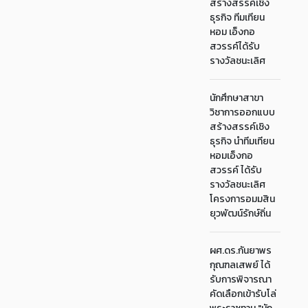
สร้างสรรค์เชิง
ธุรกิจ ทีมเทียน
หอม เอ็งกอ
สวรรค์ได้รับ
รางวัลชนะเลิศ
นักศึกษาสาขา
วิชาการออกแบบ
สร้างสรรค์เชิง
ธุรกิจ นำทีมเทียน
หอมเอ็งกอ
สวรรค์ ได้รับ
รางวัลชนะเลิศ
โครงการอมมสิน
ยุวพัฒน์รักษ์ถิ่น
ผศ.ดร.กันยาพร
กุณฑลเสพย์ ได้
รับการพิจารณา
คัดเลือกเข้ารับโล่