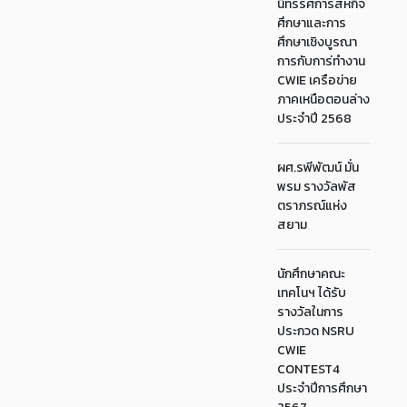
นิทรรศการสหกิจ
ศึกษาและการ
ศึกษาเชิงบูรณา
การกับการ่ทำงาน
CWIE เครือข่าย
ภาคเหนือตอนล่าง
ประจำปี 2568
ผศ.รพีพัฒน์ มั่น
พรม รางวัลพัส
ตราภรณ์แห่ง
สยาม
นักศึกษาคณะ
เทคโนฯ ได้รับ
รางวัลในการ
ประกวด NSRU
CWIE
CONTEST4
ประจำปีการศึกษา