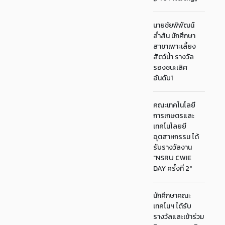
นายชัยพิพัฒน์
ล่ำสัน นักศึกษา
สาขาเพาะเลี้ยง
สัตว์น้ำ รางวัล
รองชนะเลิศ
อันดับ1
คณะเทคโนโลยี
การเกษตรและ
เทคโนโลยยี
อุตสาหกรรม ได้
รับรางวัลงาน
"NSRU CWIE
DAY ครั้งที่ 2"
นักศึกษาคณะ
เทคโนฯ ได้รับ
รางวัลและเข้าร่วม