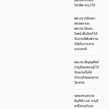
ขอใบประกอบ
วิชาชีพ (กว.) ได้
ผศ.ดร.ศรัณยา
เพ่งผล และ
ผศ.ดร.ปัณณ
วิชญ์ เย็นจิตต์ ได้
รับการตีพิมพ์งาน
วิจัยในวารสาร
นานาชาติ
ผศ.ดร.ชัญญพัชร์
จารุวัชรเศรษฐ์ ได้
รับแต่งตั้งให้
ดำรงตำแหน่งทาง
วิชาการ
ขอแสดงความ
ยินดีกับ รศ. จามรี
เครือหงษ์ และ