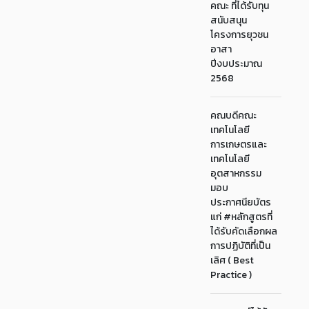
คณะ ที่ได้รับทุน
สนับสนุน
โครงการยุวชน
อาสา
ปีงบประมาณ
2568
คณบดีคณะ
เทคโนโลยี
การเกษตรและ
เทคโนโลยี
อุตสาหกรรม
มอบ
ประกาศนียบัตร
แก่ #หลักสูตรที่
ได้รับคัดเลือกผล
การปฏิบัติที่เป็น
เลิศ ( Best
Practice )