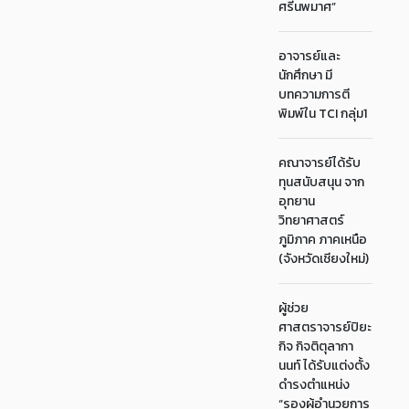
ศรีนพมาศ”
อาจารย์และ
นักศึกษา มี
บทความการตี
พิมพ์ใน TCI กลุ่ม1
คณาจารย์ได้รับ
ทุนสนับสนุน จาก
อุทยาน
วิทยาศาสตร์
ภูมิภาค ภาคเหนือ
(จังหวัดเชียงใหม่)
ผู้ช่วย
ศาสตราจารย์ปิยะ
กิจ กิจติตุลากา
นนท์ ได้รับแต่งตั้ง
ดำรงตำแหน่ง
“รองผู้อำนวยการ