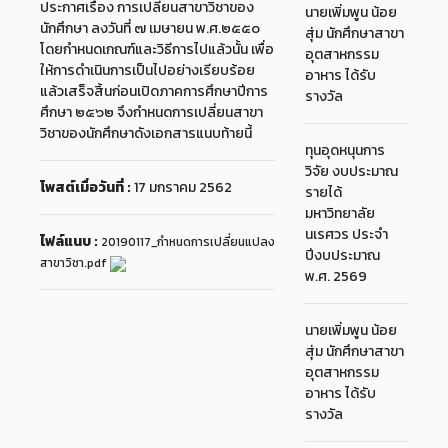
ประกาศเรื่อง การเปลี่ยนสาขาวิชาของ
นายเพิ่มพูน น้อย
นักศึกษา ลงวันที่ ๗ เมษายน พ.ศ.๒๕๕๐
สุ่ม นักศึกษาสาขา
โดยกำหนดเกณฑ์และวิธีการไปแล้วนั้น เพื่อ
อุตสาหกรรม
ให้การดำเนินการเป็นไปอย่างเรียบร้อย
อาหาร ได้รับ
แล้วเสร็จสิ้นก่อนเปิดภาคการศึกษาปีการ
รางวัล
ศึกษา ๒๕๖๒ จึงกำหนดการเปลี่ยนสาขา
วิชาของนักศึกษาดังเอกสารแนบท้ายนี้
ทุนอุดหนุนการ
วิจัย งบประมาณ
โพสต์เมื่อวันที่ :
17 มกราคม 2562
รายได้
มหาวิทยาลัย
นเรศวร ประจำ
ไฟล์แนบ :
20190117_กำหนดการเปลี่ยนแปลง
ปีงบประมาณ
สาขาวิชา.pdf
พ.ศ. 2569
นายเพิ่มพูน น้อย
สุ่ม นักศึกษาสาขา
อุตสาหกรรม
อาหาร ได้รับ
รางวัล