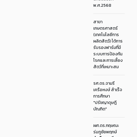
พ.ศ.2568
สาขา
เกษตรศาสตร์
(เทคโนโลยีการ
ผลิตสัตว์) ได้การ
รับรองฟาร์มที่มี
ระบบการป้องกัน
โรคและการเลี้ยง
สัตว์ที่เหมาะสม
รศ.ดร.จามรี
เครือหงษ์ สำเร็จ
การศึกษา
"ปรัชญาดุษฎี
บัณฑิต"
ผศ.ดร.กฤษณะ
ร่มภูชัยพฤกษ์