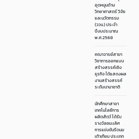
อุดหนุนด้าน
วิทยาศาสตร์ วิจัย
และนวัตกรรม
(ววน.) ประจำ
ปีงบประมาณ
พ.ศ.2568
คณาจารย์สาขา
วิชาการออกแบบ
สร้างสรรค์เชิง
ธุรกิจ ได้แสดงผล
งานสร้างสรรค์
ระดับนานาชาติ
นักศึกษาสาขา
เทคโนโลยีการ
ผลิตสัตว์ ได้รับ
รางวัลชนะเลิศ
การแข่งขันรีดนม
เต้าเทียม ประเภท