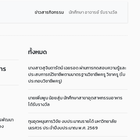
ข่าวสารกิจกรรม
นักศึกษา อาจารย์ รับรางวัล
ทั้งหมด
การ
นางสาวสุจินดารัตน์ เฉยรอด ผ่านการทดสอบความรู้และ
ประสบการณ์วิชาชีพตามมาตรฐานวิชาชีพครู วิชาครู (ใบ
ประกอบวิชาชีพครู)
นายเพิ่มพูน น้อยสุ่ม นักศึกษาสาขาอุตสาหกรรมอาหาร
ได้รับรางวัล
ารพัฒนา
ทุนอุดหนุนการวิจัย งบประมาณรายได้ มหาวิทยาลัย
อง
นเรศวร ประจำปีงบประมาณ พ.ศ. 2569