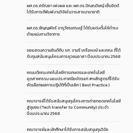
ผศ.ดร.ศรัณยา เพ่งผล และ ผศ.ดร.ปัณณวิชญ์ เย็นจิตต์
ได้รับการตีพิมพ์งานวิจัยในวารสารนานาชาติ
ผศ.ดร.ชัญญพัชร์ จารุวัชรเศรษฐ์ ได้รับแต่งตั้งให้ดำรง
ตำแหน่งทางวิชาการ
ขอแสดงความยินดีกับ รศ. จามรี เครือหงษ์ และคณะ ที่ได้
รับทุนสนับสนุนโครงการยุวชนอาสา ปีงบประมาณ 2568
คณบดีคณะเทคโนโลยีการเกษตรและเทคโนโลยี
อุตสาหกรรม มอบประกาศนียบัตรแก่ #หลักสูตรที่ได้รับ
คัดเลือกผลการปฏิบัติที่เป็นเลิศ ( Best Practice )
คณาจารย์ได้รับสนับสนุนทุนโครงการถ่ายทอดเทคโนโลยี
สู่ชุมชน (Tech transfer to Community) ประจำ
ปีงบประมาณ 2568
คณาจารย์และนักศึกษาได้รับการสนับสนุนทุนวิจัย