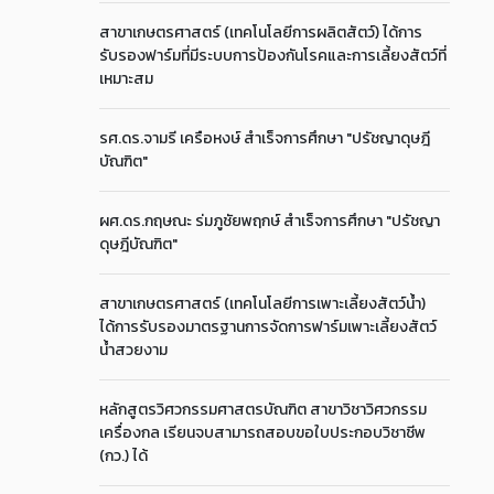
สาขาเกษตรศาสตร์ (เทคโนโลยีการผลิตสัตว์) ได้การ
รับรองฟาร์มที่มีระบบการป้องกันโรคและการเลี้ยงสัตว์ที่
เหมาะสม
รศ.ดร.จามรี เครือหงษ์ สำเร็จการศึกษา "ปรัชญาดุษฎี
บัณฑิต"
ผศ.ดร.กฤษณะ ร่มภูชัยพฤกษ์ สำเร็จการศึกษา "ปรัชญา
ดุษฎีบัณฑิต"
สาขาเกษตรศาสตร์ (เทคโนโลยีการเพาะเลี้ยงสัตว์น้ำ)
ได้การรับรองมาตรฐานการจัดการฟาร์มเพาะเลี้ยงสัตว์
น้ำสวยงาม
หลักสูตรวิศวกรรมศาสตรบัณฑิต สาขาวิชาวิศวกรรม
เครื่องกล เรียนจบสามารถสอบขอใบประกอบวิชาชีพ
(กว.) ได้