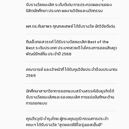
รับรางวัลชนะเลิศ ระดับดีเด่น การประกวดผลงานของ
นิสิตนักศึกษา ประเภท ผลงานวิจัยและนวัตกรรม
ผศ.ดร.กันยาพร กุณฑลเสพย์ ได้รับรางวัล นักวิจัยดีเด่น
ทีมเอ็งกอสวรรค์ ได้รับรางวัลชนะเลิศ Best of the
Best ระดับประเทศ ประเภทสวยดี ในโครงการออมสินยุว
พัฒน์รักษ์ถิ่น ประจำปี 2568
คณาจารย์ และเจ้าหน้าที่ ได้รับทุนวิจัยประจำปีงบประมาณ
2569
นักศึกษาสาขาวิชาการออกแบบสร้างสรรค์เชิงธุรกิจได้
รับรางวัลชนะเลิศและรองชนะเลิศ การแข่งขันทักษะด้าน
การออกแบบ
คุณวีรวุฒิ บำรุงไทย ผู้ทรงคุณวุฒิ กรรมการประจำ
คณะฯ ได้รับรางวัล "สุดยอดซีอีโอรุ่นเอสเอ็มอี"