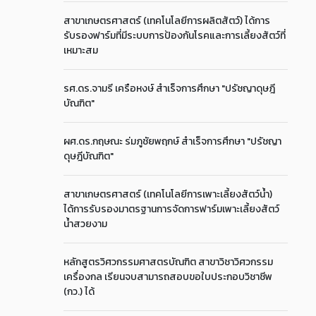
สาขาเกษตรศาสตร์ (เทคโนโลยีการผลิตสัตว์) ได้การ
รับรองฟาร์มที่มีระบบการป้องกันโรคและการเลี้ยงสัตว์ที่
เหมาะสม
รศ.ดร.จามรี เครือหงษ์ สำเร็จการศึกษา "ปรัชญาดุษฎี
บัณฑิต"
ผศ.ดร.กฤษณะ ร่มภูชัยพฤกษ์ สำเร็จการศึกษา "ปรัชญา
ดุษฎีบัณฑิต"
สาขาเกษตรศาสตร์ (เทคโนโลยีการเพาะเลี้ยงสัตว์น้ำ)
ได้การรับรองมาตรฐานการจัดการฟาร์มเพาะเลี้ยงสัตว์
น้ำสวยงาม
หลักสูตรวิศวกรรมศาสตรบัณฑิต สาขาวิชาวิศวกรรม
เครื่องกล เรียนจบสามารถสอบขอใบประกอบวิชาชีพ
(กว.) ได้