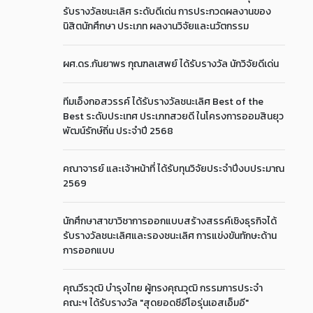
รับรางวัลชนะเลิศ ระดับดีเด่น การประกวดผลงานของ
นิสิตนักศึกษา ประเภท ผลงานวิจัยและนวัตกรรม
ผศ.ดร.กันยาพร กุณฑลเสพย์ ได้รับรางวัล นักวิจัยดีเด่น
ทีมเอ็งกอสวรรค์ ได้รับรางวัลชนะเลิศ Best of the
Best ระดับประเทศ ประเภทสวยดี ในโครงการออมสินยุว
พัฒน์รักษ์ถิ่น ประจำปี 2568
คณาจารย์ และเจ้าหน้าที่ ได้รับทุนวิจัยประจำปีงบประมาณ
2569
นักศึกษาสาขาวิชาการออกแบบสร้างสรรค์เชิงธุรกิจได้
รับรางวัลชนะเลิศและรองชนะเลิศ การแข่งขันทักษะด้าน
การออกแบบ
คุณวีรวุฒิ บำรุงไทย ผู้ทรงคุณวุฒิ กรรมการประจำ
คณะฯ ได้รับรางวัล "สุดยอดซีอีโอรุ่นเอสเอ็มอี"