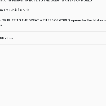
national festival TRIBUTE TO THE GREAT WRITERS OF WORLD
่ 11 แห่ง ในโรมาเนีย
val TRIBUTE TO THE GREAT WRITERS OF WORLD, opened in 11 exhibition
ia.
ายน 2566