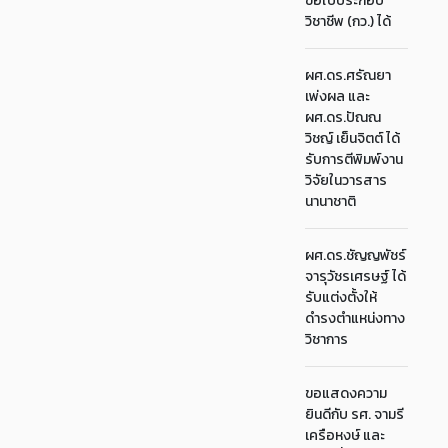
ขอใบประกอบ
วิชาชีพ (กว.) ได้
ผศ.ดร.ศรัณยา
เพ่งผล และ
ผศ.ดร.ปัณณ
วิชญ์ เย็นจิตต์ ได้
รับการตีพิมพ์งาน
วิจัยในวารสาร
นานาชาติ
ผศ.ดร.ชัญญพัชร์
จารุวัชรเศรษฐ์ ได้
รับแต่งตั้งให้
ดำรงตำแหน่งทาง
วิชาการ
ขอแสดงความ
ยินดีกับ รศ. จามรี
เครือหงษ์ และ