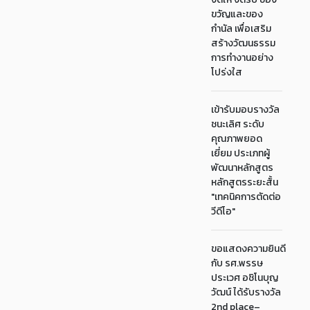
ขวัญและของ
กำนัล เพื่อเสริม
สร้างวัฒนธรรม
การทำงานอย่าง
โปร่งใส
เข้ารับมอบรางวัล
ชนะเลิศ ระดับ
คุณภาพยอด
เยี่ยม ประเภทผู้
พัฒนาหลักสูตร
หลักสูตรระยะสั้น
"เทคนิคการตัดต่อ
วีดีโอ"
ขอแสดงความยินดี
กับ รศ.พรรษ
ประเวศ อชิโนบุญ
วัฒน์ ได้รับรางวัล
2nd place–