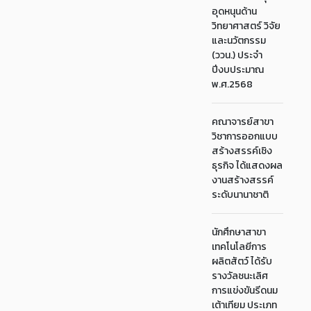
อุดหนุนด้าน
วิทยาศาสตร์ วิจัย
และนวัตกรรม
(ววน.) ประจำ
ปีงบประมาณ
พ.ศ.2568
คณาจารย์สาขา
วิชาการออกแบบ
สร้างสรรค์เชิง
ธุรกิจ ได้แสดงผล
งานสร้างสรรค์
ระดับนานาชาติ
นักศึกษาสาขา
เทคโนโลยีการ
ผลิตสัตว์ ได้รับ
รางวัลชนะเลิศ
การแข่งขันรีดนม
เต้าเทียม ประเภท