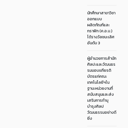
นักศึกษาสาขาวิชา
ออกแบบ
ผลิตภัณฑ์และ
กราฟิก (ค.อ.บ.)
ได้รางวัลชนะเลิศ
อันดับ 3
ผู้อำนวยการสำนัก
ศิลปะและวัฒนธร
รมมอบเเกียรติ
บัตรแก่คณะ
เทคโนโลยีฯใน
ฐานะหน่วยงานที่
สนับสนุนและส่ง
เสริมการทำนุ
บำรุงศิลป
วัฒนธรรมอย่างดี
ยิ่ง