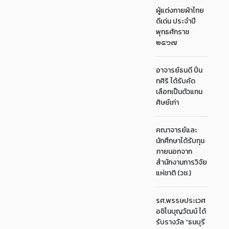
ผู้แต่งกายผ้าไทย
ดีเด่น ประจำปี
พุทธศักราช
๒๕๖๗
อาจารย์ธนดี ปิ่น
ทศิริ ได้รับคัด
เลือกเป็นตัวแทน
ศิษย์เก่า
คณาจารย์และ
นักศึกษาได้รับทุน
ภายนอกจาก
สำนักงานการวิจัย
แห่ชาติ (วช.)
รศ.พรรษประเวศ
อชิโนบุญวัฒน์ ได้
รับรางวัล “ธนบุรี