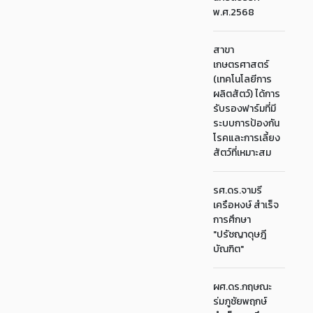
พ.ศ.2568
สาขา
เกษตรศาสตร์
(เทคโนโลยีการ
ผลิตสัตว์) ได้การ
รับรองฟาร์มที่มี
ระบบการป้องกัน
โรคและการเลี้ยง
สัตว์ที่เหมาะสม
รศ.ดร.จามรี
เครือหงษ์ สำเร็จ
การศึกษา
"ปรัชญาดุษฎี
บัณฑิต"
ผศ.ดร.กฤษณะ
ร่มภูชัยพฤกษ์