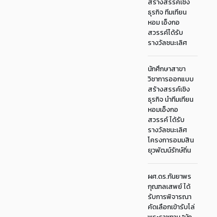
สร้างสรรค์เชิง
ธุรกิจ ทีมเทียน
หอม เอ็งกอ
สวรรค์ได้รับ
รางวัลชนะเลิศ
นักศึกษาสาขา
วิชาการออกแบบ
สร้างสรรค์เชิง
ธุรกิจ นำทีมเทียน
หอมเอ็งกอ
สวรรค์ ได้รับ
รางวัลชนะเลิศ
โครงการอมมสิน
ยุวพัฒน์รักษ์ถิ่น
ผศ.ดร.กันยาพร
กุณฑลเสพย์ ได้
รับการพิจารณา
คัดเลือกเข้ารับโล่