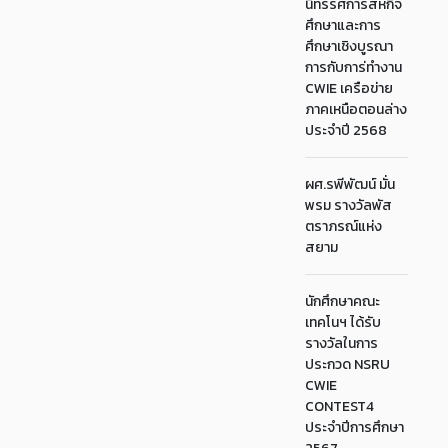
นิทรรศการสหกิจ
ศึกษาและการ
ศึกษาเชิงบูรณา
การกับการ่ทำงาน
CWIE เครือข่าย
ภาคเหนือตอนล่าง
ประจำปี 2568
ผศ.รพีพัฒน์ มั่น
พรม รางวัลพัส
ตราภรณ์แห่ง
สยาม
นักศึกษาคณะ
เทคโนฯ ได้รับ
รางวัลในการ
ประกวด NSRU
CWIE
CONTEST4
ประจำปีการศึกษา