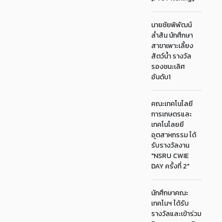
นายชัยพิพัฒน์
ล่ำสัน นักศึกษา
สาขาเพาะเลี้ยง
สัตว์น้ำ รางวัล
รองชนะเลิศ
อันดับ1
คณะเทคโนโลยี
การเกษตรและ
เทคโนโลยยี
อุตสาหกรรม ได้
รับรางวัลงาน
"NSRU CWIE
DAY ครั้งที่ 2"
นักศึกษาคณะ
เทคโนฯ ได้รับ
รางวัลและเข้าร่วม