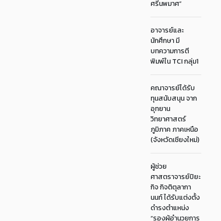
ศรีนพมาศ”
อาจารย์และ
นักศึกษา มี
บทความการตี
พิมพ์ใน TCI กลุ่ม1
คณาจารย์ได้รับ
ทุนสนับสนุน จาก
อุทยาน
วิทยาศาสตร์
ภูมิภาค ภาคเหนือ
(จังหวัดเชียงใหม่)
ผู้ช่วย
ศาสตราจารย์ปิยะ
กิจ กิจติตุลากา
นนท์ ได้รับแต่งตั้ง
ดำรงตำแหน่ง
“รองผู้อำนวยการ