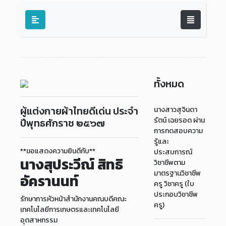
ทั้งหมด
ผู้แต่งกายผ้าไทยดีเด่น ประจำ
นางสาวสุจินดา
รัตน์ เฉยรอด ผ่าน
ปีพุทธศักราช ๒๕๖๗
การทดสอบความ
รู้และ
**ขอแสดงความยินดีกับ**
ประสบการณ์
นางสุประวีณ์ สิทธิ
วิชาชีพตาม
มาตรฐานวิชาชีพ
อัครานนท์
ครู วิชาครู (ใบ
ประกอบวิชาชีพ
รักษาการหัวหน้าสำนักงานคณบดีคณะ
ครู)
เทคโนโลยีการเกษตรและเทคโนโลยี
อุตสาหกรรม