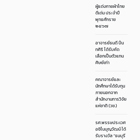
ผู้แต่งกายผ้าไทย
ดีเด่น ประจำปี
พุทธศักราช
๒๕๖๗
อาจารย์ธนดี ปิ่น
ทศิริ ได้รับคัด
เลือกเป็นตัวแทน
ศิษย์เก่า
คณาจารย์และ
นักศึกษาได้รับทุน
ภายนอกจาก
สำนักงานการวิจัย
แห่ชาติ (วช.)
รศ.พรรษประเวศ
อชิโนบุญวัฒน์ ได้
รับรางวัล “ธนบุรี