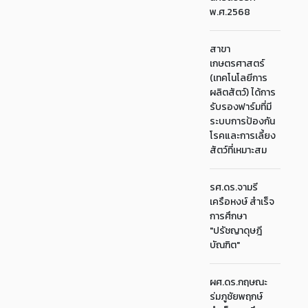
พ.ศ.2568
สาขา
เกษตรศาสตร์
(เทคโนโลยีการ
ผลิตสัตว์) ได้การ
รับรองฟาร์มที่มี
ระบบการป้องกัน
โรคและการเลี้ยง
สัตว์ที่เหมาะสม
รศ.ดร.จามรี
เครือหงษ์ สำเร็จ
การศึกษา
"ปรัชญาดุษฎี
บัณฑิต"
ผศ.ดร.กฤษณะ
ร่มภูชัยพฤกษ์