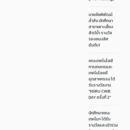
นายชัยพิพัฒน์
ล่ำสัน นักศึกษา
สาขาเพาะเลี้ยง
สัตว์น้ำ รางวัล
รองชนะเลิศ
อันดับ1
คณะเทคโนโลยี
การเกษตรและ
เทคโนโลยยี
อุตสาหกรรม ได้
รับรางวัลงาน
"NSRU CWIE
DAY ครั้งที่ 2"
นักศึกษาคณะ
เทคโนฯ ได้รับ
รางวัลและเข้าร่วม