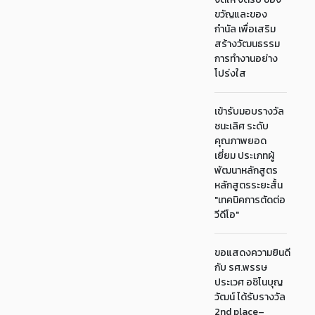
ขวัญและของ
กำนัล เพื่อเสริม
สร้างวัฒนธรรม
การทำงานอย่าง
โปร่งใส
เข้ารับมอบรางวัล
ชนะเลิศ ระดับ
คุณภาพยอด
เยี่ยม ประเภทผู้
พัฒนาหลักสูตร
หลักสูตรระยะสั้น
"เทคนิคการตัดต่อ
วีดีโอ"
ขอแสดงความยินดี
กับ รศ.พรรษ
ประเวศ อชิโนบุญ
วัฒน์ ได้รับรางวัล
2nd place–