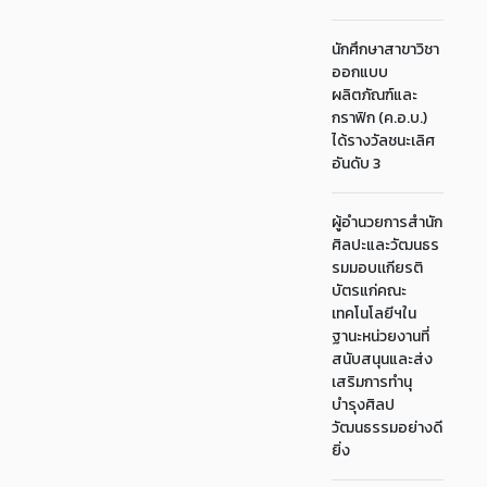
นักศึกษาสาขาวิชา
ออกแบบ
ผลิตภัณฑ์และ
กราฟิก (ค.อ.บ.)
ได้รางวัลชนะเลิศ
อันดับ 3
ผู้อำนวยการสำนัก
ศิลปะและวัฒนธร
รมมอบเเกียรติ
บัตรแก่คณะ
เทคโนโลยีฯใน
ฐานะหน่วยงานที่
สนับสนุนและส่ง
เสริมการทำนุ
บำรุงศิลป
วัฒนธรรมอย่างดี
ยิ่ง