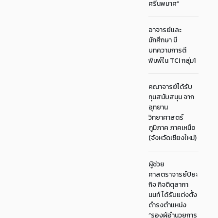
ศรีนพมาศ”
อาจารย์และ
นักศึกษา มี
บทความการตี
พิมพ์ใน TCI กลุ่ม1
คณาจารย์ได้รับ
ทุนสนับสนุน จาก
อุทยาน
วิทยาศาสตร์
ภูมิภาค ภาคเหนือ
(จังหวัดเชียงใหม่)
ผู้ช่วย
ศาสตราจารย์ปิยะ
กิจ กิจติตุลากา
นนท์ ได้รับแต่งตั้ง
ดำรงตำแหน่ง
“รองผู้อำนวยการ