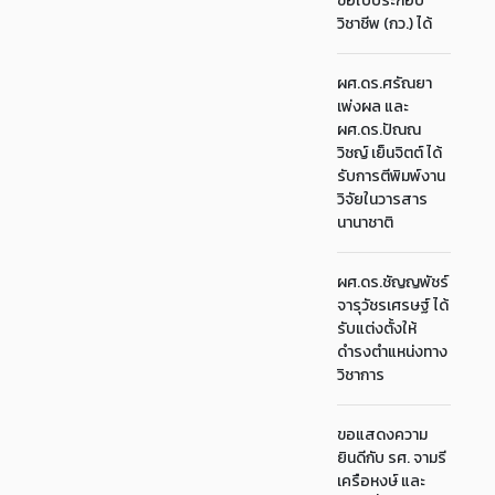
ขอใบประกอบ
วิชาชีพ (กว.) ได้
ผศ.ดร.ศรัณยา
เพ่งผล และ
ผศ.ดร.ปัณณ
วิชญ์ เย็นจิตต์ ได้
รับการตีพิมพ์งาน
วิจัยในวารสาร
นานาชาติ
ผศ.ดร.ชัญญพัชร์
จารุวัชรเศรษฐ์ ได้
รับแต่งตั้งให้
ดำรงตำแหน่งทาง
วิชาการ
ขอแสดงความ
ยินดีกับ รศ. จามรี
เครือหงษ์ และ