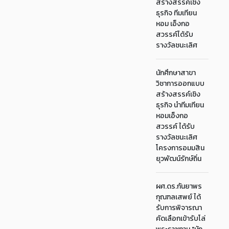
สร้างสรรค์เชิง
ธุรกิจ ทีมเทียน
หอม เอ็งกอ
สวรรค์ได้รับ
รางวัลชนะเลิศ
นักศึกษาสาขา
วิชาการออกแบบ
สร้างสรรค์เชิง
ธุรกิจ นำทีมเทียน
หอมเอ็งกอ
สวรรค์ ได้รับ
รางวัลชนะเลิศ
โครงการอมมสิน
ยุวพัฒน์รักษ์ถิ่น
ผศ.ดร.กันยาพร
กุณฑลเสพย์ ได้
รับการพิจารณา
คัดเลือกเข้ารับโล่