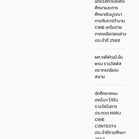
นิทรรศการสหกิจ
ศึกษาและการ
ศึกษาเชิงบูรณา
การกับการ่ทำงาน
CWIE เครือข่าย
ภาคเหนือตอนล่าง
ประจำปี 2568
ผศ.รพีพัฒน์ มั่น
พรม รางวัลพัส
ตราภรณ์แห่ง
สยาม
นักศึกษาคณะ
เทคโนฯ ได้รับ
รางวัลในการ
ประกวด NSRU
CWIE
CONTEST4
ประจำปีการศึกษา