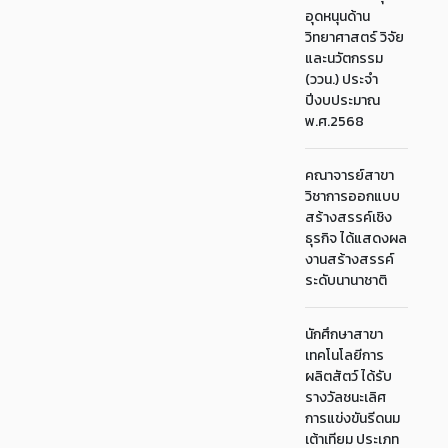
อุดหนุนด้าน
วิทยาศาสตร์ วิจัย
และนวัตกรรม
(ววน.) ประจำ
ปีงบประมาณ
พ.ศ.2568
คณาจารย์สาขา
วิชาการออกแบบ
สร้างสรรค์เชิง
ธุรกิจ ได้แสดงผล
งานสร้างสรรค์
ระดับนานาชาติ
นักศึกษาสาขา
เทคโนโลยีการ
ผลิตสัตว์ ได้รับ
รางวัลชนะเลิศ
การแข่งขันรีดนม
เต้าเทียม ประเภท