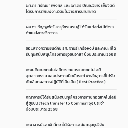
ผศ.ดร.ศรัณยา เพ่งผล และ ผศ.ดร.ปัณณวิชญ์ เย็นจิตต์
ได้รับการตีพิมพ์งานวิจัยในวารสารนานาชาติ
ผศ.ดร.ชัญญพัชร์ จารุวัชรเศรษฐ์ ได้รับแต่งตั้งให้ดำรง
ตำแหน่งทางวิชาการ
ขอแสดงความยินดีกับ รศ. จามรี เครือหงษ์ และคณะ ที่ได้
รับทุนสนับสนุนโครงการยุวชนอาสา ปีงบประมาณ 2568
คณบดีคณะเทคโนโลยีการเกษตรและเทคโนโลยี
อุตสาหกรรม มอบประกาศนียบัตรแก่ #หลักสูตรที่ได้รับ
คัดเลือกผลการปฏิบัติที่เป็นเลิศ ( Best Practice )
คณาจารย์ได้รับสนับสนุนทุนโครงการถ่ายทอดเทคโนโลยี
สู่ชุมชน (Tech transfer to Community) ประจำ
ปีงบประมาณ 2568
คณาจารย์และนักศึกษาได้รับการสนับสนุนทุนวิจัย