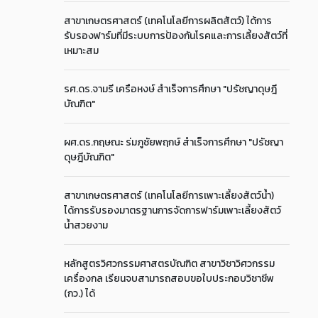
สาขาเกษตรศาสตร์ (เทคโนโลยีการผลิตสัตว์) ได้การ
รับรองฟาร์มที่มีระบบการป้องกันโรคและการเลี้ยงสัตว์ที่
เหมาะสม
รศ.ดร.จามรี เครือหงษ์ สำเร็จการศึกษา "ปรัชญาดุษฎี
บัณฑิต"
ผศ.ดร.กฤษณะ ร่มภูชัยพฤกษ์ สำเร็จการศึกษา "ปรัชญา
ดุษฎีบัณฑิต"
สาขาเกษตรศาสตร์ (เทคโนโลยีการเพาะเลี้ยงสัตว์น้ำ)
ได้การรับรองมาตรฐานการจัดการฟาร์มเพาะเลี้ยงสัตว์
น้ำสวยงาม
หลักสูตรวิศวกรรมศาสตรบัณฑิต สาขาวิชาวิศวกรรม
เครื่องกล เรียนจบสามารถสอบขอใบประกอบวิชาชีพ
(กว.) ได้