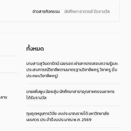
ข่าวสารกิจกรรม
นักศึกษา อาจารย์ รับรางวัล
ทั้งหมด
นางสาวสุจินดารัตน์ เฉยรอด ผ่านการทดสอบความรู้และ
ประสบการณ์วิชาชีพตามมาตรฐานวิชาชีพครู วิชาครู (ใบ
ประกอบวิชาชีพครู)
นายเพิ่มพูน น้อยสุ่ม นักศึกษาสาขาอุตสาหกรรมอาหาร
ณ ลาน
ได้รับรางวัล
ทุนอุดหนุนการวิจัย งบประมาณรายได้ มหาวิทยาลัย
นเรศวร ประจำปีงบประมาณ พ.ศ. 2569