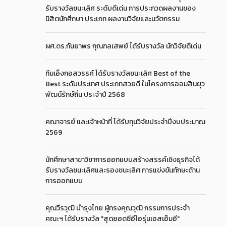
รับรางวัลชนะเลิศ ระดับดีเด่น การประกวดผลงานของ
นิสิตนักศึกษา ประเภท ผลงานวิจัยและนวัตกรรม
ผศ.ดร.กันยาพร กุณฑลเสพย์ ได้รับรางวัล นักวิจัยดีเด่น
ทีมเอ็งกอสวรรค์ ได้รับรางวัลชนะเลิศ Best of the
Best ระดับประเทศ ประเภทสวยดี ในโครงการออมสินยุว
พัฒน์รักษ์ถิ่น ประจำปี 2568
คณาจารย์ และเจ้าหน้าที่ ได้รับทุนวิจัยประจำปีงบประมาณ
2569
นักศึกษาสาขาวิชาการออกแบบสร้างสรรค์เชิงธุรกิจได้
รับรางวัลชนะเลิศและรองชนะเลิศ การแข่งขันทักษะด้าน
การออกแบบ
คุณวีรวุฒิ บำรุงไทย ผู้ทรงคุณวุฒิ กรรมการประจำ
คณะฯ ได้รับรางวัล "สุดยอดซีอีโอรุ่นเอสเอ็มอี"