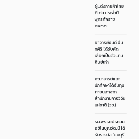
ผู้แต่งกายผ้าไทย
ดีเด่น ประจำปี
พุทธศักราช
๒๕๖๗
อาจารย์ธนดี ปิ่น
ทศิริ ได้รับคัด
เลือกเป็นตัวแทน
ศิษย์เก่า
คณาจารย์และ
นักศึกษาได้รับทุน
ภายนอกจาก
สำนักงานการวิจัย
แห่ชาติ (วช.)
รศ.พรรษประเวศ
อชิโนบุญวัฒน์ ได้
รับรางวัล “ธนบุรี