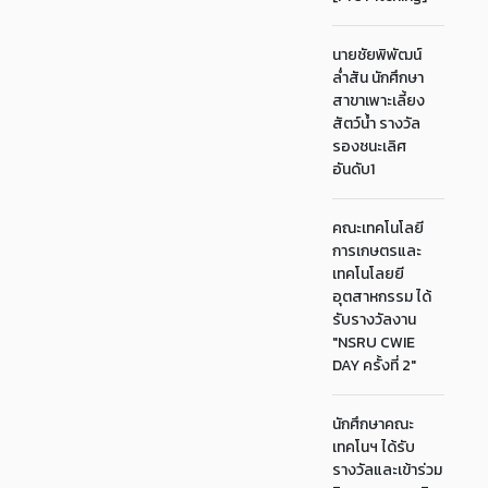
นายชัยพิพัฒน์
ล่ำสัน นักศึกษา
สาขาเพาะเลี้ยง
สัตว์น้ำ รางวัล
รองชนะเลิศ
อันดับ1
คณะเทคโนโลยี
การเกษตรและ
เทคโนโลยยี
อุตสาหกรรม ได้
รับรางวัลงาน
"NSRU CWIE
DAY ครั้งที่ 2"
นักศึกษาคณะ
เทคโนฯ ได้รับ
รางวัลและเข้าร่วม