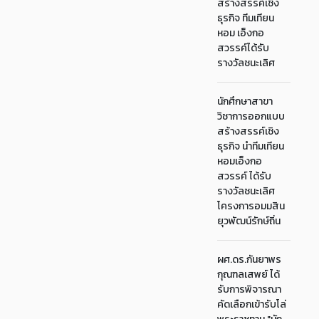
สร้างสรรค์เชิง
ธุรกิจ ทีมเทียน
หอม เอ็งกอ
สวรรค์ได้รับ
รางวัลชนะเลิศ
นักศึกษาสาขา
วิชาการออกแบบ
สร้างสรรค์เชิง
ธุรกิจ นำทีมเทียน
หอมเอ็งกอ
สวรรค์ ได้รับ
รางวัลชนะเลิศ
โครงการอมมสิน
ยุวพัฒน์รักษ์ถิ่น
ผศ.ดร.กันยาพร
กุณฑลเสพย์ ได้
รับการพิจารณา
คัดเลือกเข้ารับโล่