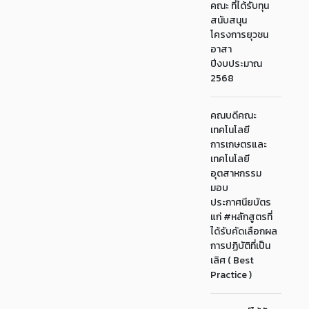
คณะ ที่ได้รับทุน
สนับสนุน
โครงการยุวชน
อาสา
ปีงบประมาณ
2568
คณบดีคณะ
เทคโนโลยี
การเกษตรและ
เทคโนโลยี
อุตสาหกรรม
มอบ
ประกาศนียบัตร
แก่ #หลักสูตรที่
ได้รับคัดเลือกผล
การปฏิบัติที่เป็น
เลิศ ( Best
Practice )