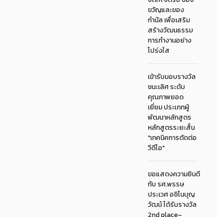
ขวัญและของ
กำนัล เพื่อเสริม
สร้างวัฒนธรรม
การทำงานอย่าง
โปร่งใส
เข้ารับมอบรางวัล
ชนะเลิศ ระดับ
คุณภาพยอด
เยี่ยม ประเภทผู้
พัฒนาหลักสูตร
หลักสูตรระยะสั้น
"เทคนิคการตัดต่อ
วีดีโอ"
ขอแสดงความยินดี
กับ รศ.พรรษ
ประเวศ อชิโนบุญ
วัฒน์ ได้รับรางวัล
2nd place–