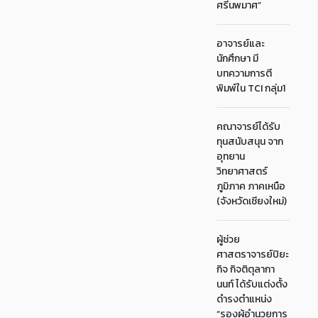
ศรีนพมาศ”
อาจารย์และ
นักศึกษา มี
บทความการตี
พิมพ์ใน TCI กลุ่ม1
คณาจารย์ได้รับ
ทุนสนับสนุน จาก
อุทยาน
วิทยาศาสตร์
ภูมิภาค ภาคเหนือ
(จังหวัดเชียงใหม่)
ผู้ช่วย
ศาสตราจารย์ปิยะ
กิจ กิจติตุลากา
นนท์ ได้รับแต่งตั้ง
ดำรงตำแหน่ง
“รองผู้อำนวยการ