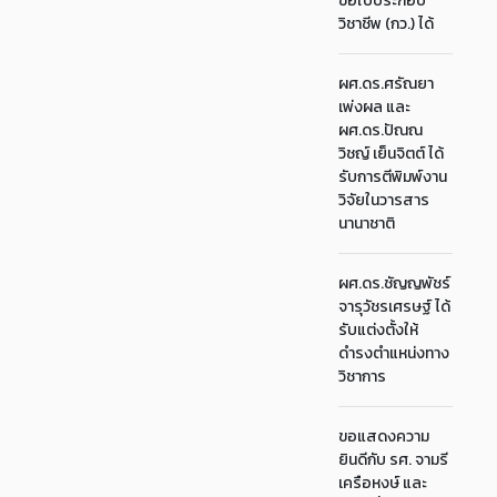
ขอใบประกอบ
วิชาชีพ (กว.) ได้
ผศ.ดร.ศรัณยา
เพ่งผล และ
ผศ.ดร.ปัณณ
วิชญ์ เย็นจิตต์ ได้
รับการตีพิมพ์งาน
วิจัยในวารสาร
นานาชาติ
ผศ.ดร.ชัญญพัชร์
จารุวัชรเศรษฐ์ ได้
รับแต่งตั้งให้
ดำรงตำแหน่งทาง
วิชาการ
ขอแสดงความ
ยินดีกับ รศ. จามรี
เครือหงษ์ และ