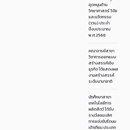
อุดหนุนด้าน
วิทยาศาสตร์ วิจัย
และนวัตกรรม
(ววน.) ประจำ
ปีงบประมาณ
พ.ศ.2568
คณาจารย์สาขา
วิชาการออกแบบ
สร้างสรรค์เชิง
ธุรกิจ ได้แสดงผล
งานสร้างสรรค์
ระดับนานาชาติ
นักศึกษาสาขา
เทคโนโลยีการ
ผลิตสัตว์ ได้รับ
รางวัลชนะเลิศ
การแข่งขันรีดนม
เต้าเทียม ประเภท