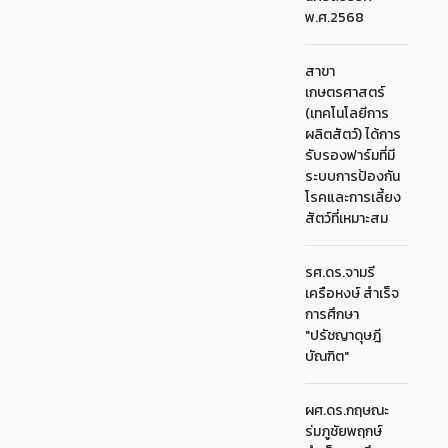
พ.ศ.2568
สาขา
เกษตรศาสตร์
(เทคโนโลยีการ
ผลิตสัตว์) ได้การ
รับรองฟาร์มที่มี
ระบบการป้องกัน
โรคและการเลี้ยง
สัตว์ที่เหมาะสม
รศ.ดร.จามรี
เครือหงษ์ สำเร็จ
การศึกษา
"ปรัชญาดุษฎี
บัณฑิต"
ผศ.ดร.กฤษณะ
ร่มภูชัยพฤกษ์