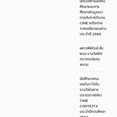
นิทรรศการสหกิจ
ศึกษาและการ
ศึกษาเชิงบูรณา
การกับการ่ทำงาน
CWIE เครือข่าย
ภาคเหนือตอนล่าง
ประจำปี 2568
ผศ.รพีพัฒน์ มั่น
พรม รางวัลพัส
ตราภรณ์แห่ง
สยาม
นักศึกษาคณะ
เทคโนฯ ได้รับ
รางวัลในการ
ประกวด NSRU
CWIE
CONTEST4
ประจำปีการศึกษา