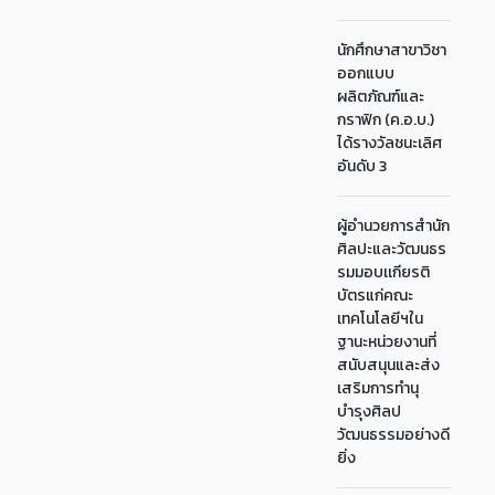
นักศึกษาสาขาวิชา
ออกแบบ
ผลิตภัณฑ์และ
กราฟิก (ค.อ.บ.)
ได้รางวัลชนะเลิศ
อันดับ 3
ผู้อำนวยการสำนัก
ศิลปะและวัฒนธร
รมมอบเเกียรติ
บัตรแก่คณะ
เทคโนโลยีฯใน
ฐานะหน่วยงานที่
สนับสนุนและส่ง
เสริมการทำนุ
บำรุงศิลป
วัฒนธรรมอย่างดี
ยิ่ง