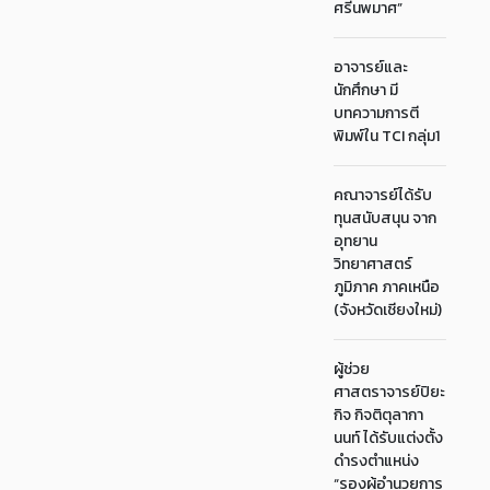
ศรีนพมาศ”
อาจารย์และ
นักศึกษา มี
บทความการตี
พิมพ์ใน TCI กลุ่ม1
คณาจารย์ได้รับ
ทุนสนับสนุน จาก
อุทยาน
วิทยาศาสตร์
ภูมิภาค ภาคเหนือ
(จังหวัดเชียงใหม่)
ผู้ช่วย
ศาสตราจารย์ปิยะ
กิจ กิจติตุลากา
นนท์ ได้รับแต่งตั้ง
ดำรงตำแหน่ง
“รองผู้อำนวยการ