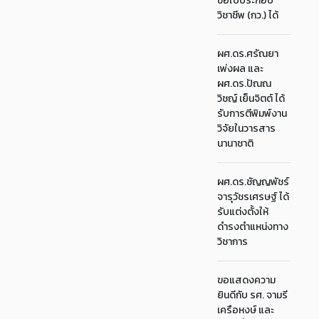
ขอใบประกอบ
วิชาชีพ (กว.) ได้
ผศ.ดร.ศรัณยา
เพ่งผล และ
ผศ.ดร.ปัณณ
วิชญ์ เย็นจิตต์ ได้
รับการตีพิมพ์งาน
วิจัยในวารสาร
นานาชาติ
ผศ.ดร.ชัญญพัชร์
จารุวัชรเศรษฐ์ ได้
รับแต่งตั้งให้
ดำรงตำแหน่งทาง
วิชาการ
ขอแสดงความ
ยินดีกับ รศ. จามรี
เครือหงษ์ และ