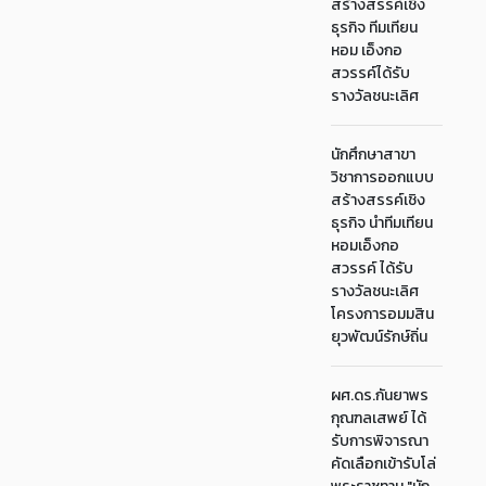
สร้างสรรค์เชิง
ธุรกิจ ทีมเทียน
หอม เอ็งกอ
สวรรค์ได้รับ
รางวัลชนะเลิศ
นักศึกษาสาขา
วิชาการออกแบบ
สร้างสรรค์เชิง
ธุรกิจ นำทีมเทียน
หอมเอ็งกอ
สวรรค์ ได้รับ
รางวัลชนะเลิศ
โครงการอมมสิน
ยุวพัฒน์รักษ์ถิ่น
ผศ.ดร.กันยาพร
กุณฑลเสพย์ ได้
รับการพิจารณา
คัดเลือกเข้ารับโล่