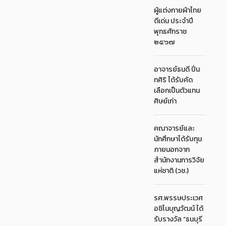
ผู้แต่งกายผ้าไทย
ดีเด่น ประจำปี
พุทธศักราช
๒๕๖๗
อาจารย์ธนดี ปิ่น
ทศิริ ได้รับคัด
เลือกเป็นตัวแทน
ศิษย์เก่า
คณาจารย์และ
นักศึกษาได้รับทุน
ภายนอกจาก
สำนักงานการวิจัย
แห่ชาติ (วช.)
รศ.พรรษประเวศ
อชิโนบุญวัฒน์ ได้
รับรางวัล “ธนบุรี