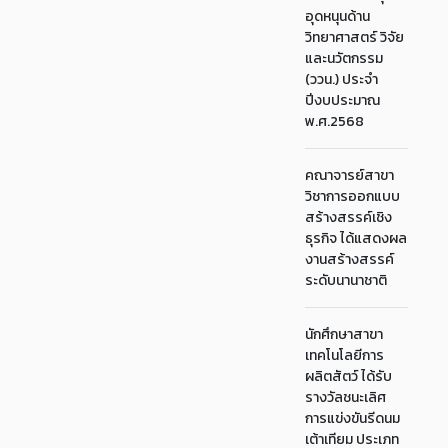
อุดหนุนด้าน
วิทยาศาสตร์ วิจัย
และนวัตกรรม
(ววน.) ประจำ
ปีงบประมาณ
พ.ศ.2568
คณาจารย์สาขา
วิชาการออกแบบ
สร้างสรรค์เชิง
ธุรกิจ ได้แสดงผล
งานสร้างสรรค์
ระดับนานาชาติ
นักศึกษาสาขา
เทคโนโลยีการ
ผลิตสัตว์ ได้รับ
รางวัลชนะเลิศ
การแข่งขันรีดนม
เต้าเทียม ประเภท