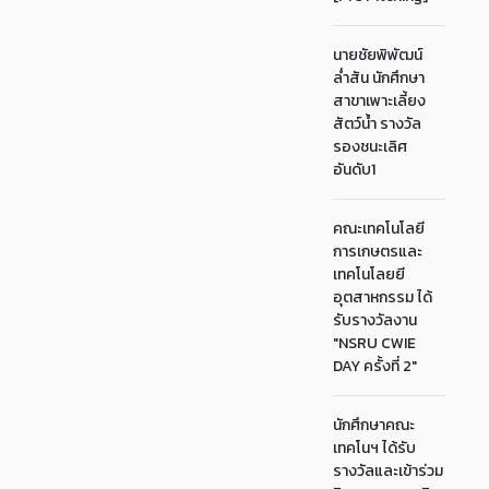
นายชัยพิพัฒน์
ล่ำสัน นักศึกษา
สาขาเพาะเลี้ยง
สัตว์น้ำ รางวัล
รองชนะเลิศ
อันดับ1
คณะเทคโนโลยี
การเกษตรและ
เทคโนโลยยี
อุตสาหกรรม ได้
รับรางวัลงาน
"NSRU CWIE
DAY ครั้งที่ 2"
นักศึกษาคณะ
เทคโนฯ ได้รับ
รางวัลและเข้าร่วม