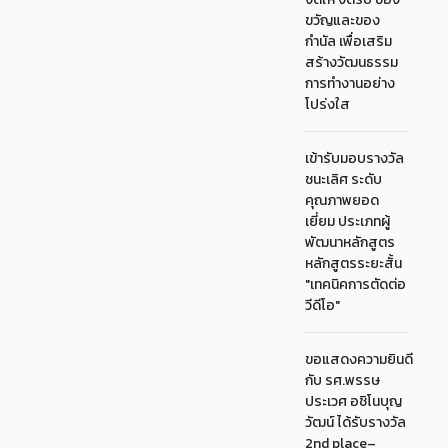
ขวัญและของ
กำนัล เพื่อเสริม
สร้างวัฒนธรรม
การทำงานอย่าง
โปร่งใส
เข้ารับมอบรางวัล
ชนะเลิศ ระดับ
คุณภาพยอด
เยี่ยม ประเภทผู้
พัฒนาหลักสูตร
หลักสูตรระยะสั้น
"เทคนิคการตัดต่อ
วีดีโอ"
ขอแสดงความยินดี
กับ รศ.พรรษ
ประเวศ อชิโนบุญ
วัฒน์ ได้รับรางวัล
2nd place–