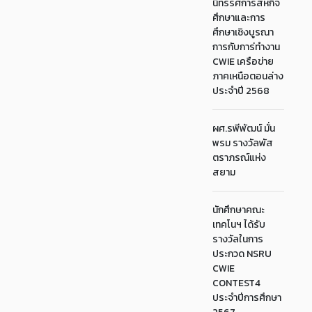
นิทรรศการสหกิจ
ศึกษาและการ
ศึกษาเชิงบูรณา
การกับการ่ทำงาน
CWIE เครือข่าย
ภาคเหนือตอนล่าง
ประจำปี 2568
ผศ.รพีพัฒน์ มั่น
พรม รางวัลพัส
ตราภรณ์แห่ง
สยาม
นักศึกษาคณะ
เทคโนฯ ได้รับ
รางวัลในการ
ประกวด NSRU
CWIE
CONTEST4
ประจำปีการศึกษา