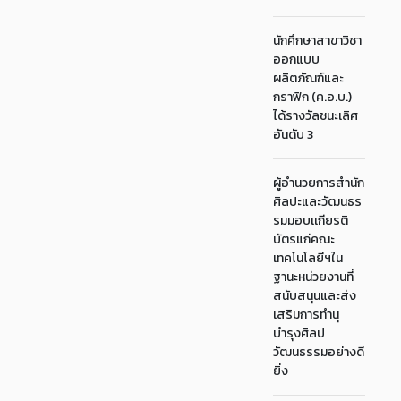
นักศึกษาสาขาวิชา
ออกแบบ
ผลิตภัณฑ์และ
กราฟิก (ค.อ.บ.)
ได้รางวัลชนะเลิศ
อันดับ 3
ผู้อำนวยการสำนัก
ศิลปะและวัฒนธร
รมมอบเเกียรติ
บัตรแก่คณะ
เทคโนโลยีฯใน
ฐานะหน่วยงานที่
สนับสนุนและส่ง
เสริมการทำนุ
บำรุงศิลป
วัฒนธรรมอย่างดี
ยิ่ง