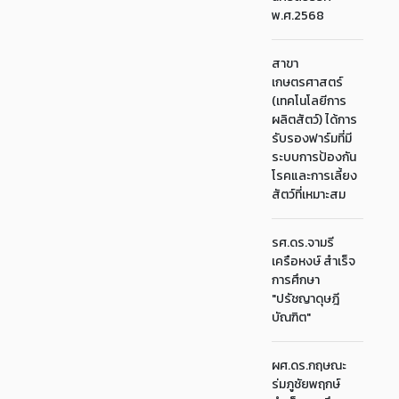
พ.ศ.2568
สาขา
เกษตรศาสตร์
(เทคโนโลยีการ
ผลิตสัตว์) ได้การ
รับรองฟาร์มที่มี
ระบบการป้องกัน
โรคและการเลี้ยง
สัตว์ที่เหมาะสม
รศ.ดร.จามรี
เครือหงษ์ สำเร็จ
การศึกษา
"ปรัชญาดุษฎี
บัณฑิต"
ผศ.ดร.กฤษณะ
ร่มภูชัยพฤกษ์