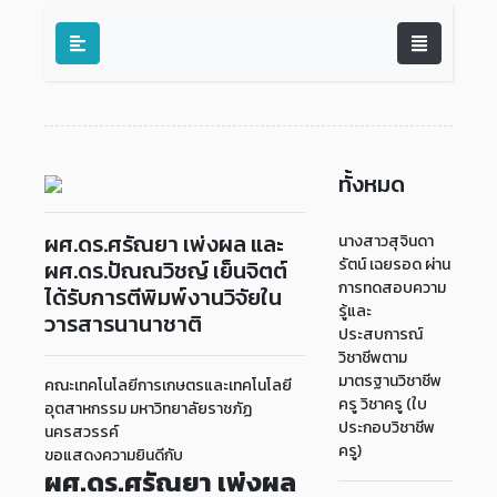
ทั้งหมด
ผศ.ดร.ศรัณยา เพ่งผล และ
นางสาวสุจินดา
รัตน์ เฉยรอด ผ่าน
ผศ.ดร.ปัณณวิชญ์ เย็นจิตต์
การทดสอบความ
ได้รับการตีพิมพ์งานวิจัยใน
รู้และ
วารสารนานาชาติ
ประสบการณ์
วิชาชีพตาม
มาตรฐานวิชาชีพ
คณะเทคโนโลยีการเกษตรและเทคโนโลยี
ครู วิชาครู (ใบ
อุตสาหกรรม มหาวิทยาลัยราชภัฏ
ประกอบวิชาชีพ
นครสวรรค์
ครู)
ขอแสดงความยินดีกับ
ผศ.ดร.ศรัณยา เพ่งผล