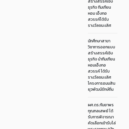
สร้างสรรค์เชิง
ธุรกิจ ทีมเทียน
หอม เอ็งกอ
สวรรค์ได้รับ
รางวัลชนะเลิศ
นักศึกษาสาขา
วิชาการออกแบบ
สร้างสรรค์เชิง
ธุรกิจ นำทีมเทียน
หอมเอ็งกอ
สวรรค์ ได้รับ
รางวัลชนะเลิศ
โครงการอมมสิน
ยุวพัฒน์รักษ์ถิ่น
ผศ.ดร.กันยาพร
กุณฑลเสพย์ ได้
รับการพิจารณา
คัดเลือกเข้ารับโล่