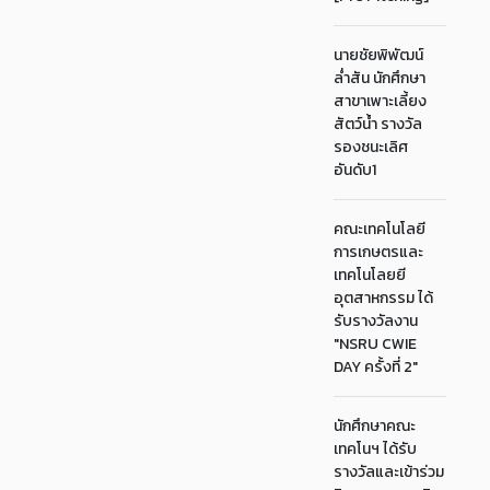
นายชัยพิพัฒน์
ล่ำสัน นักศึกษา
สาขาเพาะเลี้ยง
สัตว์น้ำ รางวัล
รองชนะเลิศ
อันดับ1
คณะเทคโนโลยี
การเกษตรและ
เทคโนโลยยี
อุตสาหกรรม ได้
รับรางวัลงาน
"NSRU CWIE
DAY ครั้งที่ 2"
นักศึกษาคณะ
เทคโนฯ ได้รับ
รางวัลและเข้าร่วม