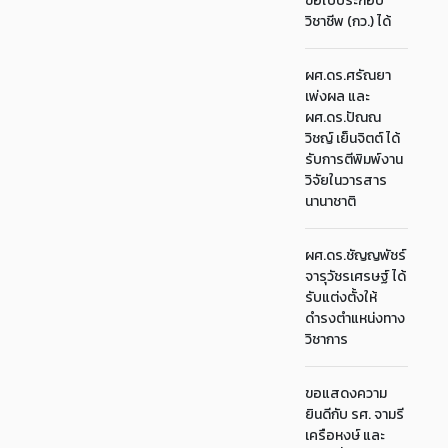
ขอใบประกอบ
วิชาชีพ (กว.) ได้
ผศ.ดร.ศรัณยา
เพ่งผล และ
ผศ.ดร.ปัณณ
วิชญ์ เย็นจิตต์ ได้
รับการตีพิมพ์งาน
วิจัยในวารสาร
นานาชาติ
ผศ.ดร.ชัญญพัชร์
จารุวัชรเศรษฐ์ ได้
รับแต่งตั้งให้
ดำรงตำแหน่งทาง
วิชาการ
ขอแสดงความ
ยินดีกับ รศ. จามรี
เครือหงษ์ และ