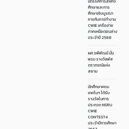
นิทรรศการสหกิจ
ศึกษาและการ
ศึกษาเชิงบูรณา
การกับการ่ทำงาน
CWIE เครือข่าย
ภาคเหนือตอนล่าง
ประจำปี 2568
ผศ.รพีพัฒน์ มั่น
พรม รางวัลพัส
ตราภรณ์แห่ง
สยาม
นักศึกษาคณะ
เทคโนฯ ได้รับ
รางวัลในการ
ประกวด NSRU
CWIE
CONTEST4
ประจำปีการศึกษา