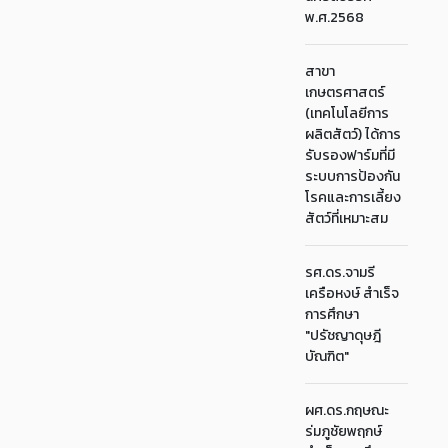
พ.ศ.2568
สาขา
เกษตรศาสตร์
(เทคโนโลยีการ
ผลิตสัตว์) ได้การ
รับรองฟาร์มที่มี
ระบบการป้องกัน
โรคและการเลี้ยง
สัตว์ที่เหมาะสม
รศ.ดร.จามรี
เครือหงษ์ สำเร็จ
การศึกษา
"ปรัชญาดุษฎี
บัณฑิต"
ผศ.ดร.กฤษณะ
ร่มภูชัยพฤกษ์