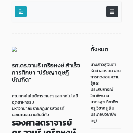
ทั้งหมด
รศ.ดร.จามรี เครือหงษ์ สำเร็จ
นางสาวสุจินดา
รัตน์ เฉยรอด ผ่าน
การศึกษา "ปรัชญาดุษฎี
การทดสอบความ
บัณฑิต"
รู้และ
ประสบการณ์
วิชาชีพตาม
คณะเทคโนโลยีการเกษตรและเทคโนโลยี
มาตรฐานวิชาชีพ
อุตสาหกรรม
ครู วิชาครู (ใบ
มหาวิทยาลัยราชภัฏนครสวรรค์
ประกอบวิชาชีพ
ขอแสดงความยินดีกับ
รองศาสตราจารย์
ครู)
ดร.จามรี เครือหงษ์