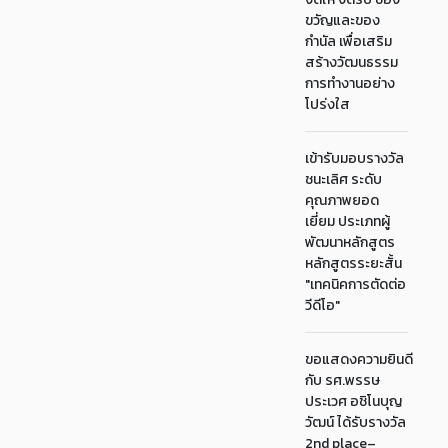
ขวัญและของ
กำนัล เพื่อเสริม
สร้างวัฒนธรรม
การทำงานอย่าง
โปร่งใส
เข้ารับมอบรางวัล
ชนะเลิศ ระดับ
คุณภาพยอด
เยี่ยม ประเภทผู้
พัฒนาหลักสูตร
หลักสูตรระยะสั้น
"เทคนิคการตัดต่อ
วีดีโอ"
ขอแสดงความยินดี
กับ รศ.พรรษ
ประเวศ อชิโนบุญ
วัฒน์ ได้รับรางวัล
2nd place–