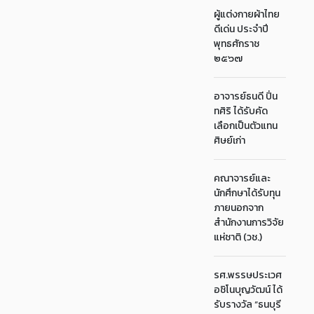
ผู้แต่งกายผ้าไทย
ดีเด่น ประจำปี
พุทธศักราช
๒๕๖๗
อาจารย์ธนดี ปิ่น
ทศิริ ได้รับคัด
เลือกเป็นตัวแทน
ศิษย์เก่า
คณาจารย์และ
นักศึกษาได้รับทุน
ภายนอกจาก
สำนักงานการวิจัย
แห่ชาติ (วช.)
รศ.พรรษประเวศ
อชิโนบุญวัฒน์ ได้
รับรางวัล “ธนบุรี