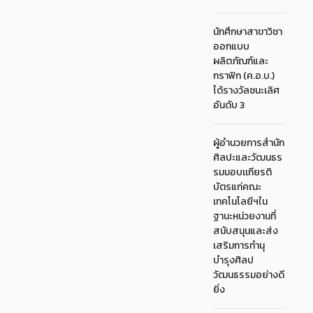
นักศึกษาสาขาวิชา
ออกแบบ
ผลิตภัณฑ์และ
กราฟิก (ค.อ.บ.)
ได้รางวัลชนะเลิศ
อันดับ 3
ผู้อำนวยการสำนัก
ศิลปะและวัฒนธร
รมมอบเเกียรติ
บัตรแก่คณะ
เทคโนโลยีฯใน
ฐานะหน่วยงานที่
สนับสนุนและส่ง
เสริมการทำนุ
บำรุงศิลป
วัฒนธรรมอย่างดี
ยิ่ง