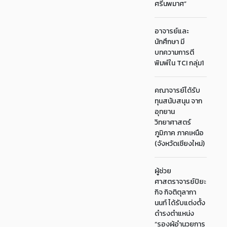
ศรีนพมาศ”
อาจารย์และ
นักศึกษา มี
บทความการตี
พิมพ์ใน TCI กลุ่ม1
คณาจารย์ได้รับ
ทุนสนับสนุน จาก
อุทยาน
วิทยาศาสตร์
ภูมิภาค ภาคเหนือ
(จังหวัดเชียงใหม่)
ผู้ช่วย
ศาสตราจารย์ปิยะ
กิจ กิจติตุลากา
นนท์ ได้รับแต่งตั้ง
ดำรงตำแหน่ง
“รองผู้อำนวยการ