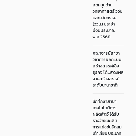
อุดหนุนด้าน
วิทยาศาสตร์ วิจัย
และนวัตกรรม
(ววน.) ประจำ
ปีงบประมาณ
พ.ศ.2568
คณาจารย์สาขา
วิชาการออกแบบ
สร้างสรรค์เชิง
ธุรกิจ ได้แสดงผล
งานสร้างสรรค์
ระดับนานาชาติ
นักศึกษาสาขา
เทคโนโลยีการ
ผลิตสัตว์ ได้รับ
รางวัลชนะเลิศ
การแข่งขันรีดนม
เต้าเทียม ประเภท