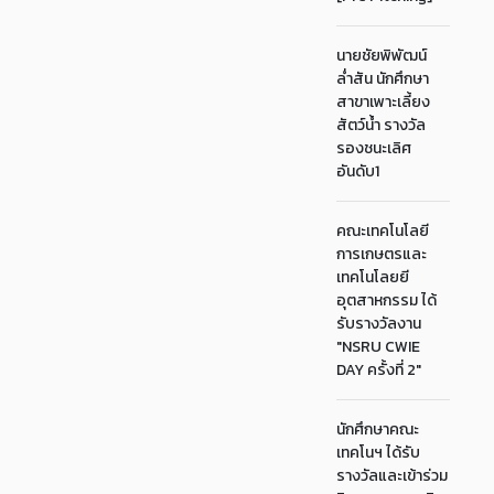
นายชัยพิพัฒน์
ล่ำสัน นักศึกษา
สาขาเพาะเลี้ยง
สัตว์น้ำ รางวัล
รองชนะเลิศ
อันดับ1
คณะเทคโนโลยี
การเกษตรและ
เทคโนโลยยี
อุตสาหกรรม ได้
รับรางวัลงาน
"NSRU CWIE
DAY ครั้งที่ 2"
นักศึกษาคณะ
เทคโนฯ ได้รับ
รางวัลและเข้าร่วม