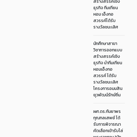
สร้างสรรค์เชิง
ธุรกิจ ทีมเทียน
หอม เอ็งกอ
สวรรค์ได้รับ
รางวัลชนะเลิศ
นักศึกษาสาขา
วิชาการออกแบบ
สร้างสรรค์เชิง
ธุรกิจ นำทีมเทียน
หอมเอ็งกอ
สวรรค์ ได้รับ
รางวัลชนะเลิศ
โครงการอมมสิน
ยุวพัฒน์รักษ์ถิ่น
ผศ.ดร.กันยาพร
กุณฑลเสพย์ ได้
รับการพิจารณา
คัดเลือกเข้ารับโล่