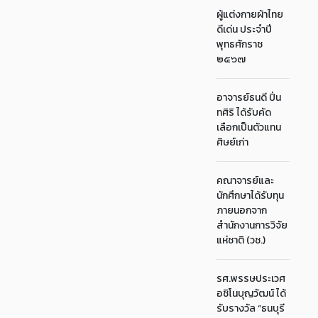
ผู้แต่งกายผ้าไทย
ดีเด่น ประจำปี
พุทธศักราช
๒๕๖๗
อาจารย์ธนดี ปิ่น
ทศิริ ได้รับคัด
เลือกเป็นตัวแทน
ศิษย์เก่า
คณาจารย์และ
นักศึกษาได้รับทุน
ภายนอกจาก
สำนักงานการวิจัย
แห่ชาติ (วช.)
รศ.พรรษประเวศ
อชิโนบุญวัฒน์ ได้
รับรางวัล “ธนบุรี