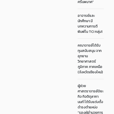
ศรีนพมาศ”
อาจารย์และ
นักศึกษา มี
บทความการตี
พิมพ์ใน TCI กลุ่ม1
คณาจารย์ได้รับ
ทุนสนับสนุน จาก
อุทยาน
วิทยาศาสตร์
ภูมิภาค ภาคเหนือ
(จังหวัดเชียงใหม่)
ผู้ช่วย
ศาสตราจารย์ปิยะ
กิจ กิจติตุลากา
นนท์ ได้รับแต่งตั้ง
ดำรงตำแหน่ง
“รองผู้อำนวยการ