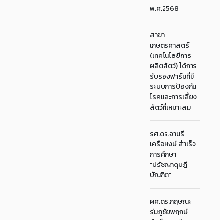
พ.ศ.2568
สาขา
เกษตรศาสตร์
(เทคโนโลยีการ
ผลิตสัตว์) ได้การ
รับรองฟาร์มที่มี
ระบบการป้องกัน
โรคและการเลี้ยง
สัตว์ที่เหมาะสม
รศ.ดร.จามรี
เครือหงษ์ สำเร็จ
การศึกษา
"ปรัชญาดุษฎี
บัณฑิต"
ผศ.ดร.กฤษณะ
ร่มภูชัยพฤกษ์