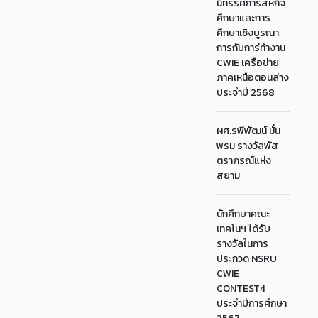
นิทรรศการสหกิจ
ศึกษาและการ
ศึกษาเชิงบูรณา
การกับการ่ทำงาน
CWIE เครือข่าย
ภาคเหนือตอนล่าง
ประจำปี 2568
ผศ.รพีพัฒน์ มั่น
พรม รางวัลพัส
ตราภรณ์แห่ง
สยาม
นักศึกษาคณะ
เทคโนฯ ได้รับ
รางวัลในการ
ประกวด NSRU
CWIE
CONTEST4
ประจำปีการศึกษา