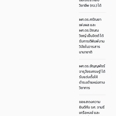
ขอใบประกอบ
วิชาชีพ (กว.) ได้
ผศ.ดร.ศรัณยา
เพ่งผล และ
ผศ.ดร.ปัณณ
วิชญ์ เย็นจิตต์ ได้
รับการตีพิมพ์งาน
วิจัยในวารสาร
นานาชาติ
ผศ.ดร.ชัญญพัชร์
จารุวัชรเศรษฐ์ ได้
รับแต่งตั้งให้
ดำรงตำแหน่งทาง
วิชาการ
ขอแสดงความ
ยินดีกับ รศ. จามรี
เครือหงษ์ และ