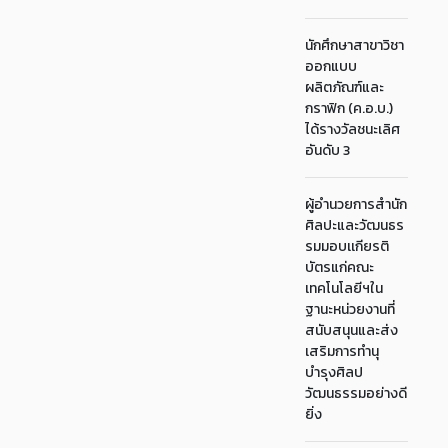
นักศึกษาสาขาวิชา
ออกแบบ
ผลิตภัณฑ์และ
กราฟิก (ค.อ.บ.)
ได้รางวัลชนะเลิศ
อันดับ 3
ผู้อำนวยการสำนัก
ศิลปะและวัฒนธร
รมมอบเเกียรติ
บัตรแก่คณะ
เทคโนโลยีฯใน
ฐานะหน่วยงานที่
สนับสนุนและส่ง
เสริมการทำนุ
บำรุงศิลป
วัฒนธรรมอย่างดี
ยิ่ง