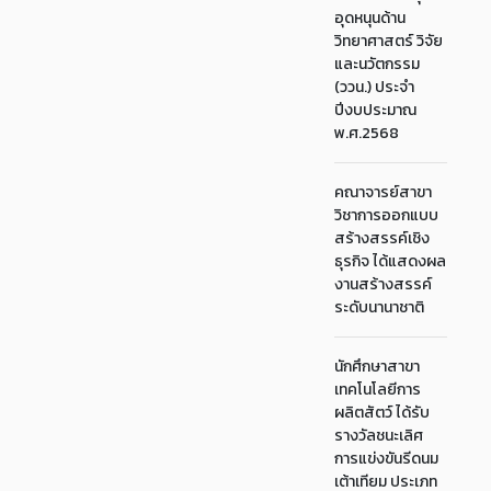
อุดหนุนด้าน
วิทยาศาสตร์ วิจัย
และนวัตกรรม
(ววน.) ประจำ
ปีงบประมาณ
พ.ศ.2568
คณาจารย์สาขา
วิชาการออกแบบ
สร้างสรรค์เชิง
ธุรกิจ ได้แสดงผล
งานสร้างสรรค์
ระดับนานาชาติ
นักศึกษาสาขา
เทคโนโลยีการ
ผลิตสัตว์ ได้รับ
รางวัลชนะเลิศ
การแข่งขันรีดนม
เต้าเทียม ประเภท