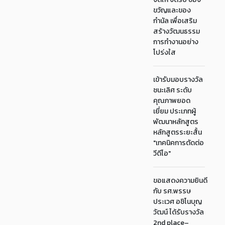
ขวัญและของ
กำนัล เพื่อเสริม
สร้างวัฒนธรรม
การทำงานอย่าง
โปร่งใส
เข้ารับมอบรางวัล
ชนะเลิศ ระดับ
คุณภาพยอด
เยี่ยม ประเภทผู้
พัฒนาหลักสูตร
หลักสูตรระยะสั้น
"เทคนิคการตัดต่อ
วีดีโอ"
ขอแสดงความยินดี
กับ รศ.พรรษ
ประเวศ อชิโนบุญ
วัฒน์ ได้รับรางวัล
2nd place–